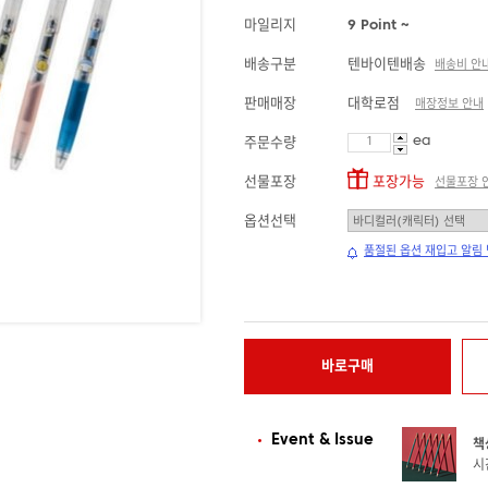
마일리지
9 Point ~
배송구분
텐바이텐배송
배송비 안
판매매장
대학로점
매장정보 안내
ea
주문수량
선물포장
포장가능
선물포장 
옵션선택
품절된 옵션 재입고 알림
바로구매
Event & Issue
책
시