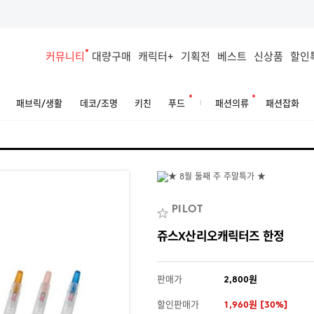
커뮤니티
대량구매
캐릭터+
기획전
베스트
신상품
할인
패브릭/생활
데코/조명
키친
푸드
패션의류
패션잡화
PILOT
쥬스X산리오캐릭터즈 한정
판매가
2,800원
할인판매가
1,960원 [30%]