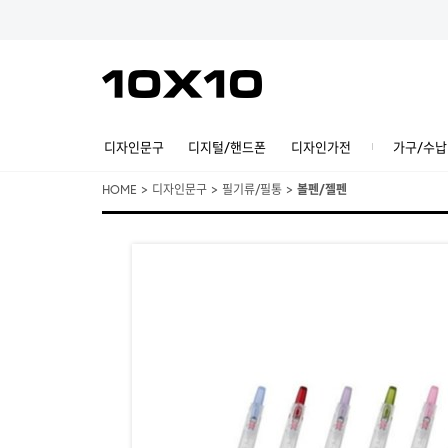
디자인문구
디지털/핸드폰
디자인가전
가구/수납
HOME
>
디자인문구
>
필기류/필통
>
볼펜/젤펜