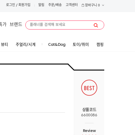
로그인
/
회원가입
알림
주문/배송
고객센터
장바구니
0
특가
브랜드
뷰티
주얼리/시계
Cat&Dog
토이/취미
캠핑
상품코드
6600086
Review