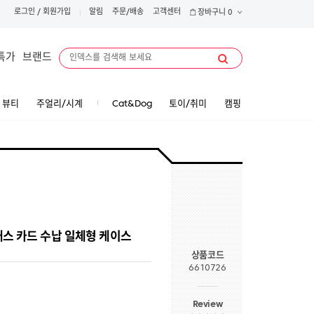
로그인
/
회원가입
알림
주문/배송
고객센터
장바구니
0
특가
브랜드
뷰티
주얼리/시계
Cat&Dog
토이/취미
캠핑
래스 카드 수납 일체형 케이스
상품코드
6610726
Review