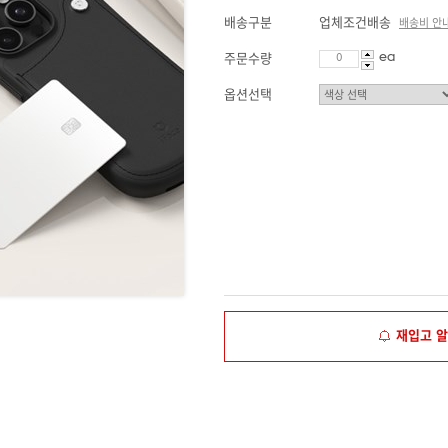
배송구분
업체조건배송
배송비 안
ea
주문수량
옵션선택
재입고 