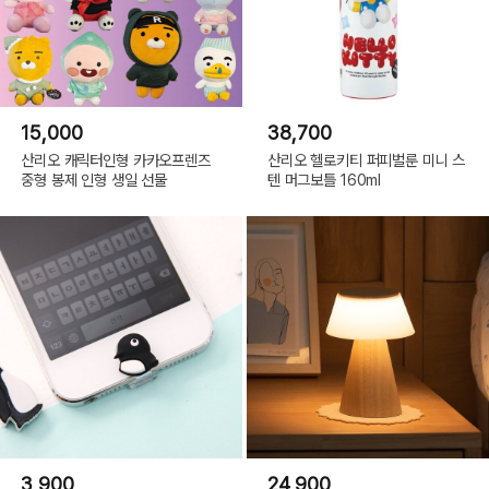
15,000
38,700
산리오 캐릭터인형 카카오프렌즈
산리오 헬로키티 퍼피벌룬 미니 스
중형 봉제 인형 생일 선물
텐 머그보틀 160ml
3,900
24,900