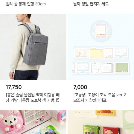
벨리 곰 봉제 인형 30cm
날짜 생일 편지지 세트
17,750
7,000
[홍은]슬림 올인원 백팩 여행용 배
[고동상] 고양이 조각 모음 ver.2
낭 가방 대용량 노트북 책 가방 15
모조지 키스컷테이프