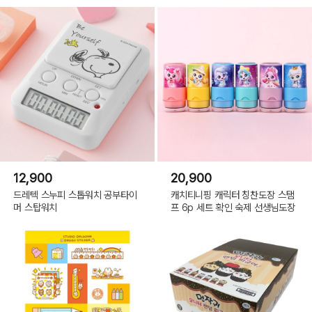
12,900
20,900
드레텍 스누피 스톱워치 공부타이
캐치티니핑 캐릭터 칭찬도장 스탬
머 스탑워치
프 6p 세트 확인 숙제 선생님도장