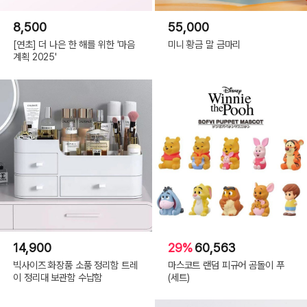
8,500
55,000
[연초] 더 나은 한 해를 위한 '마음
미니 황금 말 금마리
계획 2025'
14,900
29%
60,563
빅사이즈 화장품 소품 정리함 트레
마스코트 랜덤 피규어 곰돌이 푸
이 정리대 보관함 수납함
(세트)