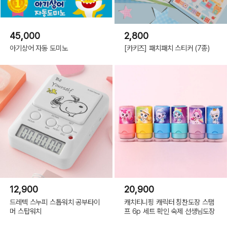
45,000
2,800
아기상어 자동 도미노
[카키즈] 패치패치 스티커 (7종)
12,900
20,900
드레텍 스누피 스톱워치 공부타이
캐치티니핑 캐릭터 칭찬도장 스탬
머 스탑워치
프 6p 세트 확인 숙제 선생님도장