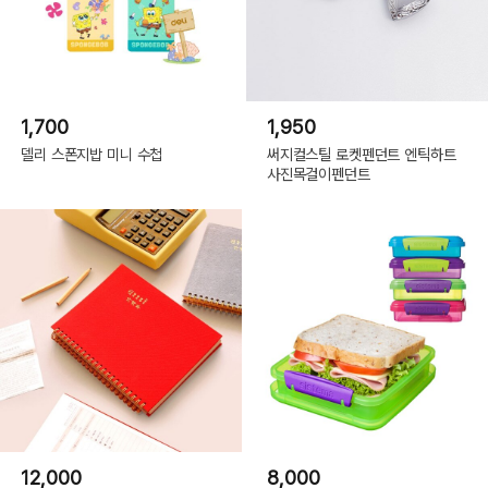
1,700
1,950
델리 스폰지밥 미니 수첩
써지컬스틸 로켓펜던트 엔틱하트
사진목걸이펜던트
12,000
8,000