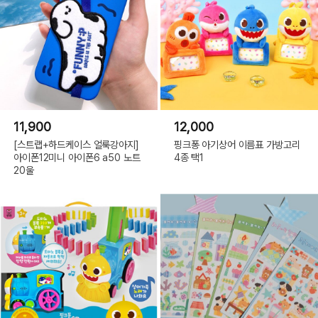
11,900
12,000
[스트랩+하드케이스 얼룩강아지]
핑크퐁 아기상어 이름표 가방고리
아이폰12미니 아이폰6 a50 노트
4종 택1
20울