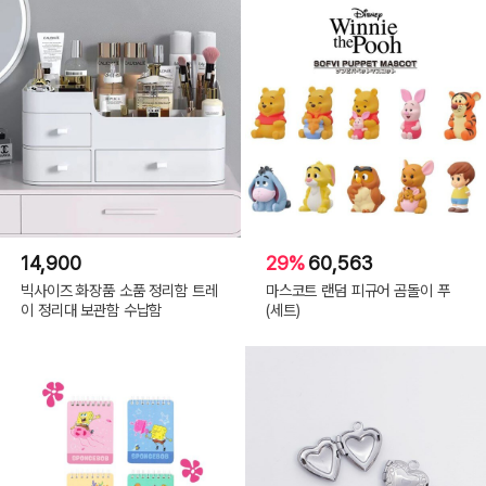
14,900
29%
60,563
빅사이즈 화장품 소품 정리함 트레
마스코트 랜덤 피규어 곰돌이 푸
이 정리대 보관함 수납함
(세트)