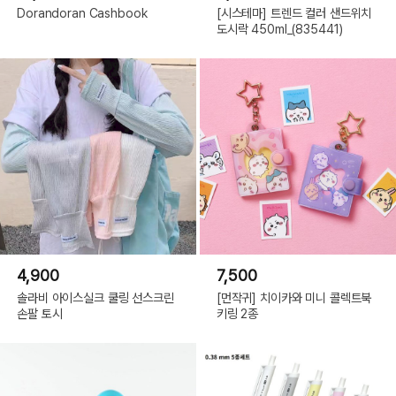
Dorandoran Cashbook
[시스테마] 트렌드 컬러 샌드위치
도시락 450ml_(835441)
4,900
7,500
솔라비 아이스실크 쿨링 선스크린
[먼작귀] 치이카와 미니 콜렉트북
손팔 토시
키링 2종