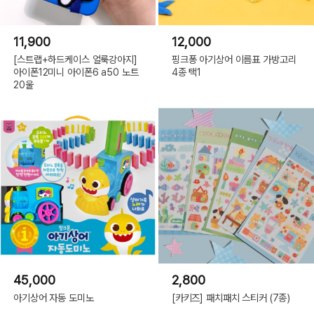
11,900
12,000
[스트랩+하드케이스 얼룩강아지]
핑크퐁 아기상어 이름표 가방고리
아이폰12미니 아이폰6 a50 노트
4종 택1
20울
45,000
2,800
아기상어 자동 도미노
[카키즈] 패치패치 스티커 (7종)