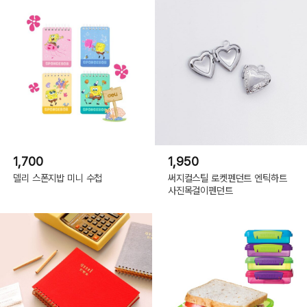
1,700
1,950
델리 스폰지밥 미니 수첩
써지컬스틸 로켓펜던트 엔틱하트
사진목걸이펜던트