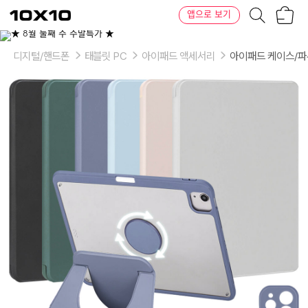
장
텐
앱으로 보기
바
바
구
이
이
니
텐
상
품
디지털/핸드폰
태블릿 PC
아이패드 액세서리
아이패드 케이스/
의
옵
션
-
색
상:
블
랙,
스
카
이,
핑
크,
인
디
블
루,
그
레
이,
카
키