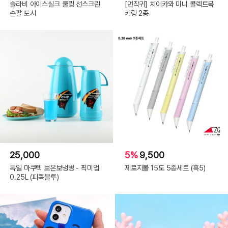
솔라비 아이스실크 쿨링 선스크린
[먼작귀] 치이카와 미니 콜렉트북
손팔 토시
키링 2종
25,000
5%
9,500
독일 마쿠텍 보온보냉병 - 픽미업
제로지볼 15도 5종세트 (흑5)
0.25L (피콕블루)