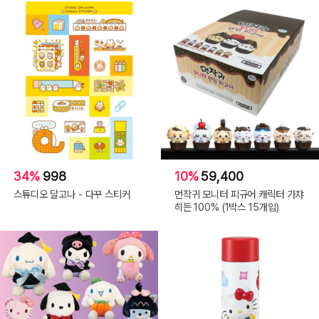
34%
998
10%
59,400
스튜디오 달고나 - 다꾸 스티커
먼작귀 모니터 피규어 캐릭터 가챠
히든 100% (1박스 15개입)