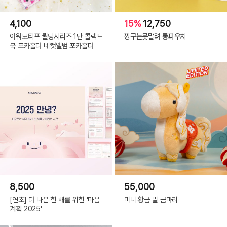
4,100
15%
12,750
아워모티프 퀼팅시리즈 1단 콜렉트
짱구는못말려 롱파우치
북 포카홀더 네컷앨범 포카홀더
8,500
55,000
[연초] 더 나은 한 해를 위한 '마음
미니 황금 말 금마리
계획 2025'