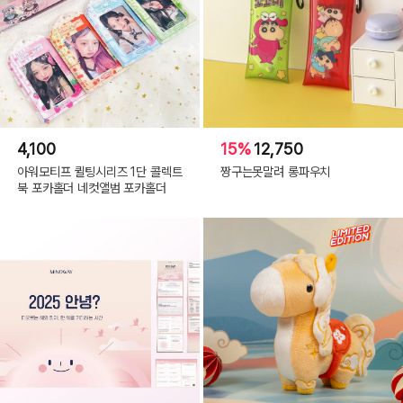
4,100
15%
12,750
아워모티프 퀼팅시리즈 1단 콜렉트
짱구는못말려 롱파우치
북 포카홀더 네컷앨범 포카홀더