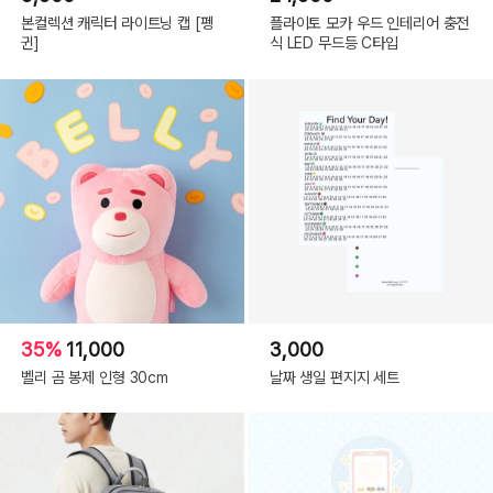
본컬렉션 캐릭터 라이트닝 캡 [펭
플라이토 모카 우드 인테리어 충전
귄]
식 LED 무드등 C타입
35%
11,000
3,000
벨리 곰 봉제 인형 30cm
날짜 생일 편지지 세트