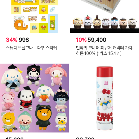
34%
998
10%
59,400
스튜디오 달고나 - 다꾸 스티커
먼작귀 모니터 피규어 캐릭터 가챠
히든 100% (1박스 15개입)