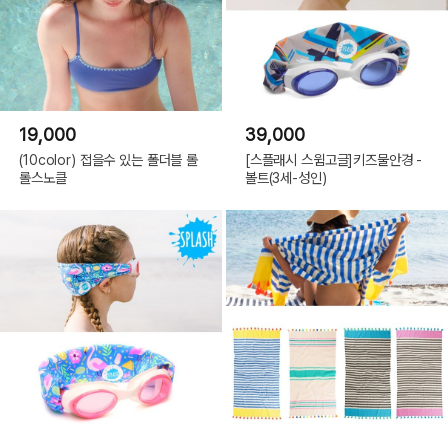
19,000
39,000
(10color) 접을수 있는 폴더블 롤
[스플래시 스윔고글]키즈물안경 -
롤스노클
볼트(3세-성인)