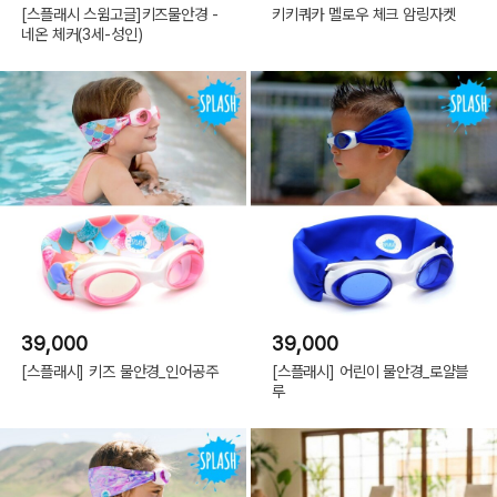
[스플래시 스윔고글]키즈물안경 -
키키쿼카 멜로우 체크 암링자켓
네온 체커(3세-성인)
39,000
39,000
[스플래시] 키즈 물안경_인어공주
[스플래시] 어린이 물안경_로얄블
루