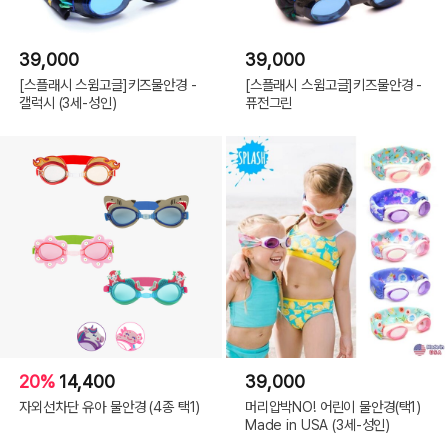
39,000
39,000
[스플래시 스윔고글]키즈물안경 -
[스플래시 스윔고글]키즈물안경 -
갤럭시 (3세-성인)
퓨전그린
20%
14,400
39,000
자외선차단 유아 물안경 (4종 택1)
머리압박NO! 어린이 물안경(택1)
Made in USA (3세-성인)