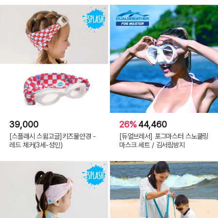
39,000
26%
44,460
[스플래시 스윔고글]키즈물안경 -
[듀얼브레서] 포그마스터 스노쿨링
레드 체커(3세-성인)
마스크 세트 / 김서림방지