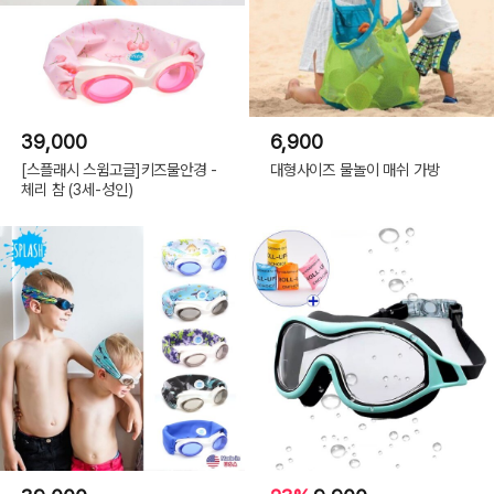
39,000
6,900
[스플래시 스윔고글]키즈물안경 -
대형사이즈 물놀이 매쉬 가방
체리 참 (3세-성인)