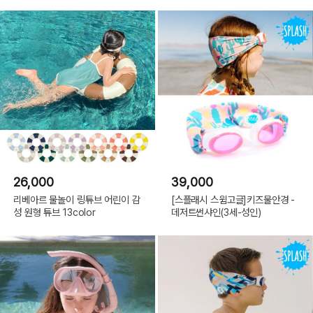
26,000
39,000
리베아르 물놀이 링튜브 어린이 감
[스플래시 스윔고글]키즈물안경 -
성 원형 튜브 13color
데저트썬샤인(3세-성인)