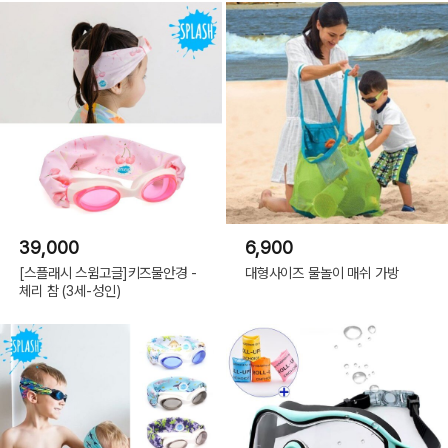
39,000
6,900
[스플래시 스윔고글]키즈물안경 -
대형사이즈 물놀이 매쉬 가방
체리 참 (3세-성인)