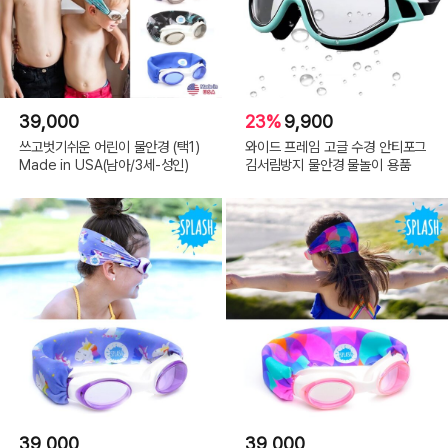
39,000
23%
9,900
쓰고벗기쉬운 어린이 물안경 (택1)
와이드 프레임 고글 수경 안티포그
Made in USA(남아/3세-성인)
김서림방지 물안경 물놀이 용품
39,000
39,000