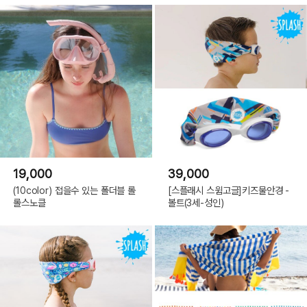
19,000
39,000
(10color) 접을수 있는 폴더블 롤
[스플래시 스윔고글]키즈물안경 -
롤스노클
볼트(3세-성인)