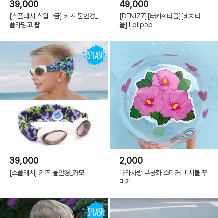
39,000
49,000
[스플래시 스윔고글] 키즈 물안경_
[DENIZZ][터키쉬타올][비치타
플라밍고 팝
올] Lolipop
39,000
2,000
[스플래시] 키즈 물안경_카모
나라사랑 무궁화 스티커 비치볼 꾸
미기