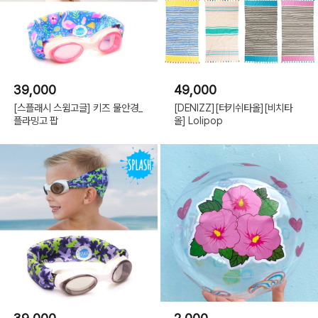
39,000
49,000
[스플래시 스윔고글] 키즈 물안경_
[DENIZZ][터키쉬타올][비치타
플라밍고 팝
올] Lolipop