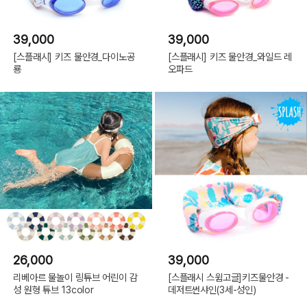
39,000
39,000
[스플래시] 키즈 물안경_다이노공
[스플래시] 키즈 물안경_와일드 레
룡
오파드
26,000
39,000
리베아르 물놀이 링튜브 어린이 감
[스플래시 스윔고글]키즈물안경 -
성 원형 튜브 13color
데저트썬샤인(3세-성인)