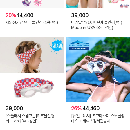
20%
14,400
39,000
자외선차단 유아 물안경 (4종 택1)
머리압박NO! 어린이 물안경(택1)
Made in USA (3세-성인)
39,000
26%
44,460
[스플래시 스윔고글]키즈물안경 -
[듀얼브레서] 포그마스터 스노쿨링
레드 체커(3세-성인)
마스크 세트 / 김서림방지