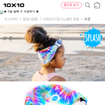
장
텐
앱으로 보기
바
바
구
이
니
텐
토이/취미
물놀이용품
수영모/수경/스노쿨링 용품
수경