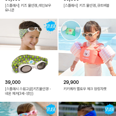
[스플래시] 키즈 물안경_레인보우
[스플래시] 키즈 물안경_큐트버블
유니콘
39,000
29,900
[스플래시 스윔고글]키즈물안경 -
키키쿼카 멜로우 체크 암링자켓
네온 체커(3세-성인)