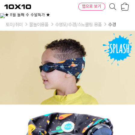
장
텐
앱으로 보기
바
바
구
이
니
텐
토이/취미
물놀이용품
수영모/수경/스노쿨링 용품
수경