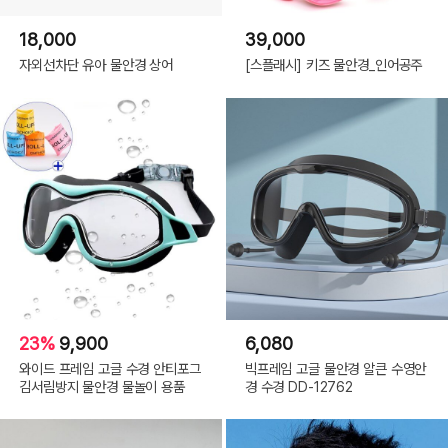
18,000
39,000
자외선차단 유아 물안경 상어
[스플래시] 키즈 물안경_인어공주
23%
9,900
6,080
와이드 프레임 고글 수경 안티포그
빅프레임 고글 물안경 알큰 수영안
김서림방지 물안경 물놀이 용품
경 수경 DD-12762