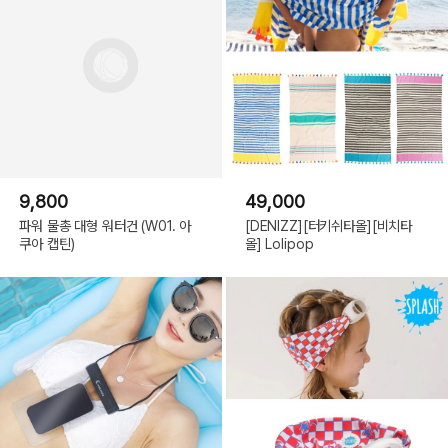
9,800
49,000
파워 물총 대형 워터건 (W01. 아
[DENIZZ][터키쉬타올][비치타
쿠아 캡틴)
올] Lolipop