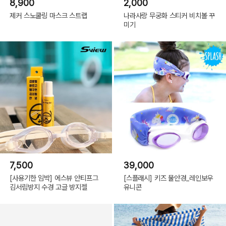
8,900
2,000
제커 스노쿨링 마스크 스트랩
나라사랑 무궁화 스티커 비치볼 꾸
미기
7,500
39,000
[사용기한 임박] 에스뷰 안티프그
[스플래시] 키즈 물안경_레인보우
김서림방지 수경 고글 방지젤
유니콘