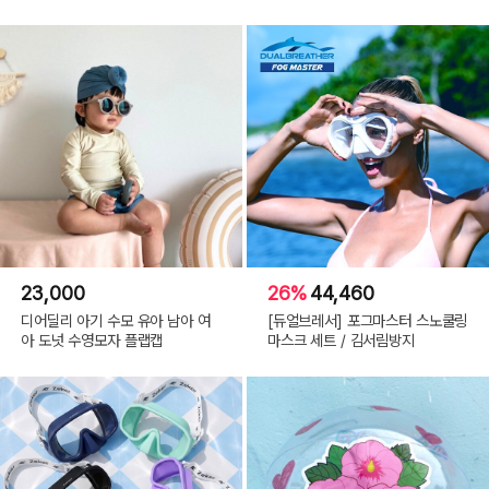
23,000
26%
44,460
디어딜리 아기 수모 유아 남아 여
[듀얼브레서] 포그마스터 스노쿨링
아 도넛 수영모자 플랩캡
마스크 세트 / 김서림방지