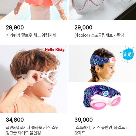
29,900
29,000
키키쿼카 멜로우 체크 암링자켓
(4color) 스노클링세트 - 투명
34,800
39,000
글린&헬로키티 콜라보 키즈 스위
[스플래시] 키즈 물안경_와일드 레
밍고글 와이드 물안경
오파드