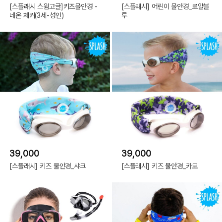
[스플래시 스윔고글]키즈물안경 -
[스플래시] 어린이 물안경_로얄블
네온 체커(3세-성인)
루
39,000
39,000
[스플래시] 키즈 물안경_샤크
[스플래시] 키즈 물안경_카모