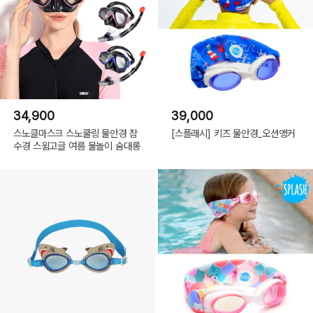
34,900
39,000
스노클마스크 스노쿨링 물안경 잠
[스플래시] 키즈 물안경_오션앵커
수경 스윔고글 여름 물놀이 숨대롱