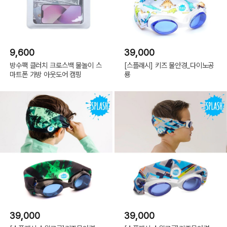
9,600
39,000
방수팩 클러치 크로스백 물놀이 스
[스플래시] 키즈 물안경_다이노공
마트폰 가방 아웃도어 캠핑
룡
39,000
39,000