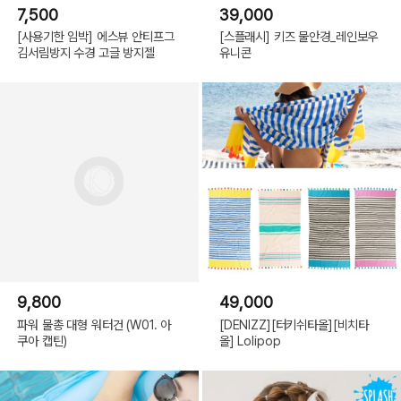
7,500
39,000
[사용기한 임박] 에스뷰 안티프그
[스플래시] 키즈 물안경_레인보우
김서림방지 수경 고글 방지젤
유니콘
9,800
49,000
파워 물총 대형 워터건 (W01. 아
[DENIZZ][터키쉬타올][비치타
쿠아 캡틴)
올] Lolipop