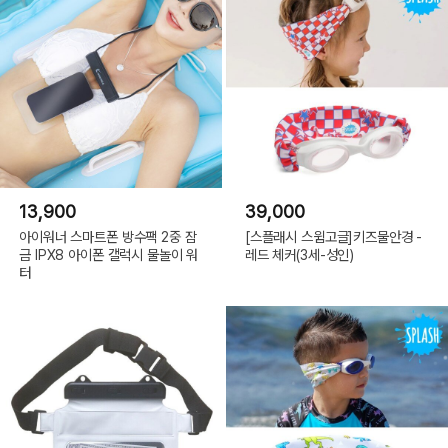
13,900
39,000
아이워너 스마트폰 방수팩 2중 잠
[스플래시 스윔고글]키즈물안경 -
금 IPX8 아이폰 갤럭시 물놀이 워
레드 체커(3세-성인)
터