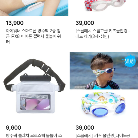
13,900
39,000
아이워너 스마트폰 방수팩 2중 잠
[스플래시 스윔고글]키즈물안경 -
금 IPX8 아이폰 갤럭시 물놀이 워
레드 체커(3세-성인)
터
9,600
39,000
방수팩 클러치 크로스백 물놀이 스
[스플래시] 키즈 물안경_다이노공