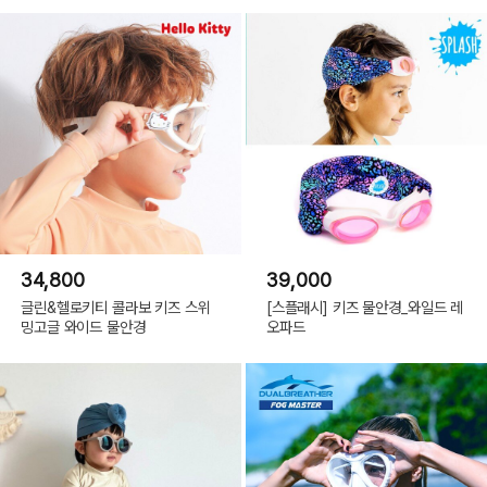
34,800
39,000
글린&헬로키티 콜라보 키즈 스위
[스플래시] 키즈 물안경_와일드 레
밍고글 와이드 물안경
오파드