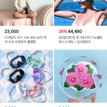
23,000
26%
44,460
디어딜리 아기 수모 유아 남아 여
[듀얼브레서] 포그마스터 스노쿨링
아 도넛 수영모자 플랩캡
마스크 세트 / 김서림방지