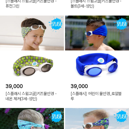
[스플래시 스윔고글]키즈물안경 -
[스플래시 스윔고글]키즈물안경 -
퓨전그린
볼트(3세-성인)
39,000
39,000
[스플래시 스윔고글]키즈물안경 -
[스플래시] 어린이 물안경_로얄블
네온 체커(3세-성인)
루