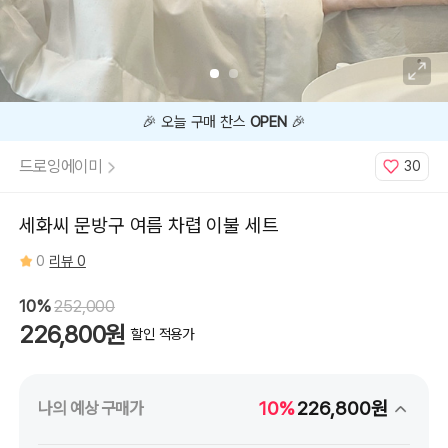
지금
10%
할인 중 🔥
드로잉에이미
30
세화씨 문방구 여름 차렵 이불 세트
0
리뷰 0
10%
252,000
226,800원
할인 적용가
10%
226,800원
나의 예상 구매가