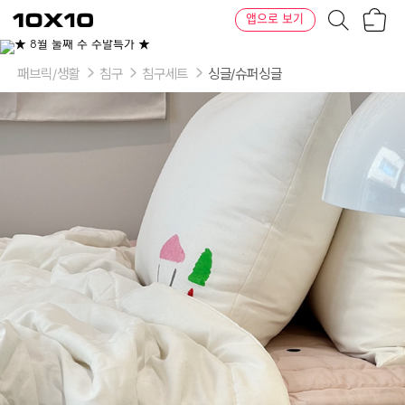
장
텐
앱으로 보기
바
바
구
이
니
텐
패브릭/생활
침구
침구세트
싱글/슈퍼싱글