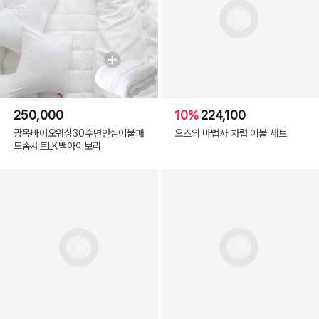
250,000
10%
224,100
광목바이오워싱30수면안심이불패
오즈의 마법사 차렵 이불 세트
드솜세트LK백아이보리