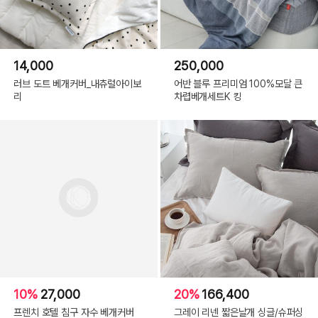
14,000
250,000
러브 도트 베개커버_내츄럴아이보
어반 블루 프리미엄 100%모달 큰
리
차렵베개세트K 킹
10%
27,000
20%
166,400
프렌치 호텔 침구 자수 베개커버
그레이 리넨 짧은날개 싱글/슈퍼싱