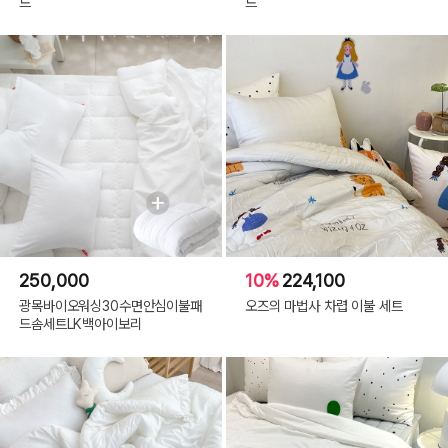
트
트
250,000
10%
224,100
광목바이오워싱30수면안심이불패
오즈의 마법사 차렵 이불 세트
드솜세트LK백아이보리