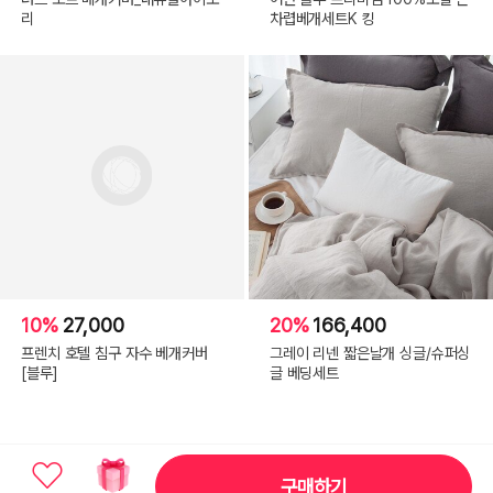
리
차렵베개세트K 킹
10%
27,000
20%
166,400
프렌치 호텔 침구 자수 베개커버
그레이 리넨 짧은날개 싱글/슈퍼싱
[블루]
글 베딩세트
구매하기