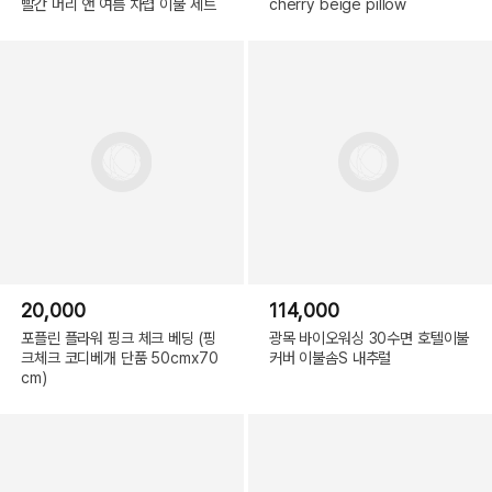
빨간 머리 앤 여름 차렵 이불 세트
cherry beige pillow
20,000
114,000
포플린 플라워 핑크 체크 베딩 (핑
광목 바이오워싱 30수면 호텔이불
크체크 코디베개 단품 50cmx70
커버 이불솜S 내추럴
cm)