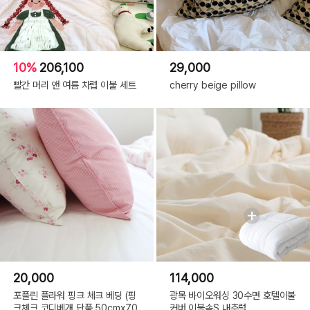
10%
206,100
29,000
빨간 머리 앤 여름 차렵 이불 세트
cherry beige pillow
20,000
114,000
포플린 플라워 핑크 체크 베딩 (핑
광목 바이오워싱 30수면 호텔이불
크체크 코디베개 단품 50cmx70
커버 이불솜S 내추럴