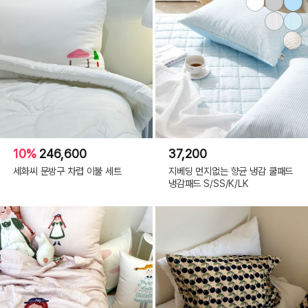
10%
246,600
37,200
세화씨 문방구 차렵 이불 세트
지베딩 먼지없는 향균 냉감 쿨패드
냉감패드 S/SS/K/LK