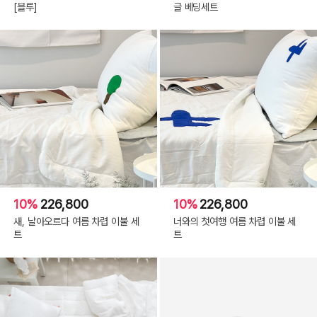
[블루]
글 베딩세트
10%
226,800
10%
226,800
새, 날아오르다 여름 차렵 이불 세
너와의 첫여행 여름 차렵 이불 세
트
트