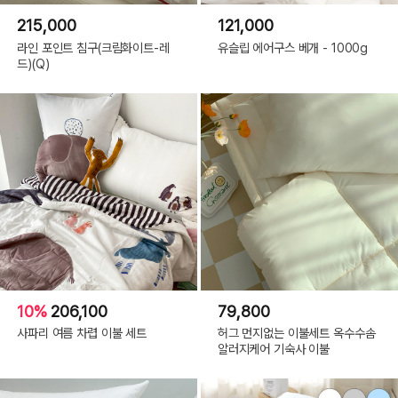
215,000
121,000
라인 포인트 침구(크림화이트-레
유슬립 에어구스 베개 - 1000g
드)(Q)
10%
206,100
79,800
사파리 여름 차렵 이불 세트
허그 먼지없는 이불세트 옥수수솜
알러지케어 기숙사 이불