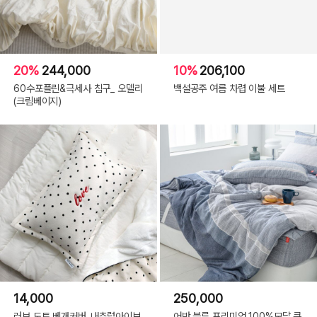
20%
244,000
10%
206,100
60수포플린&극세사 침구_ 오델리
백설공주 여름 차렵 이불 세트
(크림베이지)
14,000
250,000
러브 도트 베개커버_내츄럴아이보
어반 블루 프리미엄 100%모달 큰