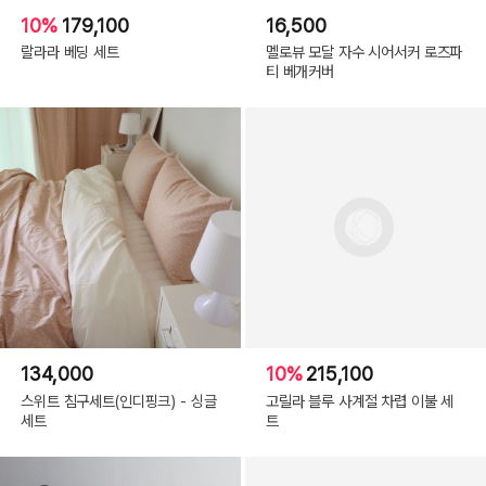
10%
179,100
16,500
랄라라 베딩 세트
멜로뷰 모달 자수 시어서커 로즈파
티 베개커버
134,000
10%
215,100
스위트 침구세트(인디핑크) - 싱글
고릴라 블루 사계절 차렵 이불 세
세트
트