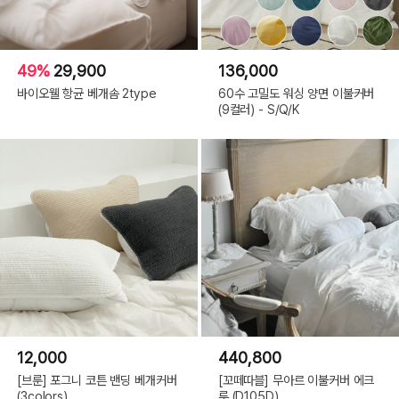
49%
29,900
136,000
바이오웰 항균 베개솜 2type
60수 고밀도 워싱 양면 이불커버
(9컬러) - S/Q/K
12,000
440,800
[브룬] 포그니 코튼 밴딩 베개커버
[꼬떼따블] 무아르 이불커버 에크
(3colors)
루 (D105D)