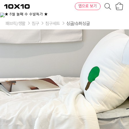
장
텐
앱으로 보기
바
바
구
이
니
텐
패브릭/생활
침구
침구세트
싱글/슈퍼싱글