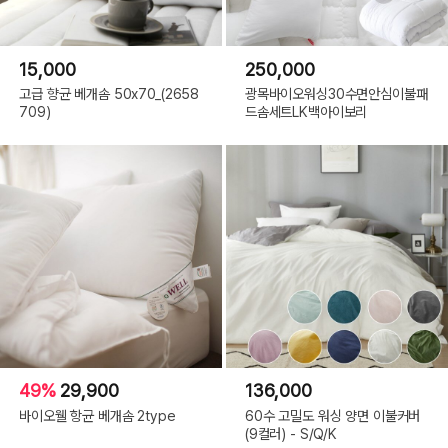
15,000
250,000
고급 향균 베개솜 50x70_(2658
광목바이오워싱30수면안심이불패
709)
드솜세트LK백아이보리
49%
29,900
136,000
바이오웰 항균 베개솜 2type
60수 고밀도 워싱 양면 이불커버
(9컬러) - S/Q/K