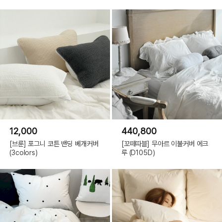
12,000
440,800
[브룬] 포그니 코튼 밴딩 베개커버
[꼬떼따블] 무아르 이불커버 에크
(3colors)
루 (D105D)