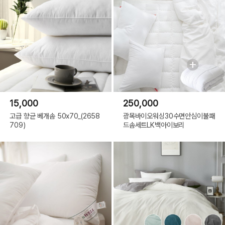
15,000
250,000
고급 향균 베개솜 50x70_(2658
광목바이오워싱30수면안심이불패
709)
드솜세트LK백아이보리