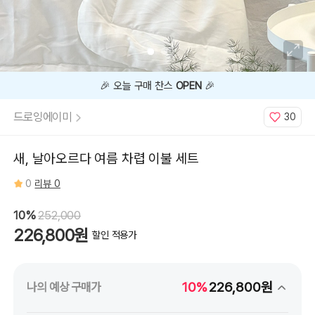
🎉 오늘 구매 찬스
OPEN
🎉
드로잉에이미
30
새, 날아오르다 여름 차렵 이불 세트
0
리뷰 0
10%
252,000
226,800원
할인 적용가
10%
226,800원
나의 예상 구매가