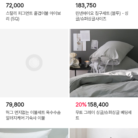
72,000
183,750
스탈리 피그먼트 홑겹이불 아이보
린넨바이오 침구세트 (블루) - 싱
리 (SQ)
글/슈퍼싱글사이즈
79,800
20%
158,400
허그 먼지없는 이불세트 옥수수솜
무토 그레이 싱글/슈퍼싱글 베딩세
알러지케어 기숙사 이불
트