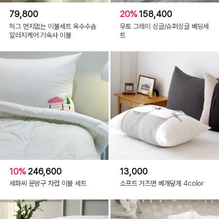
79,800
20%
158,400
허그 먼지없는 이불세트 옥수수솜
무토 그레이 싱글/슈퍼싱글 베딩세
알러지케어 기숙사 이불
트
10%
246,600
13,000
세화씨 문방구 차렵 이불 세트
소프트 거즈면 베개덮개 4color