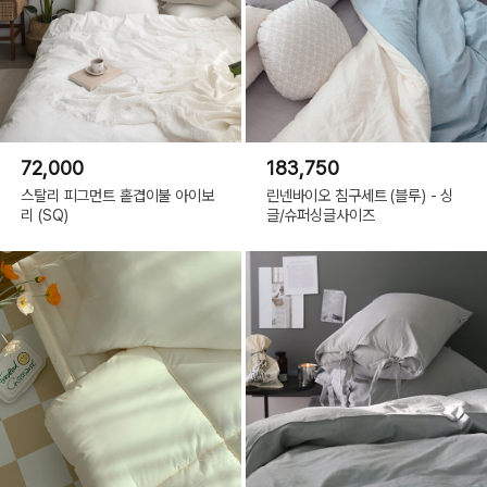
72,000
183,750
스탈리 피그먼트 홑겹이불 아이보
린넨바이오 침구세트 (블루) - 싱
리 (SQ)
글/슈퍼싱글사이즈