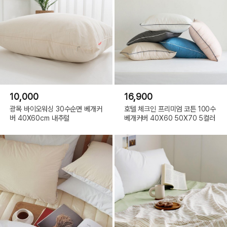
10,000
16,900
광목 바이오워싱 30수순면 베개커
호텔 체크인 프리미엄 코튼 100수
버 40X60cm 내추럴
베개커버 40X60 50X70 5컬러