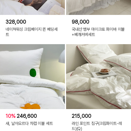
328,000
98,000
네이쳐워싱 크림베이지 퀸 베딩세
국내산 뱀부 마이크로 화이바 이불
트
+베개커버세트
10%
246,600
215,000
새, 날아오르다 차렵 이불 세트
라인 포인트 침구(크림화이트-레
드)(Q)