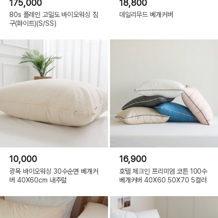
175,000
18,800
80s 플레인 고밀도 바이오워싱 침
데일리무드 베개커버
구(화이트)(S/SS)
10,000
16,900
광목 바이오워싱 30수순면 베개커
호텔 체크인 프리미엄 코튼 100수
버 40X60cm 내추럴
베개커버 40X60 50X70 5컬러