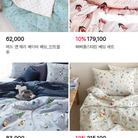
62,000
10%
179,100
버드 앤 체리 베이비 베딩_민트블
삐삐롱스타킹 베딩 세트
루