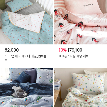
62,000
10%
179,100
버드 앤 체리 베이비 베딩_민트블
삐삐롱스타킹 베딩 세트
루