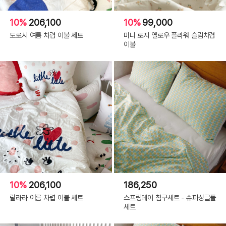
10%
206,100
10%
99,000
도로시 여름 차렵 이불 세트
미니 로지 옐로우 플라워 슬림차렵
이불
10%
206,100
186,250
랄라라 여름 차렵 이불 세트
스프링데이 침구세트 - 슈퍼싱글풀
세트