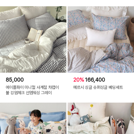
85,000
20%
166,400
에이플파이 미니멀 사계절 차렵이
메르시 싱글 슈퍼싱글 베딩세트
불 깅엄체크 선염워싱 그레이