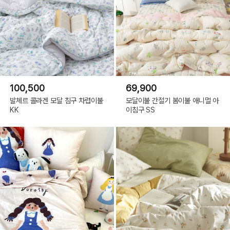
100,500
69,900
발체르 콜라겐 모달 침구 차렵이불
모달이불 간절기 봄이불 애니멀 아
KK
이침구 SS