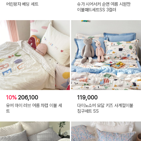
어린왕자 베딩 세트
슈가 시어서커 순면 여름 시원한
이불패드세트SS 3컬러
10%
206,100
119,000
유어 마이 러브 여름 차렵 이불 세
다이노소어 모달 키즈 사계절이불
트
침구세트 SS