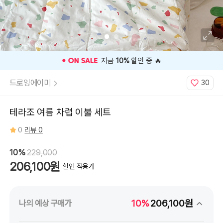
🎉 오늘 구매 찬스
OPEN
🎉
드로잉에이미
30
테라조 여름 차렵 이불 세트
0
리뷰 0
10%
229,000
206,100원
할인 적용가
10%
206,100원
나의 예상 구매가