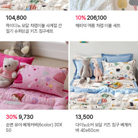
104,800
10%
206,100
하이디노 모달 차렵이불 사계절 간
해피덕 여름 차렵 이불 세트
절기 슈퍼싱글 키즈 침구세트
30%
9,730
13,500
순면 유아 베개커버(6color) 30X
다이노소어 모달 키즈 침구 베개커
50
버 40x60cm