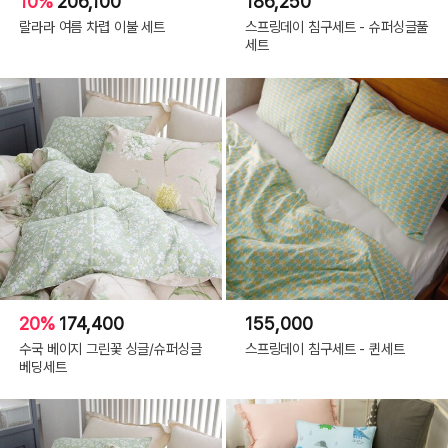
10%
206,100
186,250
랄라라 여름 차렵 이불 세트
스프링데이 침구세트 - 슈퍼싱글풀
세트
20%
174,400
155,000
수국 베이지 그린꽃 싱글/슈퍼싱글
스프링데이 침구세트 - 퀸세트
베딩세트