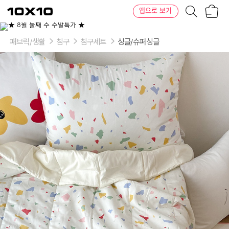
장
텐
앱으로 보기
바
바
구
이
니
텐
패브릭/생활
침구
침구세트
싱글/슈퍼싱글