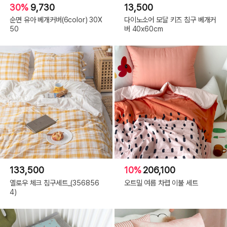
30%
9,730
13,500
순면 유아 베개커버(6color) 30X
다이노소어 모달 키즈 침구 베개커
50
버 40x60cm
133,500
10%
206,100
옐로우 체크 침구세트_(356856
오트밀 여름 차렵 이불 세트
4)