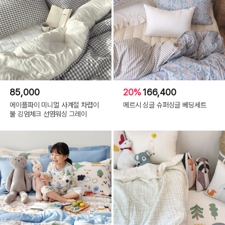
85,000
20%
166,400
에이플파이 미니멀 사계절 차렵이
메르시 싱글 슈퍼싱글 베딩세트
불 깅엄체크 선염워싱 그레이