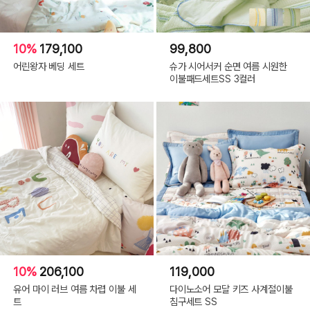
10%
179,100
99,800
어린왕자 베딩 세트
슈가 시어서커 순면 여름 시원한
이불패드세트SS 3컬러
10%
206,100
119,000
유어 마이 러브 여름 차렵 이불 세
다이노소어 모달 키즈 사계절이불
트
침구세트 SS