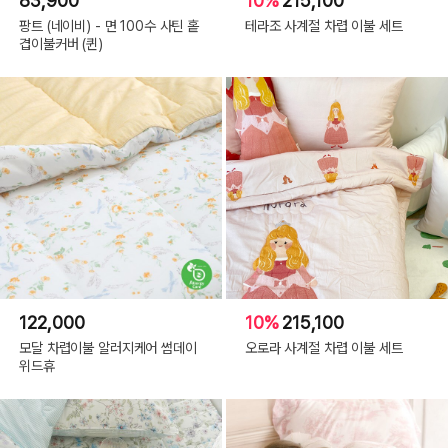
83,900
10%
215,100
팡트 (네이비) - 면 100수 사틴 홑
테라조 사계절 차렵 이불 세트
겹이불커버 (퀸)
122,000
10%
215,100
모달 차렵이불 알러지케어 썸데이
오로라 사계절 차렵 이불 세트
위드휴