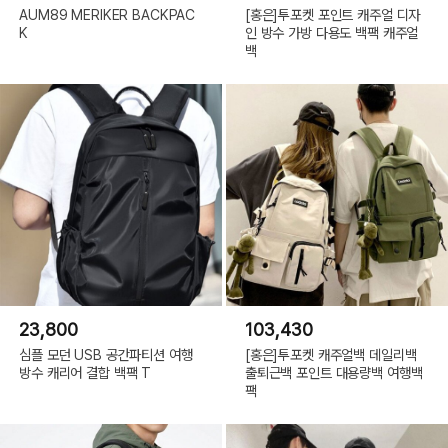
AUM89 MERIKER BACKPAC
[홍은]투포켓 포인트 캐주얼 디자
K
인 방수 가방 다용도 백팩 캐주얼
백
23,800
103,430
심플 모던 USB 공간파티션 여행
[홍은]투포켓 캐주얼백 데일리백
방수 캐리어 결합 백팩 T
출퇴근백 포인트 대용량백 여행백
팩