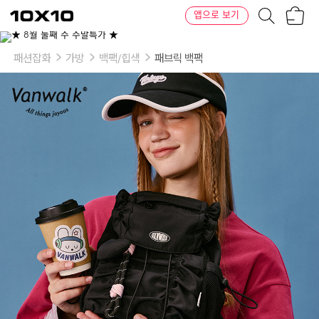
장
텐
앱으로 보기
바
바
구
이
이
니
텐
상
품
패션잡화
가방
백팩/힙색
패브릭 백팩
의
옵
션
-
색
상:
블
랙