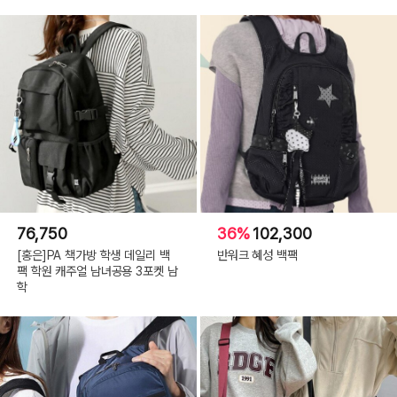
76,750
36%
102,300
[홍은]PA 책가방 학생 데일리 백
반워크 혜성 백팩
팩 학원 캐주얼 남녀공용 3포켓 남
학