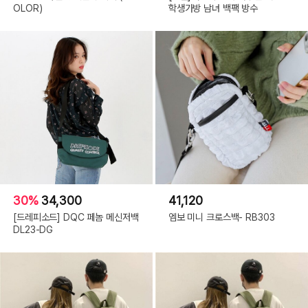
OLOR)
학생가방 남녀 백팩 방수
30%
34,300
41,120
[드레피소드] DQC 페놈 메신저백
엠보 미니 크로스백- RB303
DL23-DG