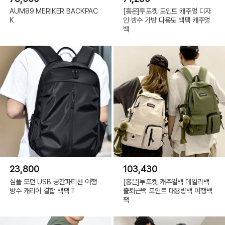
AUM89 MERIKER BACKPAC
[홍은]투포켓 포인트 캐주얼 디자
K
인 방수 가방 다용도 백팩 캐주얼
백
23,800
103,430
심플 모던 USB 공간파티션 여행
[홍은]투포켓 캐주얼백 데일리백
방수 캐리어 결합 백팩 T
출퇴근백 포인트 대용량백 여행백
팩