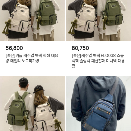
56,800
80,750
[홍은]커플 캐주얼 백팩 학생 대용
[홍은]캐주얼 백팩 ELG038 스몰
량 데일리 노트북가방
백팩 슬링백 패션잡화 미니백 대용
량