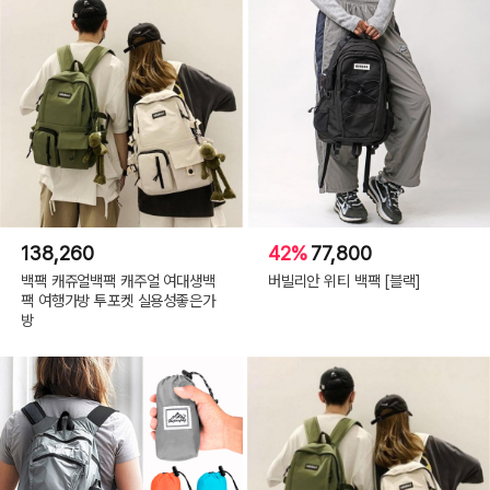
138,260
42%
77,800
백팩 캐쥬얼백팩 캐주얼 여대생백
버빌리안 위티 백팩 [블랙]
팩 여행가방 투포켓 실용성좋은가
방