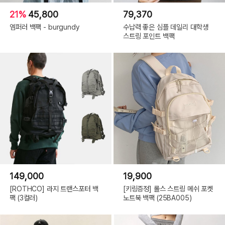
21%
45,800
79,370
엠퍼러 백팩 - burgundy
수납력 좋은 심플 데일리 대학생
스트링 포인트 백팩
149,000
19,900
[ROTHCO] 라지 트랜스포터 백
[키링증정] 롤스 스트링 메쉬 포켓
팩 (3컬러)
노트북 백팩 (25BA005)