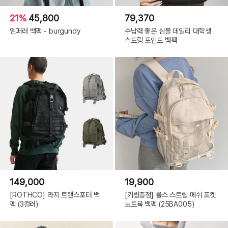
21%
45,800
79,370
엠퍼러 백팩 - burgundy
수납력 좋은 심플 데일리 대학생
스트링 포인트 백팩
149,000
19,900
[ROTHCO] 라지 트랜스포터 백
[키링증정] 롤스 스트링 메쉬 포켓
팩 (3컬러)
노트북 백팩 (25BA005)