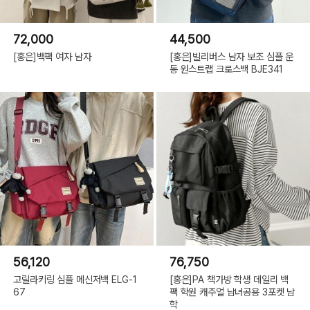
72,000
44,500
[홍은]백팩 여자 남자
[홍은]빌리버스 남자 보조 심플 운
동 원스트랩 크로스백 BJE341
56,120
76,750
고릴라키링 심플 메신저백 ELG-1
[홍은]PA 책가방 학생 데일리 백
67
팩 학원 캐주얼 남녀공용 3포켓 남
학