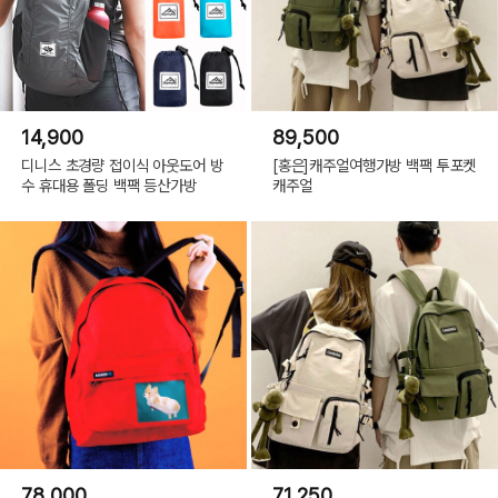
14,900
89,500
디니스 초경량 접이식 아웃도어 방
[홍은]캐주얼여행가방 백팩 투포켓
수 휴대용 폴딩 백팩 등산가방
캐주얼
78,000
71,250