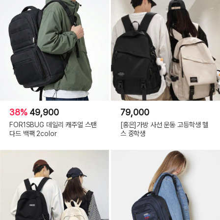
38%
49,900
79,000
FOR1SBUG 데일리 캐주얼 스탠
[홍은]가방 사선 운동 고등학생 헬
다드 백팩 2color
스 중학생