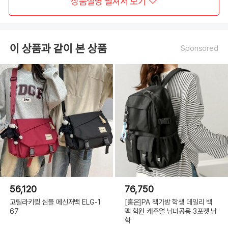
상품설명 펼쳐서 보기
이 상품과 같이 본 상품
Sponsored
56,120
76,750
고릴라키링 심플 메신저백 ELG-1
[홍은]PA 책가방 학생 데일리 백
67
팩 학원 캐주얼 남녀공용 3포켓 남
학