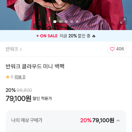
🎉 오늘 구매 찬스
OPEN
🎉
반워크
406
반워크 클라우드 미니 백팩
0
리뷰 0
20%
98,800
79,100원
할인 적용가
20%
79,100원
나의 예상 구매가