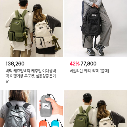
138,260
42%
77,800
백팩 캐쥬얼백팩 캐주얼 여대생백
버빌리안 위티 백팩 [블랙]
팩 여행가방 투포켓 실용성좋은가
방