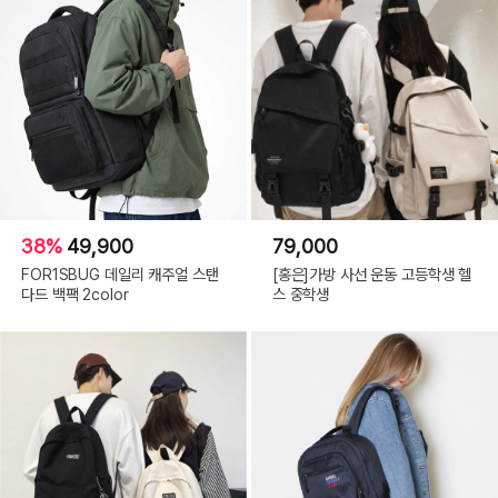
38%
49,900
79,000
FOR1SBUG 데일리 캐주얼 스탠
[홍은]가방 사선 운동 고등학생 헬
다드 백팩 2color
스 중학생