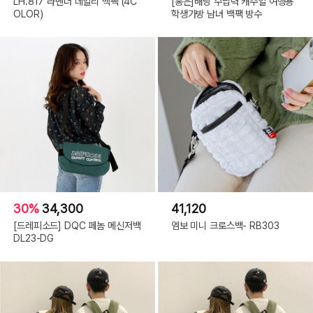
LH.817 라벤더 데일리 백팩 (4C
[홍은]배낭 수납력 캐주얼 여행용
OLOR)
학생가방 남녀 백팩 방수
30%
34,300
41,120
[드레피소드] DQC 페놈 메신저백
엠보 미니 크로스백- RB303
DL23-DG