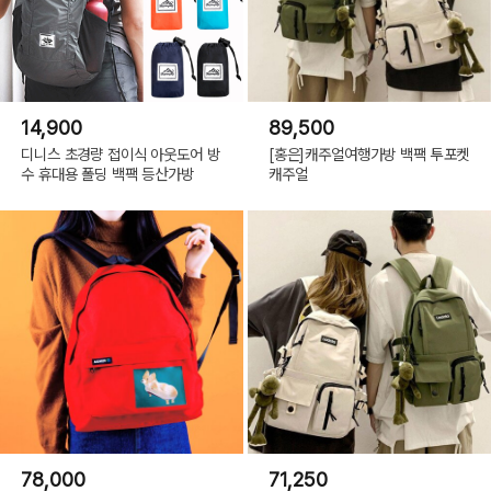
14,900
89,500
디니스 초경량 접이식 아웃도어 방
[홍은]캐주얼여행가방 백팩 투포켓
수 휴대용 폴딩 백팩 등산가방
캐주얼
78,000
71,250