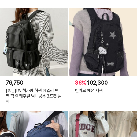
76,750
36%
102,300
[홍은]PA 책가방 학생 데일리 백
반워크 혜성 백팩
팩 학원 캐주얼 남녀공용 3포켓 남
학