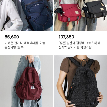
65,600
107,350
가벼운 접이식 백팩 휴대용 여행
[홍은]빨간색 검정색 크로스백 메
등산가방 (블루)
신저백 남자가방 학생가방