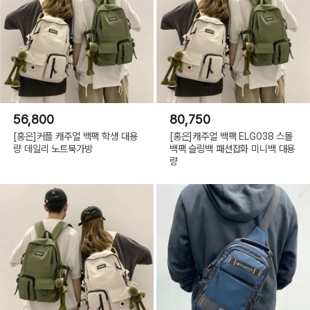
56,800
80,750
[홍은]커플 캐주얼 백팩 학생 대용
[홍은]캐주얼 백팩 ELG038 스몰
량 데일리 노트북가방
백팩 슬링백 패션잡화 미니백 대용
량