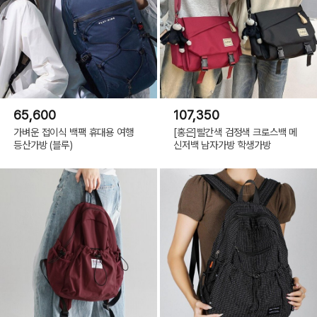
65,600
107,350
가벼운 접이식 백팩 휴대용 여행
[홍은]빨간색 검정색 크로스백 메
등산가방 (블루)
신저백 남자가방 학생가방