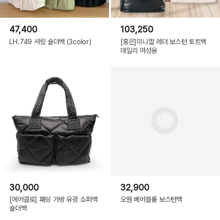
47,400
103,250
LH.749 셔링 숄더백 (3color)
[홍은]미니멀 레더 보스턴 토트백
데일리 여성용
30,000
32,900
[에어클로] 패딩 가방 유광 쇼퍼백
오웬 베어블룸 보스턴백
숄더백