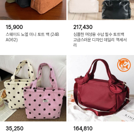
15,900
217,430
스웨이드 노엘 미니 토트 백 (24B
심플한 여성용 수납 필수 토트백
A062)
고급스러운 디자인 데일리 액세서
리
35,250
164,810