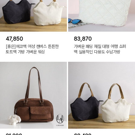
47,850
83,870
[홍은]에코백 여성 캔버스 튼튼한
가벼운 패딩 재질 대형 여행 쇼퍼
토트백 가방 가벼운 워싱
백 실용적인 다용도 수납가방