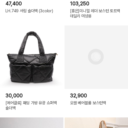
47,400
103,250
LH.749 셔링 숄더백 (3color)
[홍은]미니멀 레더 보스턴 토트백
데일리 여성용
30,000
32,900
[에어클로] 패딩 가방 유광 쇼퍼백
오웬 베어블룸 보스턴백
숄더백