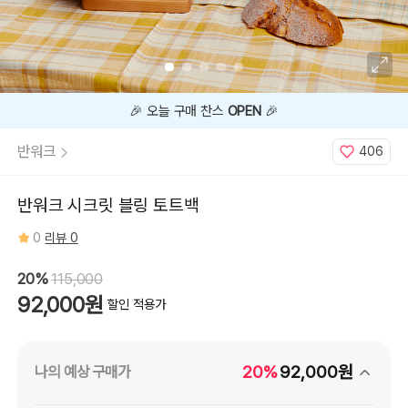
🎉 오늘 구매 찬스
OPEN
🎉
반워크
406
반워크 시크릿 블링 토트백
0
리뷰 0
20%
115,000
92,000원
할인 적용가
20%
92,000원
나의 예상 구매가