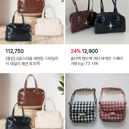
112,750
24%
12,900
[홍은]고급스러움 세련된 스타일리
숄더백 핸드백 레더 바게트 스퀘어
쉬 데일리 패션 토트백
가방 bg-73 시에