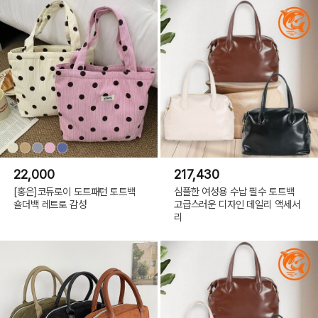
22,000
217,430
[홍은]코듀로이 도트패턴 토트백
심플한 여성용 수납 필수 토트백
숄더백 레트로 감성
고급스러운 디자인 데일리 액세서
리