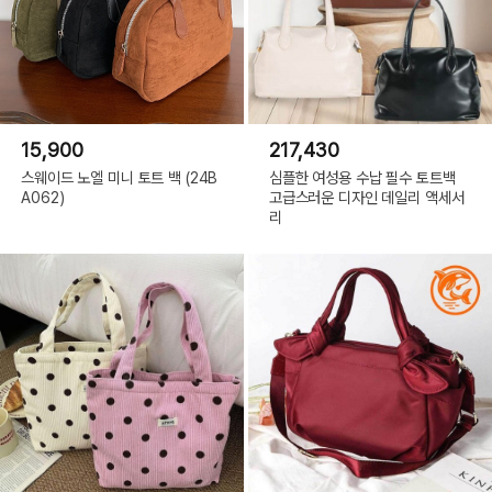
15,900
217,430
스웨이드 노엘 미니 토트 백 (24B
심플한 여성용 수납 필수 토트백
A062)
고급스러운 디자인 데일리 액세서
리