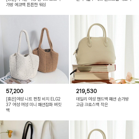
가방 에코백 튼튼한 워싱
57,200
219,530
[홍은]여성 니트 펀칭 비치 ELG2
데일리 여성 핸드백 패션 손가방
37 여성 여성 미니 패션잡화 버킷
고급 크로스백 작은
백