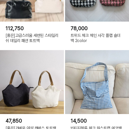
112,750
78,000
[홍은]고급스러움 세련된 스타일리
트위드 체크 체인 사각 플랩 숄더
쉬 데일리 패션 토트백
백 2color
47,850
14,500
[홍은]가벼운 여성 캔버스 토트백
빈티지블루 체크 원스트랩 에코백