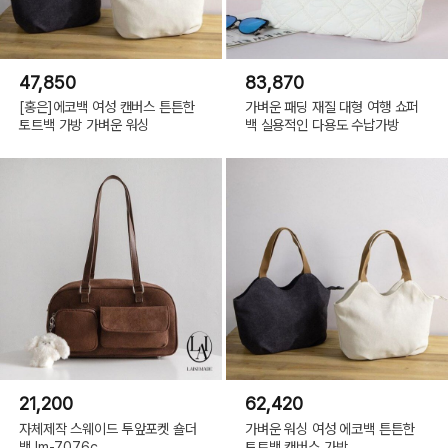
47,850
83,870
[홍은]에코백 여성 캔버스 튼튼한
가벼운 패딩 재질 대형 여행 쇼퍼
토트백 가방 가벼운 워싱
백 실용적인 다용도 수납가방
21,200
62,420
자체제작 스웨이드 투앞포켓 숄더
가벼운 워싱 여성 에코백 튼튼한
백 lm-7076c
토트백 캔버스 가방