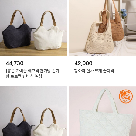
44,730
42,000
[홍은]가벼운 에코백 면가방 손가
항아리 면사 뜨개 숄더백
방 토트백 캔버스 여성