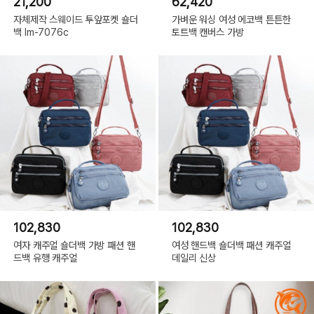
21,200
62,420
자체제작 스웨이드 투앞포켓 숄더
가벼운 워싱 여성 에코백 튼튼한
백 lm-7076c
토트백 캔버스 가방
102,830
102,830
여자 캐주얼 숄더백 가방 패션 핸
여성 핸드백 숄더백 패션 캐주얼
드백 유행 캐주얼
데일리 신상