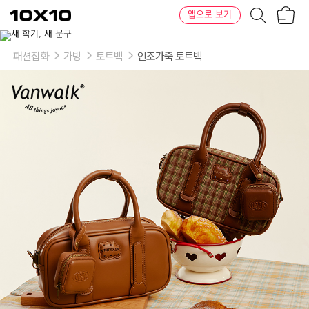
장
텐
앱으로 보기
바
바
구
이
이
니
텐
상
품
패션잡화
가방
토트백
인조가죽 토트백
의
옵
션
-
색
상:
카
라
멜