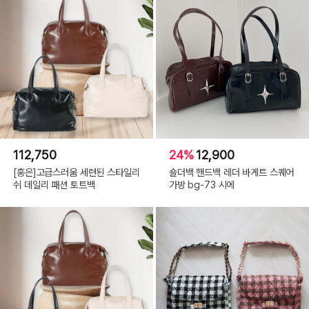
112,750
24%
12,900
[홍은]고급스러움 세련된 스타일리
숄더백 핸드백 레더 바게트 스퀘어
쉬 데일리 패션 토트백
가방 bg-73 시에