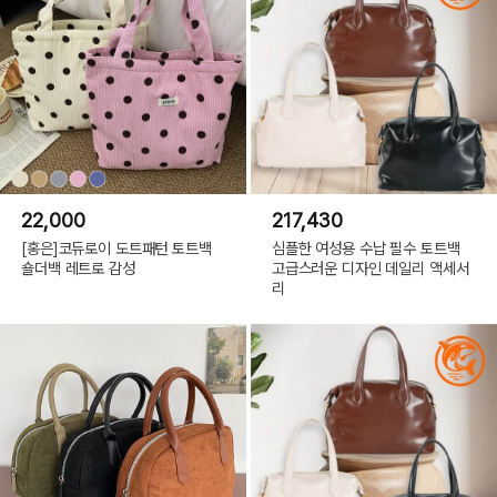
22,000
217,430
[홍은]코듀로이 도트패턴 토트백
심플한 여성용 수납 필수 토트백
숄더백 레트로 감성
고급스러운 디자인 데일리 액세서
리