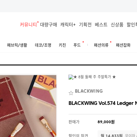
커뮤니티
대량구매
캐릭터+
기획전
베스트
신상품
할인
패브릭/생활
데코/조명
키친
푸드
패션의류
패션잡화
BLACKWING
BLACKWING Vol.574 Ledger 
판매가
89,000원
할인의 참견
월 14,833원
무이자 