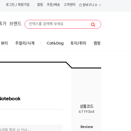
로그인
/
회원가입
알림
주문/배송
고객센터
장바구니
0
특가
브랜드
뷰티
주얼리/시계
Cat&Dog
토이/취미
캠핑
Notebook
상품코드
6719364
Review
6개월 할부 시
안내