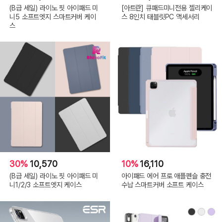
(B급 세일) 라이노 핏 아이패드 미
[아트란] 큐패드미니전용 젤리케이
니5 소프트엣지 스마트커버 케이
스 8인치 태블릿PC 액세서리
스
30%
10,570
10%
16,110
(B급 세일) 라이노 핏 아이패드 미
아이패드 에어 프로 애플펜슬 충전
니1/2/3 소프트엣지 케이스
수납 스마트커버 소프트 케이스