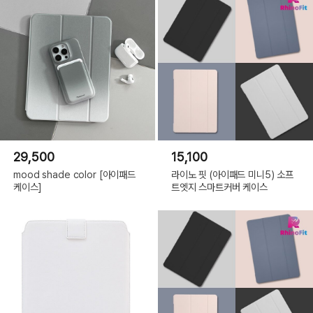
29,500
15,100
mood shade color [아이패드
라이노 핏 (아이패드 미니5) 소프
케이스]
트엣지 스마트커버 케이스