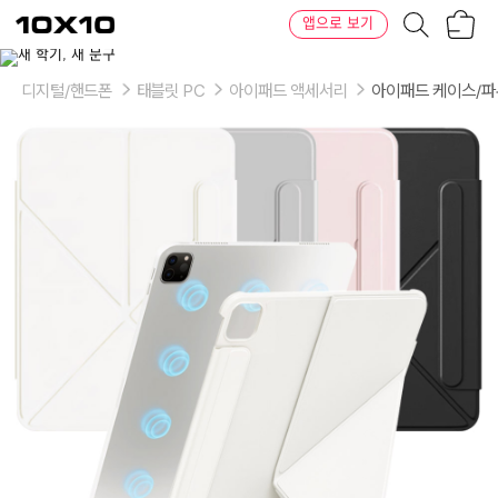
장
텐
앱으로 보기
바
바
구
이
이
니
텐
상
품
디지털/핸드폰
태블릿 PC
아이패드 액세서리
아이패드 케이스/
의
옵
션
-
색
상:
크
림,
핑
크,
그
레
이,
블
랙