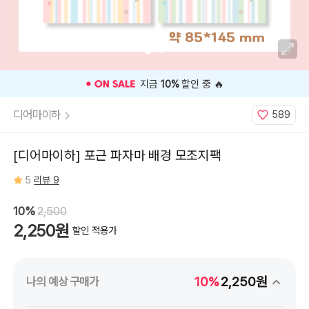
⭐️ 고객 평점
5
인기 상품 ⭐️
디어마이하
589
[디어마이하] 포근 파자마 배경 모조지팩
5
리뷰 9
10%
2,500
2,250원
할인 적용가
10%
2,250원
나의 예상 구매가