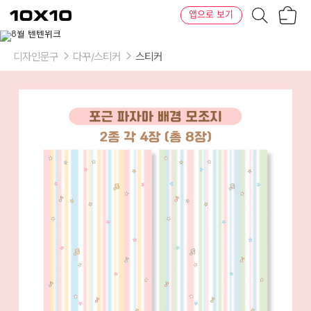
장
텐
앱으로 보기
바
바
구
이
니
텐
디자인문구
다꾸/스티커
스티커