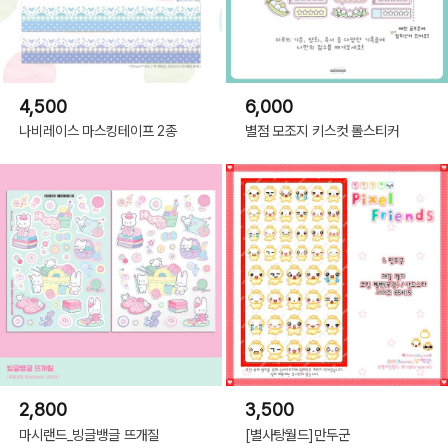
4,500
6,000
나비레이스 마스킹테이프 2종
별점 모조지 키스컷 롤스티커
2,800
3,500
마시랜드_빙글뱅글 뜨개질
[별사탕월드]만두군