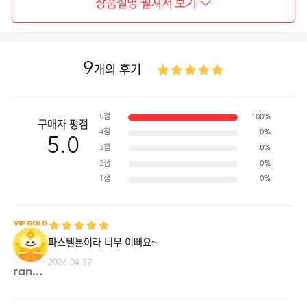
상품설명 펼쳐서 보기
9
개의 후기
5점
100%
구매자 평점
4점
0%
5.0
3점
0%
2점
0%
1점
0%
파스텔톤이라 너무 이뻐요~
2026.04.27
rang0**