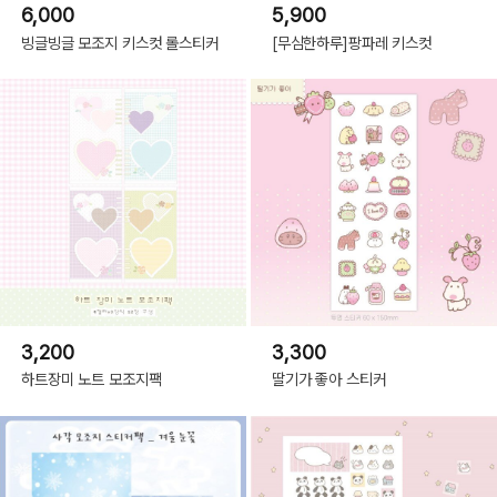
6,000
5,900
빙글빙글 모조지 키스컷 롤스티커
[무심한하루]팡파레 키스컷
3,200
3,300
하트장미 노트 모조지팩
딸기가 좋아 스티커