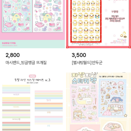
2,800
3,500
마시랜드_빙글뱅글 뜨개질
[별사탕월드]만두군