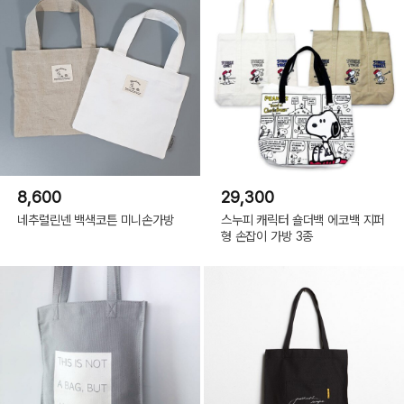
8,600
29,300
네추럴린넨 백색코튼 미니손가방
스누피 캐릭터 숄더백 에코백 지퍼
형 손잡이 가방 3종