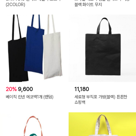
(2COLOR)
블랙 화이트 무지
20%
9,600
11,180
베이직 린넨 에코백1개 (랜덤)
세로형 부직포 가방(블랙) 튼튼한
쇼핑백