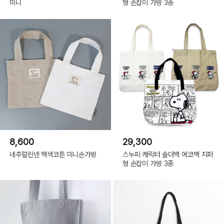
미니
형 손잡이 가방 3종
8,600
29,300
네추럴린넨 백색코튼 미니손가방
스누피 캐릭터 숄더백 에코백 지퍼
형 손잡이 가방 3종