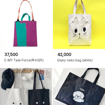
37,500
42,000
E-MY Task-Force(특수임무)
bluey neko bag (white)