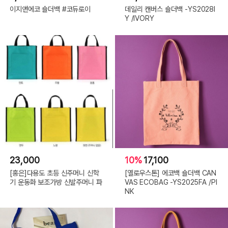
이지앤에코 숄더백 #코듀로이
데일리 캔버스 숄더백 -YS2028I
Y /IVORY
23,000
10%
17,100
[홍은]다용도 초등 신주머니 신학
[옐로우스톤] 에코백 숄더백 CAN
기 운동화 보조가방 신발주머니 파
VAS ECOBAG -YS2025FA /PI
NK