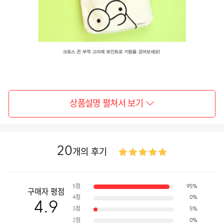
상품설명 펼쳐서 보기
20
개의 후기
5점
95%
구매자 평점
4점
0%
4.9
3점
5%
2점
0%