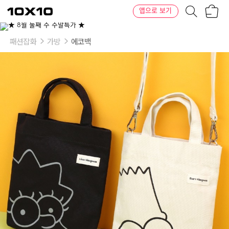
장
텐
앱으로 보기
바
바
구
이
이
니
텐
상
품
패션잡화
가방
에코백
의
옵
션
-
디
자
인:
바
트,
리
사