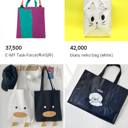
37,500
42,000
E-MY Task-Force(특수임무)
bluey neko bag (white)