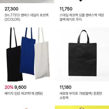
27,300
11,750
SH.77313 캔버스 데일리 토트백
스마일 에코백 심플 캔버스백 여성
(2COLOR)
블랙 화이트 무지
20%
9,600
11,180
베이직 린넨 에코백1개 (랜덤)
세로형 부직포 가방(블랙) 튼튼한
쇼핑백