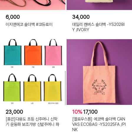
6,000
34,000
이지앤에코 숄더백 #코듀로이
데일리 캔버스 숄더백 -YS2028I
Y /IVORY
23,000
10%
17,100
[홍은]다용도 초등 신주머니 신학
[옐로우스톤] 에코백 숄더백 CAN
기 운동화 보조가방 신발주머니 파
VAS ECOBAG -YS2025FA /PI
NK