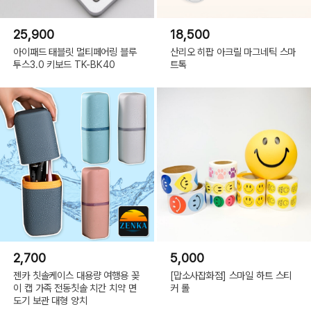
25,900
18,500
아이패드 태블릿 멀티페어링 블루
산리오 히팝 아크릴 마그네틱 스마
투스3.0 키보드 TK-BK40
트톡
2,700
5,000
젠카 칫솔케이스 대용량 여행용 꽂
[맙소사잡화점] 스마일 하트 스티
이 캡 가족 전동칫솔 치간 치약 면
커 롤
도기 보관 대형 양치