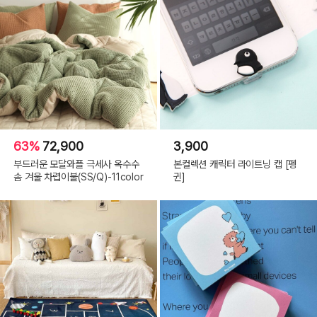
63%
72,900
3,900
부드러운 모달와플 극세사 옥수수
본컬렉션 캐릭터 라이트닝 캡 [펭
솜 겨울 차렵이불(SS/Q)-11color
귄]