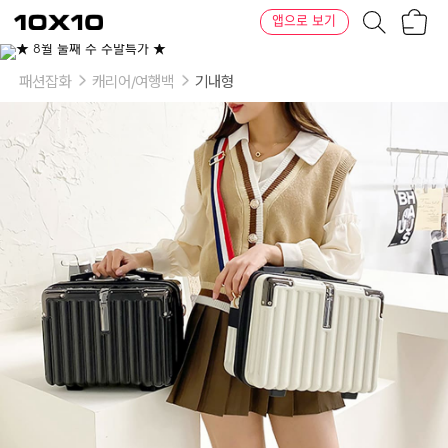
장
텐
앱으로 보기
바
바
구
이
이
니
텐
상
품
패션잡화
캐리어/여행백
기내형
의
옵
션
-
색
상:
크
림,
블
랙,
그
레
이,
딥
그
레
이,
블
루,
딥
그
린,
레
드,
옐
로
우,
핑
크