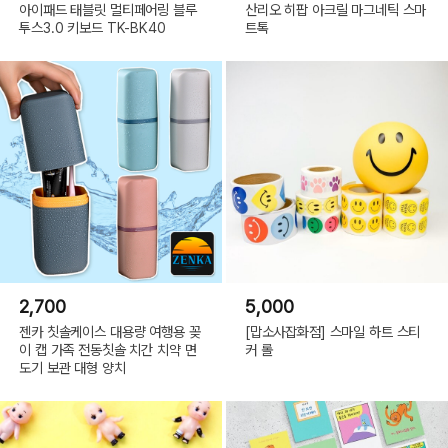
아이패드 태블릿 멀티페어링 블루
산리오 히팝 아크릴 마그네틱 스마
투스3.0 키보드 TK-BK40
트톡
2,700
5,000
젠카 칫솔케이스 대용량 여행용 꽂
[맙소사잡화점] 스마일 하트 스티
이 캡 가족 전동칫솔 치간 치약 면
커 롤
도기 보관 대형 양치