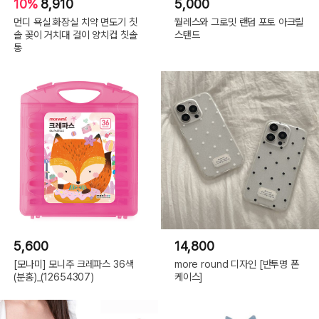
10%
8,910
5,000
먼디 욕실 화장실 치약 면도기 칫
월레스와 그로밋 랜덤 포토 아크릴
솔 꽂이 거치대 걸이 양치컵 칫솔
스탠드
통
5,600
14,800
[모나미] 모니주 크레파스 36색
more round 디자인 [반투명 폰
(분홍)_(12654307)
케이스]