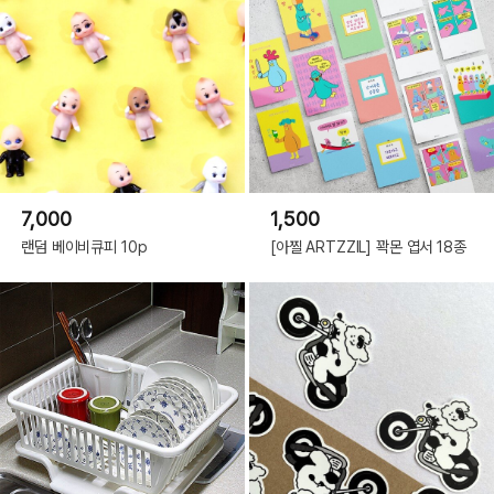
7,000
1,500
랜덤 베이비큐피 10p
[아찔 ARTZZIL] 꽉몬 엽서 18종