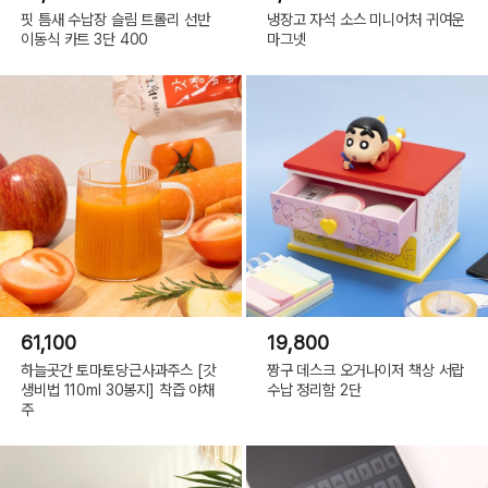
핏 틈새 수납장 슬림 트롤리 선반
냉장고 자석 소스 미니어처 귀여운
이동식 카트 3단 400
마그넷
61,100
19,800
하늘곳간 토마토당근사과주스 [갓
짱구 데스크 오거나이저 책상 서랍
생비법 110ml 30봉지] 착즙 야채
수납 정리함 2단
주