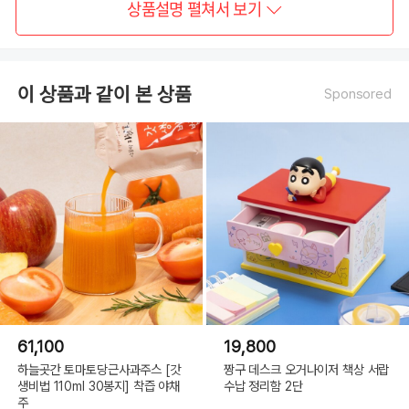
상품설명 펼쳐서 보기
이 상품과 같이 본 상품
Sponsored
61,100
19,800
하늘곳간 토마토당근사과주스 [갓
짱구 데스크 오거나이저 책상 서랍
생비법 110ml 30봉지] 착즙 야채
수납 정리함 2단
주