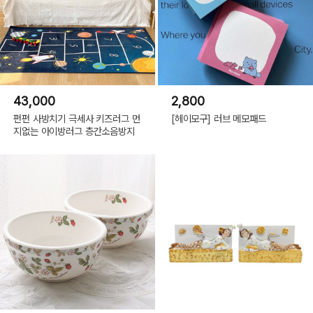
43,000
2,800
펀펀 사방치기 극세사 키즈러그 먼
[헤이모구] 러브 메모패드
지없는 아이방러그 층간소음방지