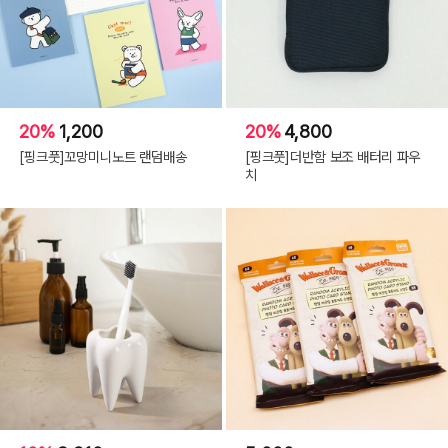
20%
1,200
20%
4,800
[핑크풋]꼬망미니노트 랜덤배송
[핑크풋]더반함 보조 배터리 파우
치