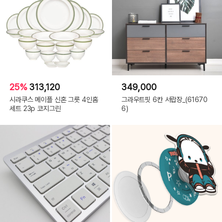
25%
313,120
349,000
시라쿠스 메이플 신혼 그릇 4인홈
그라우트핏 6칸 서랍장_(61670
세트 23p 코지그린
6)