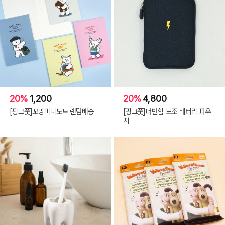
20%
1,200
20%
4,800
[핑크풋]꼬망미니노트 랜덤배송
[핑크풋]더반함 보조 배터리 파우
치