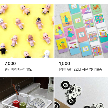
7,000
1,500
랜덤 베이비큐피 10p
[아찔 ARTZZIL] 꽉몬 엽서 18종