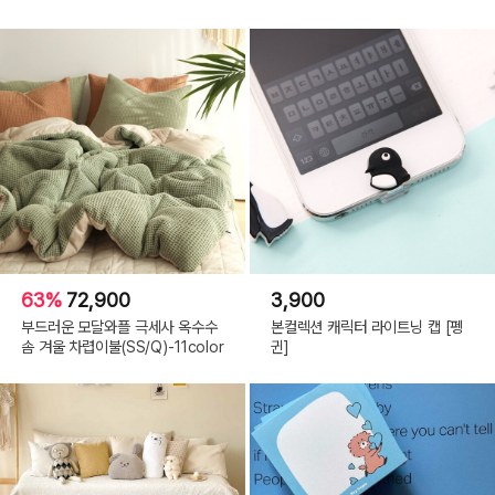
63%
72,900
3,900
부드러운 모달와플 극세사 옥수수
본컬렉션 캐릭터 라이트닝 캡 [펭
솜 겨울 차렵이불(SS/Q)-11color
귄]