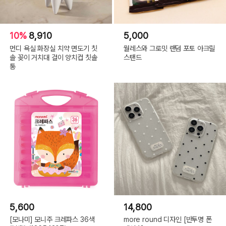
10%
8,910
5,000
먼디 욕실 화장실 치약 면도기 칫
월레스와 그로밋 랜덤 포토 아크릴
솔 꽂이 거치대 걸이 양치컵 칫솔
스탠드
통
5,600
14,800
[모나미] 모니주 크레파스 36색
more round 디자인 [반투명 폰