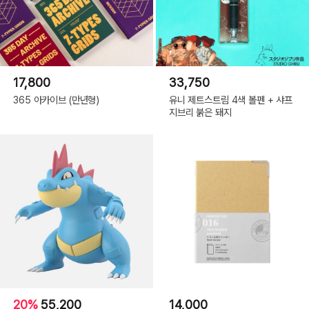
17,800
33,750
365 아카이브 (만년형)
유니 제트스트림 4색 볼펜 + 샤프
지브리 붉은 돼지
20%
55,200
14,000