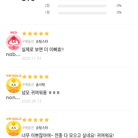
2점
0%
1점
0%
구매옵션
슈팅스타
실제로 보면 더 이뻐효!!
nabi5**
2025.11.03
구매옵션
솜사탕
넘모 귀여워용 ㅎㅎㅎ
nonr9**
2025.09.13
구매옵션
슈팅스타
너무 이쁘잖아여~ 전종 다 모으고 싶네요! 귀여워요!