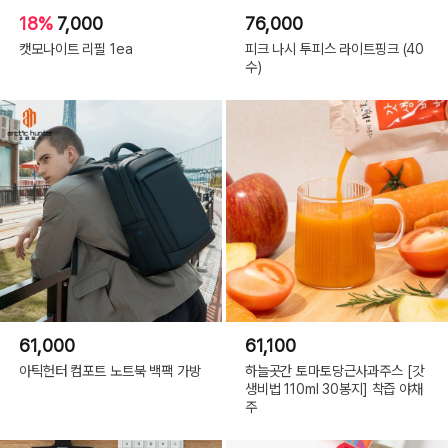
18%
7,000
76,000
캣모나이트 리필 1ea
피크 나시 투피스 라이트핑크 (40
수)
61,000
61,100
아틱헌터 컴포트 노트북 백팩 가방
하늘곳간 토마토당근사과주스 [갓
생비법 110ml 30봉지] 착즙 야채
주