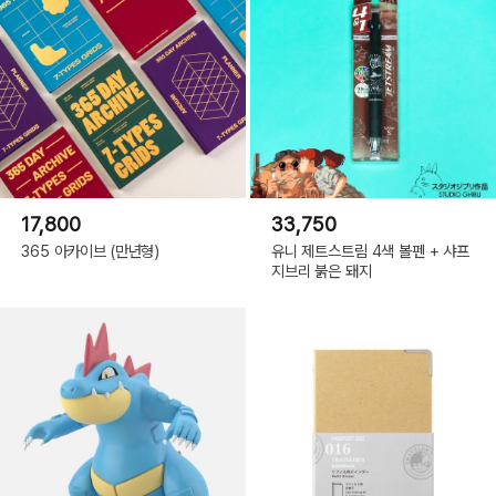
17,800
33,750
365 아카이브 (만년형)
유니 제트스트림 4색 볼펜 + 샤프
지브리 붉은 돼지