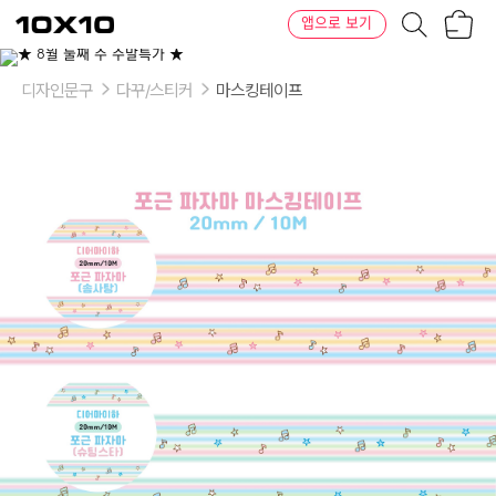
장
텐
앱으로 보기
바
바
구
이
이
니
텐
상
품
디자인문구
다꾸/스티커
마스킹테이프
의
옵
션
-
디
자
인:
솜
사
탕,
슈
팅
스
타