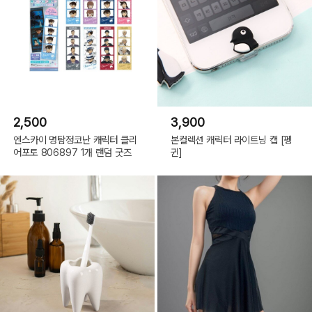
2,500
3,900
엔스카이 명탐정코난 캐릭터 클리
본컬렉션 캐릭터 라이트닝 캡 [펭
어포토 806897 1개 랜덤 굿즈
귄]