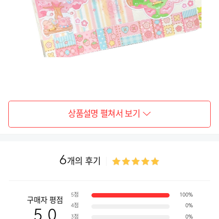
상품설명 펼쳐서 보기
6
개의 후기
5점
100%
구매자 평점
4점
0%
5.0
3점
0%