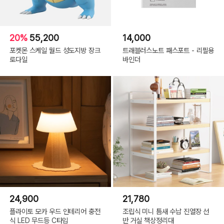
20%
55,200
14,000
포켓몬 스케일 월드 성도지방 장크
트래블러스노트 패스포트 - 리필용
로다일
바인더
24,900
21,780
플라이토 모카 우드 인테리어 충전
조립식 미니 틈새 수납 진열장 선
식 LED 무드등 C타입
반 거실 책상정리대