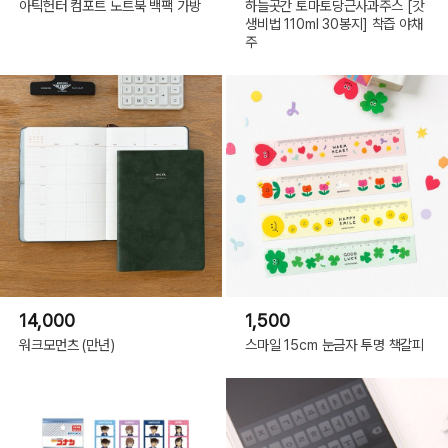
아틱헌터 컴포트 노트북 백팩 가방
하늘곳간 토마토당근사과주스 [갓
생비법 110ml 30봉지] 착즙 야채
주
14,000
1,500
워크모먼츠 (만년)
스마일 15cm 눈금자 투명 책갈피