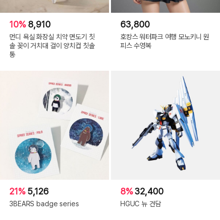
10%
8,910
63,800
먼디 욕실 화장실 치약 면도기 칫
호캉스 워터파크 여행 모노키니 원
솔 꽂이 거치대 걸이 양치컵 칫솔
피스 수영복
통
21%
5,126
8%
32,400
3BEARS badge series
HGUC 뉴 건담