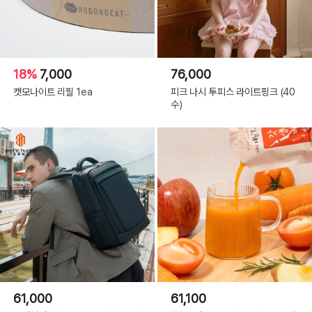
18%
7,000
76,000
캣모나이트 리필 1ea
피크 나시 투피스 라이트핑크 (40
수)
61,000
61,100