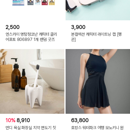
2,500
3,900
엔스카이 명탐정코난 캐릭터 클리
본컬렉션 캐릭터 라이트닝 캡 [펭
어포토 806897 1개 랜덤 굿즈
귄]
10%
8,910
63,800
먼디 욕실 화장실 치약 면도기 칫
호캉스 워터파크 여행 모노키니 원