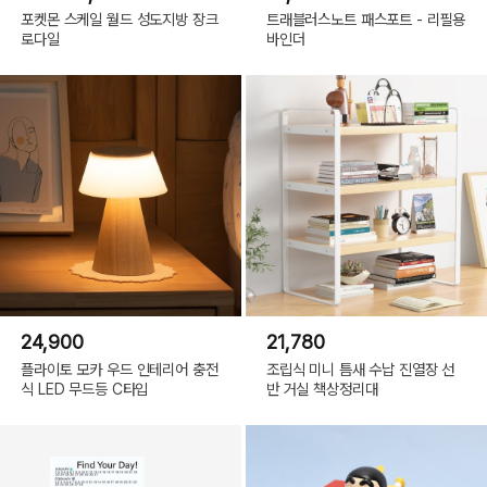
포켓몬 스케일 월드 성도지방 장크
트래블러스노트 패스포트 - 리필용
로다일
바인더
24,900
21,780
플라이토 모카 우드 인테리어 충전
조립식 미니 틈새 수납 진열장 선
식 LED 무드등 C타입
반 거실 책상정리대