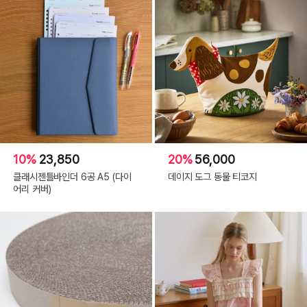
10%
23,850
20%
56,000
클래시젠틀바인더 6공 A5 (다이
데이지 도그 동물 티코지
어리 커버)