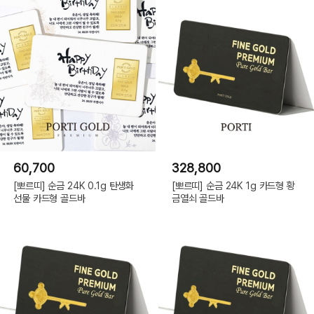
60,700
328,800
[뽀르띠] 순금 24K 0.1g 탄생화
[뽀르띠] 순금 24K 1g 카드형 황
선물 카드형 골드바
금열쇠 골드바