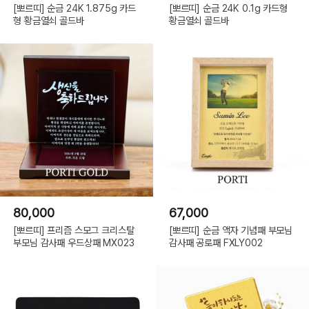
[뽀르띠] 순금 24K 1.875g 카드
[뽀르띠] 순금 24K 0.1g 카드형
형 황금열쇠 골드바
황금열쇠 골드바
80,000
67,000
[뽀르띠] 프리즘 스모그 크리스탈
[뽀르띠] 순금 액자 기념패 부모님
부모님 감사패 우드상패 MX023
감사패 공로패 FXLY002