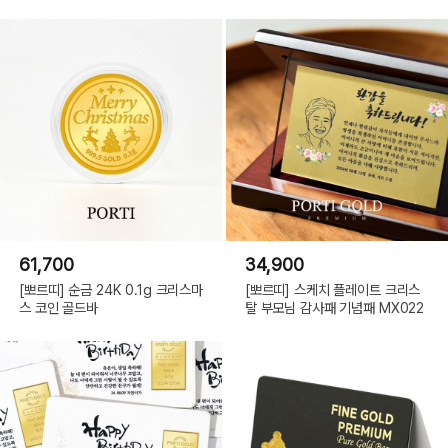
61,700
34,900
[뽀르띠] 순금 24K 0.1g 크리스마
[뽀르띠] 스케치 플레이트 크리스
스 코인 골드바
탈 부모님 감사패 기념패 MX022