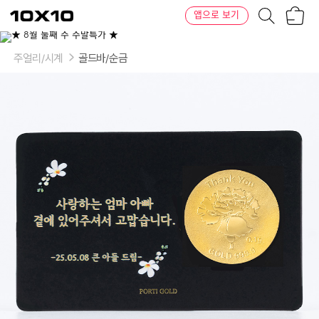
장
텐
앱으로 보기
바
바
구
이
이
니
텐
상
품
주얼리/시계
골드바/순금
의
옵
션
-
중
량:
0.1g,
0.2g
/
골
드
바
디
자
인:
카
네
이
션
코
인
골
드
바
1,
카
네
이
션
코
인