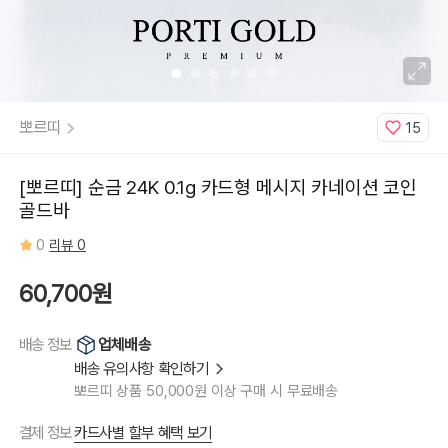
골
드
바
2
/
문
구
(배
송
메
뽀르띠
15
세
지
란
에
입
[뽀르띠] 순금 24K 0.1g 카드형 메시지 카네이션 코인
력):
전
골드바
하
고
싶
0
리뷰 0
은
말
(20
60,700원
자
이
내),
날
짜/
업체배송
배송 정보
주
는
배송 유의사항 확인하기
사
람
뽀르띠 상품 50,000원 이상 구매 시 무료배송
입
력
해
카드사별 할부 혜택 보기
주
결제 정보
세