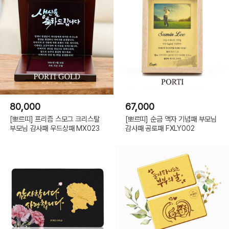
80,000
67,000
[뽀르띠] 프리즘 스모그 크리스탈
[뽀르띠] 순금 액자 기념패 부모님
부모님 감사패 우드상패 MX023
감사패 공로패 FXLY002