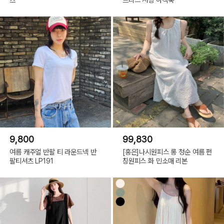
9,800
99,830
여름 캐주얼 반팔 티 라운드넥 반
[홍은]나시원피스 롱 청순 여름 펀
팔티셔츠 LP191
칭원피스 화 민소매 리본