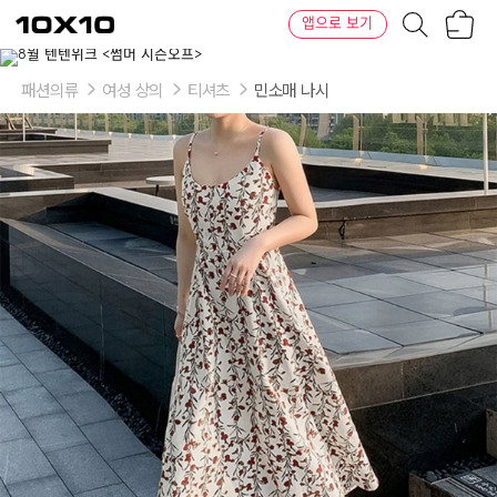
장
텐
앱으로 보기
바
바
구
이
이
니
텐
상
품
패션의류
여성 상의
티셔츠
민소매 나시
의
옵
션
-
옵
션
선
택:
ONE-
L,
ONE-
XL