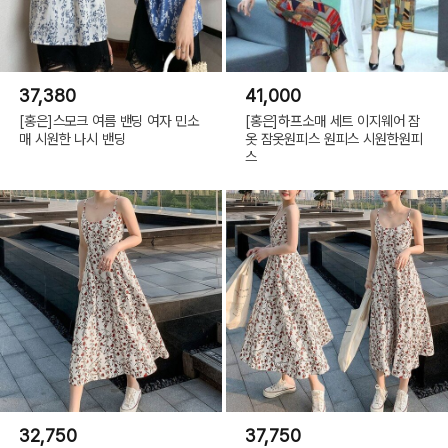
37,380
41,000
[홍은]스모크 여름 밴딩 여자 민소
[홍은]하프소매 세트 이지웨어 잠
매 시원한 나시 밴딩
옷 잠옷원피스 원피스 시원한원피
스
32,750
37,750