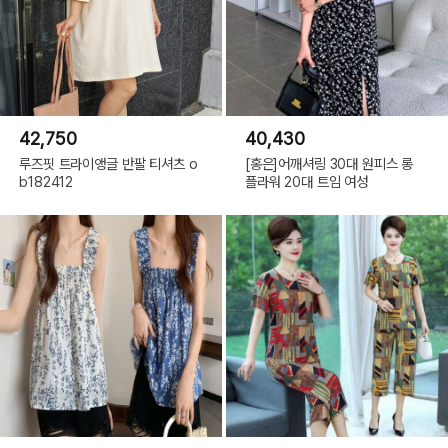
42,750
40,430
루즈핏 트라이앵글 반팔 티셔츠 o
[홍은]어깨셔링 30대 원피스 롱
b182412
플라워 20대 트임 여성