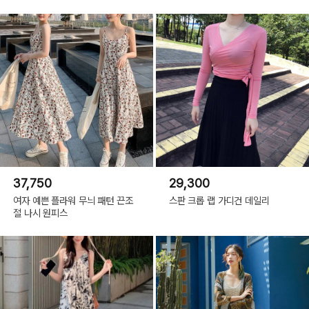
37,750
29,300
여자 예쁜 플라워 무늬 패턴 끈조
스판 크롭 랩 가디건 데일리
절 나시 원피스