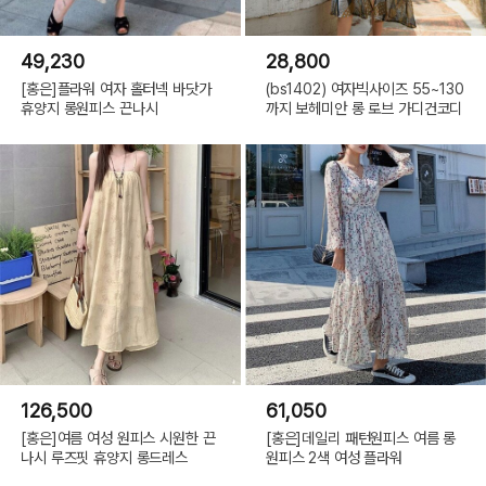
49,230
28,800
[홍은]플라워 여자 홀터넥 바닷가
(bs1402) 여자빅사이즈 55~130
휴양지 롱원피스 끈나시
까지 보헤미안 롱 로브 가디건코디
본 제품을 구매하시면 원활한 배송을 위해 꼭 필요한 고객님의 개인정보를 (성함 주소 전
화번호 등) 택배사 및 제 3업체에서 이용하는 것에 동의하시는 것으로 간주됩니다.
개인정보는 배송 외의 용도로는 절대 사용되지 않으니 안심하시기 바랍니다. 안전하게 배
송해 드리겠습니다.
* 전자상거래에 관련 상품정보 제공에 관한 고시 항목에 의거 본상
□ 상품의 거래정보
제품하자가 아닌 소비자의 단순변심, 착오구매에 따른 청약철회가 불가능한 경우
126,500
61,050
[홍은]여름 여성 원피스 시원한 끈
[홍은]데일리 패턴원피스 여름 롱
나시 루즈핏 휴양지 롱드레스
원피스 2색 여성 플라워