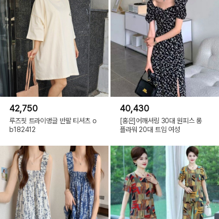
42,750
40,430
루즈핏 트라이앵글 반팔 티셔츠 o
[홍은]어깨셔링 30대 원피스 롱
b182412
플라워 20대 트임 여성