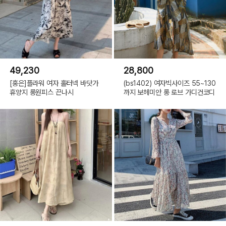
49,230
28,800
[홍은]플라워 여자 홀터넥 바닷가
(bs1402) 여자빅사이즈 55~130
휴양지 롱원피스 끈나시
까지 보헤미안 롱 로브 가디건코디