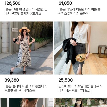
126,500
61,050
[홍은]여름 여성 원피스 시원한 끈
[홍은]데일리 패턴원피스 여름 롱
나시 루즈핏 휴양지 롱드레스
원피스 2색 여성 플라워
39,380
25,500
[홍은]플라워 나염 맥시 롱원피스
민소매 브이넥 꼬임 매듭 블라우스
루즈핏 끈나시 바캉스룩
나시 시폰 셔츠 무지 노멀