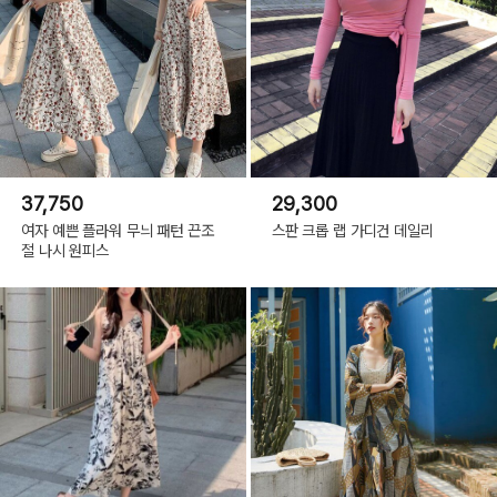
37,750
29,300
여자 예쁜 플라워 무늬 패턴 끈조
스판 크롭 랩 가디건 데일리
절 나시 원피스