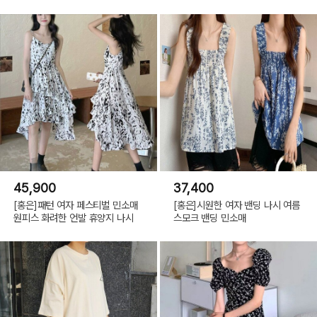
45,900
37,400
[홍은]패턴 여자 페스티벌 민소매
[홍은]시원한 여자 밴딩 나시 여름
원피스 화려한 언발 휴양지 나시
스모크 밴딩 민소매