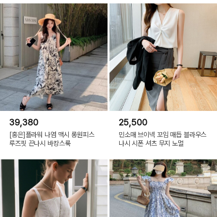
39,380
25,500
[홍은]플라워 나염 맥시 롱원피스
민소매 브이넥 꼬임 매듭 블라우스
루즈핏 끈나시 바캉스룩
나시 시폰 셔츠 무지 노멀