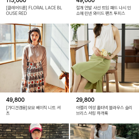
113,000
49,000
[클레어드룬] FLORAL LACE BL
절개 언발 사선 트임 패드 나시 민
OUSE RED
소매 린넨 와이드 팬츠 투피스
49,800
29,800
[가디건겸용]모모 베이직 니트 셔
아멜리 여성 홀터넥 블라우스 슬리
츠
브리스 셔링 하객룩