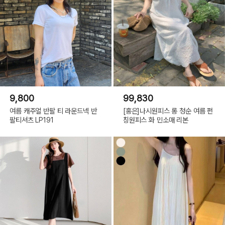
9,800
99,830
여름 캐주얼 반팔 티 라운드넥 반
[홍은]나시원피스 롱 청순 여름 펀
팔티셔츠 LP191
칭원피스 화 민소매 리본