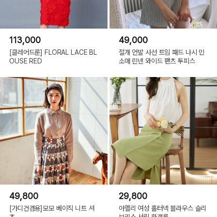
113,000
49,000
[클레어드룬] FLORAL LACE BL
절개 언발 사선 트임 패드 나시 민
OUSE RED
소매 린넨 와이드 팬츠 투피스
49,800
29,800
[가디건겸용]모모 베이직 니트 셔
아멜리 여성 홀터넥 블라우스 슬리
츠
브리스 셔링 하객룩