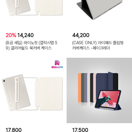
20%
14,240
44,200
(B급 세일) 라이노핏 (갤럭시탭 S
(CASE ONLY) 아이패드 플립형
9) 클리어쉴드 북커버 케이스
커버케이스 -페이크레더
17,800
17,500