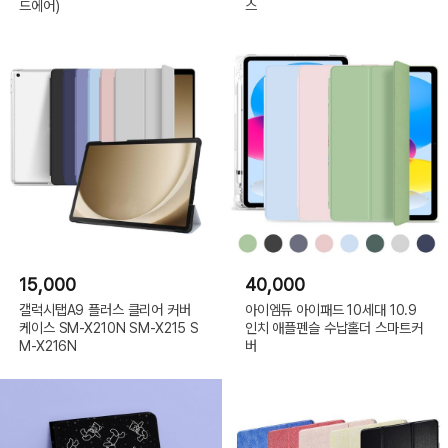
드에어)
스
15,000
40,000
갤럭시탭A9 플러스 클리어 커버
아이엠듀 아이패드 10세대 10.9
케이스 SM-X210N SM-X215 S
인치 애플펜슬 수납홀더 스마트커
M-X216N
버