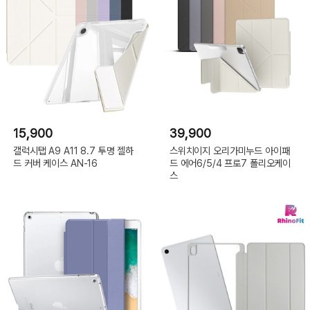
15,900
39,900
갤럭시탭 A9 A11 8.7 투명 젤하
스위치이지 오리가미누드 아이패
드 커버 케이스 AN-16
드 에어6/5/4 프로7 폴리오케이
스