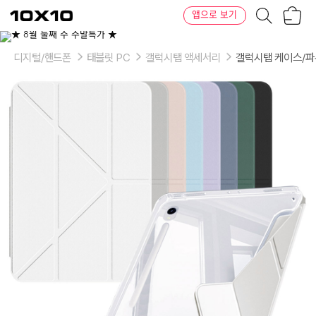
장
텐
앱으로 보기
바
바
구
이
이
니
텐
상
품
디지털/핸드폰
태블릿 PC
갤럭시탭 액세서리
갤럭시탭 케이스/
의
옵
션
-
색
상:
크
림,
핑
크,
그
레
이,
스
카
이,
라
벤
더,
인
디
블
루,
카
키,
블
랙