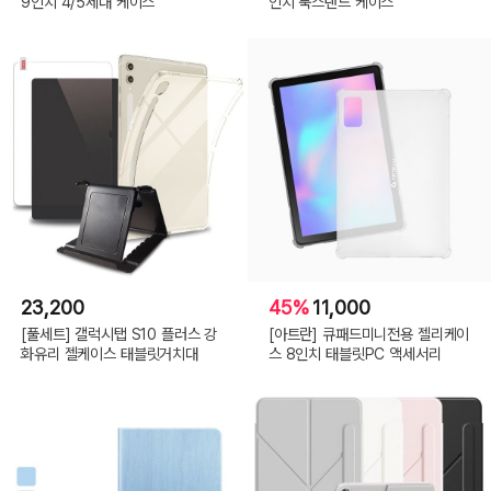
9인치 4/5세대 케이스
인치 북스탠드 케이스
23,200
45%
11,000
[풀세트] 갤럭시탭 S10 플러스 강
[아트란] 큐패드미니전용 젤리케이
화유리 젤케이스 태블릿거치대
스 8인치 태블릿PC 액세서리