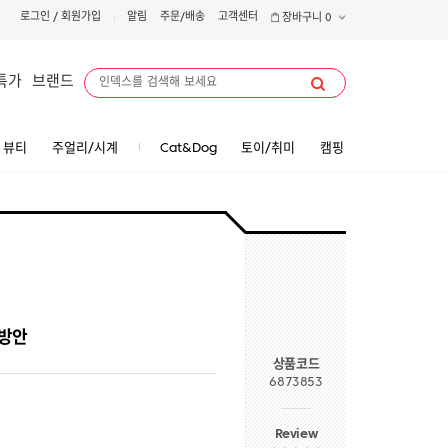
로그인
/
회원가입
알림
주문/배송
고객센터
장바구니
0
특가
브랜드
뷰티
주얼리/시계
Cat&Dog
토이/취미
캠핑
 방안
상품코드
6873853
Review