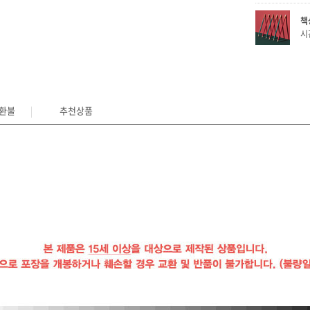
책
시
/환불
추천상품