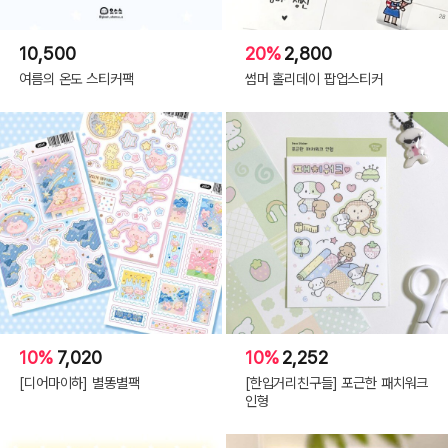
10,500
20%
2,800
여름의 온도 스티커팩
썸머 홀리데이 팝업스티커
10%
7,020
10%
2,252
[디어마이하] 별똥별팩
[한입거리친구들] 포근한 패치워크
인형