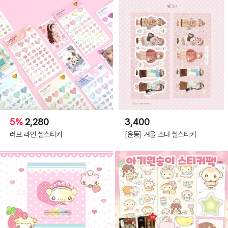
5%
2,280
3,400
러브 라인 씰스티커
[윤동] 겨울 소녀 씰스티커