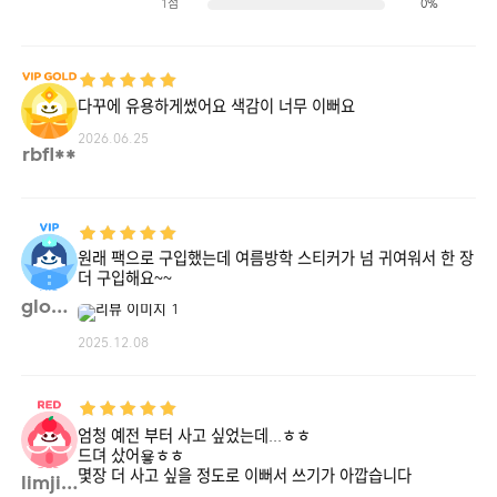
1점
0%
다꾸에 유용하게썼어요 색감이 너무 이뻐요
2026.06.25
rbfl**
원래 팩으로 구입했는데 여름방학 스티커가 넘 귀여워서 한 장
더 구입해요~~
globa**
2025.12.08
엄청 예전 부터 사고 싶었는데...ㅎㅎ
드뎌 샀어욯ㅎㅎ
몇장 더 사고 싶을 정도로 이뻐서 쓰기가 아깝습니다
limji**