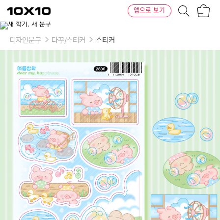
장
텐
앱으로 보기
바
바
구
이
니
텐
디자인문구
다꾸/스티커
스티커