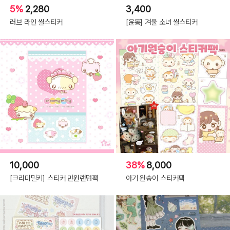
5%
2,280
3,400
러브 라인 씰스티커
[윤동] 겨울 소녀 씰스티커
10,000
38%
8,000
[크리미밀키] 스티커 만원랜덤팩
아기 원숭이 스티커팩