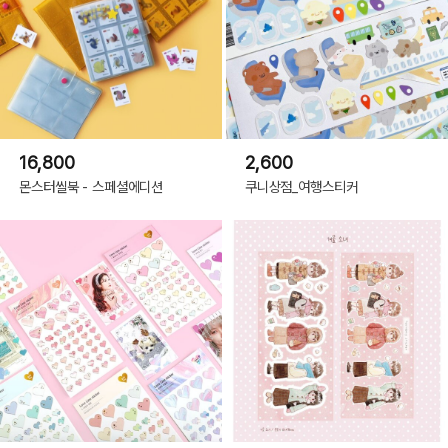
16,800
2,600
몬스터씰북 - 스페셜에디션
쿠니상점_여행스티커