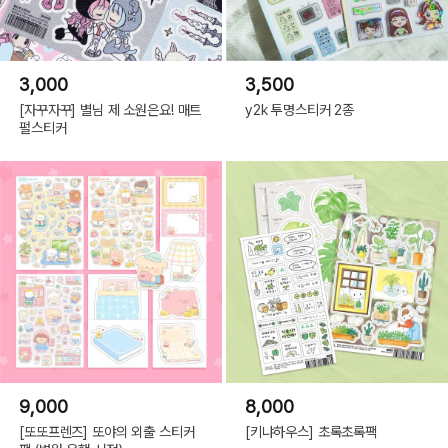
3,000
3,500
[자꾸자꾸] 별님 제 소원은요! 매트
y2k 투명스티커 2종
펄스티커
9,000
8,000
[또또프렌즈] 또야의 외출 스티커
[키냐하우스] 초록초록팩