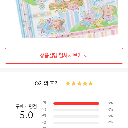
상품설명 펼쳐서 보기
6
개의 후기
5점
100%
구매자 평점
4점
0%
5.0
3점
0%
2점
0%