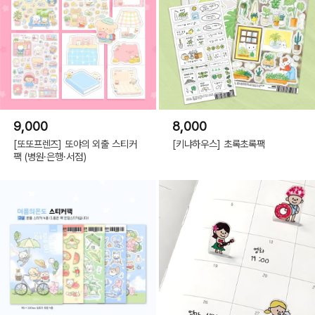
9,000
8,000
[또또프렌즈] 또야의 외출 스티커
[키냐하우스] 초록초록팩
팩 (병원·은행·서점)