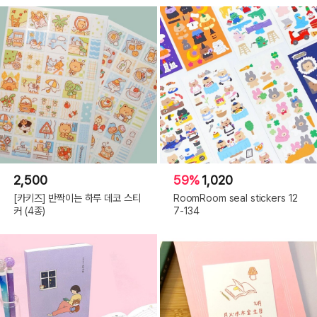
2,500
59%
1,020
[카키즈] 반짝이는 하루 데코 스티
RoomRoom seal stickers 12
커 (4종)
7-134