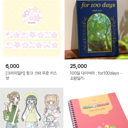
6,000
25,000
[크리미밀키] 핑크 스타 무광 키스
100일 다이어리 : for100days -
컷
소원일기-