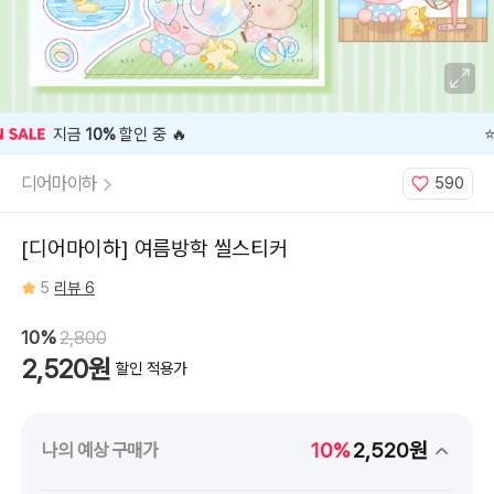
⭐️ 고객 평점
5
인기 상품 ⭐️
디어마이하
590
[디어마이하] 여름방학 씰스티커
5
리뷰 6
10%
2,800
2,520원
할인 적용가
10%
2,520원
나의 예상 구매가