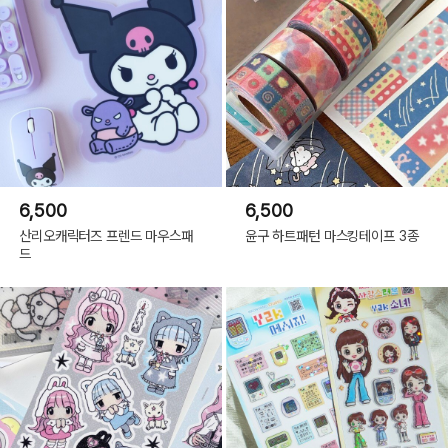
6,500
6,500
산리오캐릭터즈 프렌드 마우스패
윤구 하트패턴 마스킹테이프 3종
드