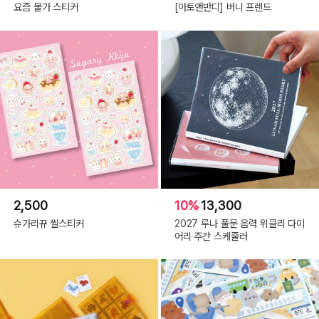
요즘 물가 스티커
[아토앤반디] 버니 프렌드
2,500
10%
13,300
슈가리뀨 씰스티커
2027 루나 풀문 음력 위클리 다이
어리 주간 스케줄러