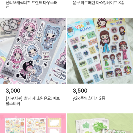
산리오캐릭터즈 프렌드 마우스패
윤구 하트패턴 마스킹테이프 3종
드
3,000
3,500
[자꾸자꾸] 별님 제 소원은요! 매트
y2k 투명스티커 2종
펄스티커