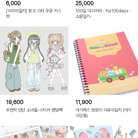
6,000
25,000
[크리미밀키] 핑크 스타 무광 키스
100일 다이어리 : for100days -
컷
소원일기-
19,600
11,900
우연히 만난 소녀들-스티커 랜덤팩
아기버스 씽씽이 이유식일지 (아기
식단표)