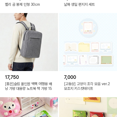
벨리 곰 봉제 인형 30cm
날짜 생일 편지지 세트
17,750
7,000
[홍은]슬림 올인원 백팩 여행용 배
[고동상] 고양이 조각 모음 ver.2
낭 가방 대용량 노트북 책 가방 15
모조지 키스컷테이프