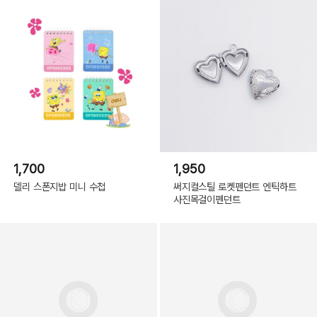
1,700
1,950
델리 스폰지밥 미니 수첩
써지컬스틸 로켓펜던트 엔틱하트
사진목걸이펜던트