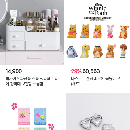
14,900
29%
60,563
빅사이즈 화장품 소품 정리함 트레
마스코트 랜덤 피규어 곰돌이 푸
이 정리대 보관함 수납함
(세트)