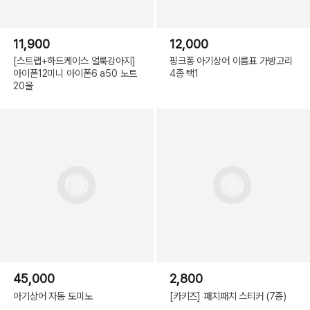
11,900
12,000
[스트랩+하드케이스 얼룩강아지]
핑크퐁 아기상어 이름표 가방고리
아이폰12미니 아이폰6 a50 노트
4종 택1
20울
45,000
2,800
아기상어 자동 도미노
[카키즈] 패치패치 스티커 (7종)