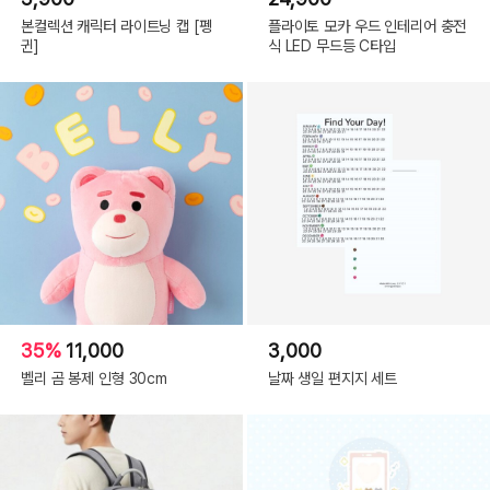
본컬렉션 캐릭터 라이트닝 캡 [펭
플라이토 모카 우드 인테리어 충전
귄]
식 LED 무드등 C타입
35%
11,000
3,000
벨리 곰 봉제 인형 30cm
날짜 생일 편지지 세트