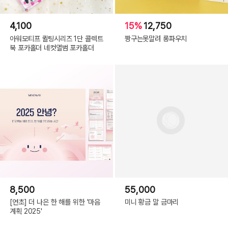
4,100
15%
12,750
아워모티프 퀼팅시리즈 1단 콜렉트
짱구는못말려 롱파우치
북 포카홀더 네컷앨범 포카홀더
8,500
55,000
[연초] 더 나은 한 해를 위한 '마음
미니 황금 말 금마리
계획 2025'