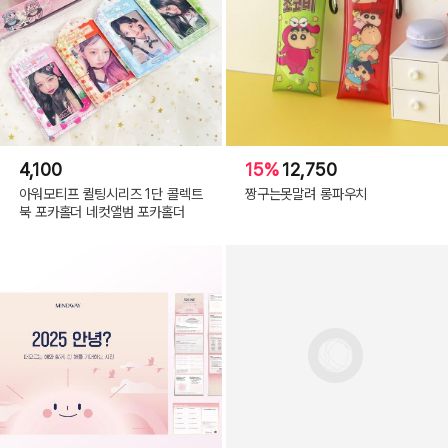
4,100
15%
12,750
아워모티프 퀼팅시리즈 1단 콜렉트
짱구는못말려 롱파우치
북 포카홀더 네컷앨범 포카홀더