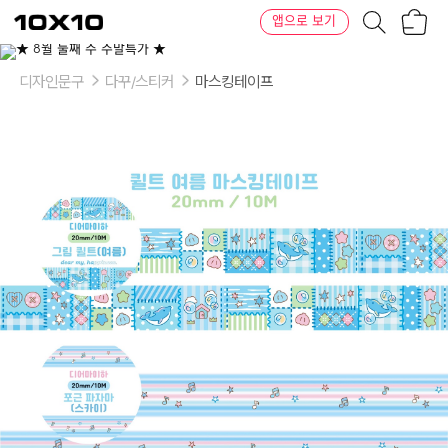
장
텐
앱으로 보기
바
바
구
이
이
니
텐
상
품
디자인문구
다꾸/스티커
마스킹테이프
의
옵
션
-
디
자
인:
그
림
퀼
트
(여
름),
포
근
파
자
마
(스
카
이)