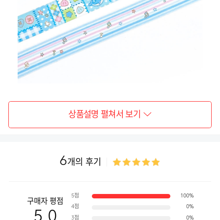
상품설명 펼쳐서 보기
6
개의 후기
5점
100%
구매자 평점
4점
0%
5.0
3점
0%