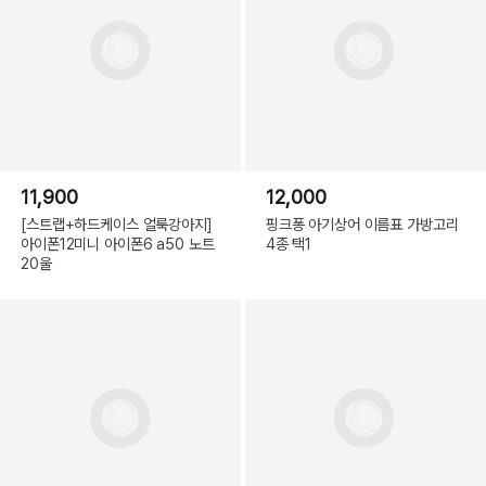
11,900
12,000
[스트랩+하드케이스 얼룩강아지]
핑크퐁 아기상어 이름표 가방고리
아이폰12미니 아이폰6 a50 노트
4종 택1
20울