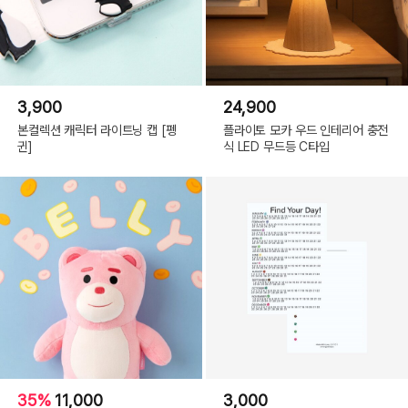
3,900
24,900
본컬렉션 캐릭터 라이트닝 캡 [펭
플라이토 모카 우드 인테리어 충전
귄]
식 LED 무드등 C타입
35%
11,000
3,000