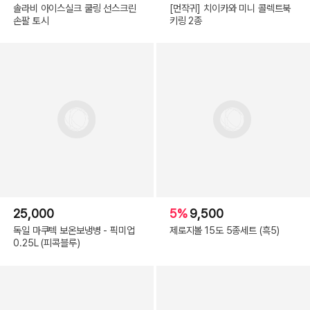
솔라비 아이스실크 쿨링 선스크린
[먼작귀] 치이카와 미니 콜렉트북
손팔 토시
키링 2종
25,000
5%
9,500
독일 마쿠텍 보온보냉병 - 픽미업
제로지볼 15도 5종세트 (흑5)
0.25L (피콕블루)