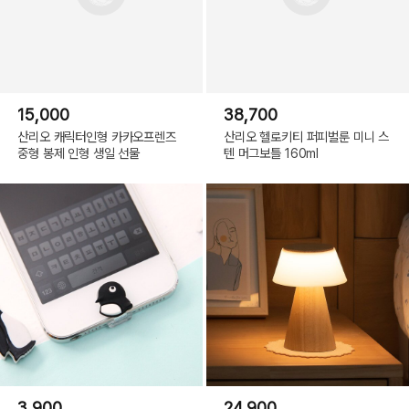
15,000
38,700
산리오 캐릭터인형 카카오프렌즈
산리오 헬로키티 퍼피벌룬 미니 스
중형 봉제 인형 생일 선물
텐 머그보틀 160ml
3,900
24,900