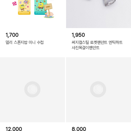
1,700
1,950
델리 스폰지밥 미니 수첩
써지컬스틸 로켓펜던트 엔틱하트
사진목걸이펜던트
12,000
8,000