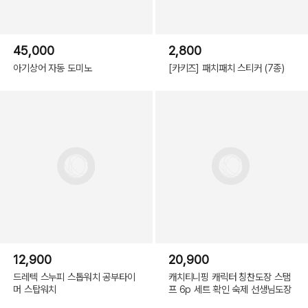
45,000
2,800
아기상어 자동 도미노
[카키즈] 패치패치 스티커 (7종)
12,900
20,900
드레텍 스누피 스톱워치 공부타이
캐치티니핑 캐릭터 칭찬도장 스탬
머 스탑워치
프 6p 세트 확인 숙제 선생님도장