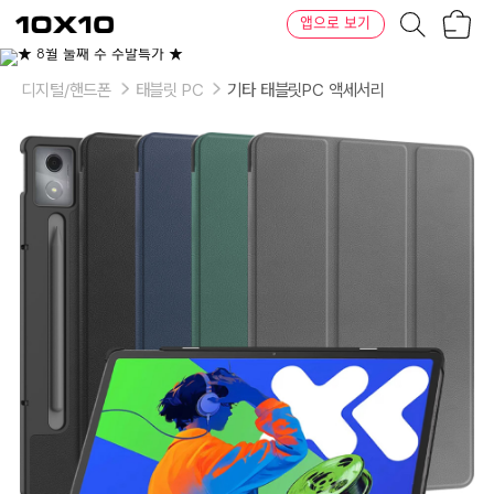
장
텐
앱으로 보기
바
바
구
이
이
니
텐
상
품
디지털/핸드폰
태블릿 PC
기타 태블릿PC 액세서리
의
옵
션
-
색
상:
그
레
이,
카
키,
네
이
비,
블
랙