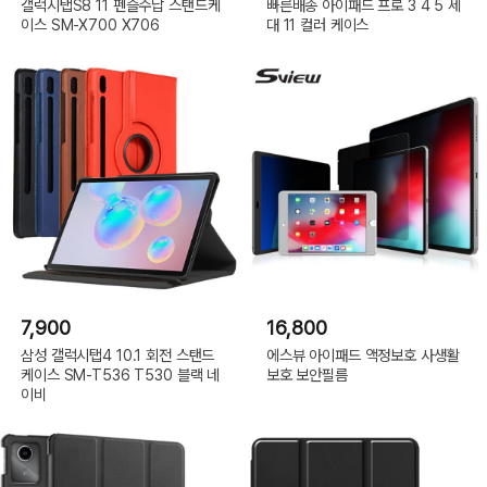
갤럭시탭S8 11 펜슬수납 스탠드케
빠른배송 아이패드 프로 3 4 5 세
이스 SM-X700 X706
대 11 컬러 케이스
7,900
16,800
삼성 갤럭시탭4 10.1 회전 스탠드
에스뷰 아이패드 액정보호 사생활
케이스 SM-T536 T530 블랙 네
보호 보안필름
이비