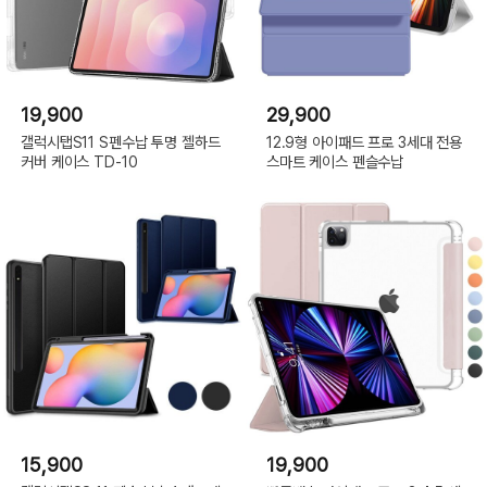
19,900
29,900
갤럭시탭S11 S펜수납 투명 젤하드
12.9형 아이패드 프로 3세대 전용
커버 케이스 TD-10
스마트 케이스 펜슬수납
15,900
19,900