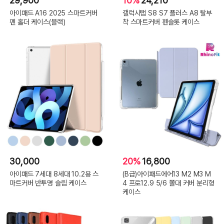
29,900
10%
24,210
아이패드 A16 2025 스마트커버
갤럭시탭 S8 S7 플러스 A8 탈부
펜 홀더 케이스(블랙)
착 스마트커버 펜슬롯 케이스
30,000
20%
16,800
아이패드 7세대 8세대 10.2용 스
(B급)아이패드에어13 M2 M3 M
마트커버 반투명 슬림 케이스
4 프로12.9 5/6 쫄대 커버 분리형
케이스