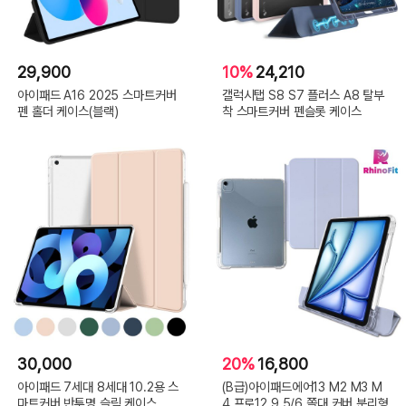
29,900
10%
24,210
아이패드 A16 2025 스마트커버
갤럭시탭 S8 S7 플러스 A8 탈부
펜 홀더 케이스(블랙)
착 스마트커버 펜슬롯 케이스
30,000
20%
16,800
아이패드 7세대 8세대 10.2용 스
(B급)아이패드에어13 M2 M3 M
마트커버 반투명 슬림 케이스
4 프로12.9 5/6 쫄대 커버 분리형