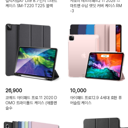
갤럭시탭A7 Lite 8.7인치 스마트
샤오미 레드미패드2 11 2025 스
케이스 SM-T220 T225 블랙
마트펜 수납 렛잇 커버 케이스 RM
-3
26,900
10,000
코쿼드 아이패드 프로 11 2020 D
아이패드 프로12.9 4세대 호환 퓨
OMO 트라이폴드 케이스 (애플펜
어슬림 케이스
슬수