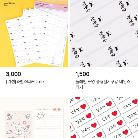
3,000
1,500
[기성]라벨스티커Date
플레인 투명 중형필기구용 네임스
티커