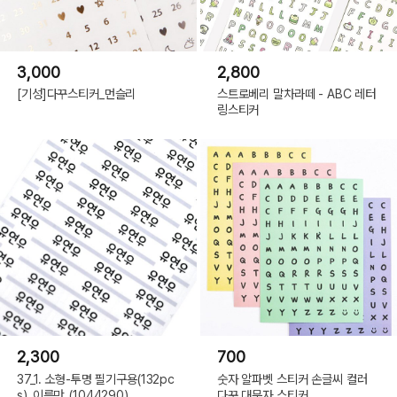
3,000
2,800
[기성]다꾸스티커_먼슬리
스트로베리 말차라떼 - ABC 레터
링스티커
2,300
700
37_1. 소형-투명 필기구용(132pc
숫자 알파벳 스티커 손글씨 컬러
s)_이름만_(1044290)
다꾸 대문자 스티커