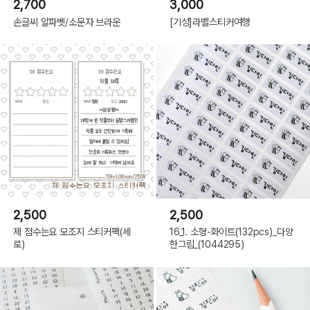
2,700
3,000
손글씨 알파벳/소문자 브라운
[기성]라벨스티커여행
2,500
2,500
제 점수는요 모조지 스티커팩(세
16_1. 소형-화이트(132pcs)_다양
로)
한그림_(1044295)