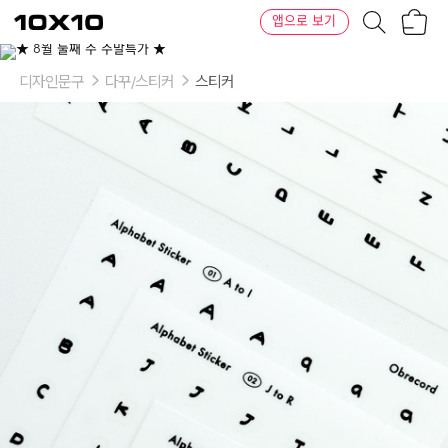
장
텐
앱으로 보기
바
바
구
이
니
텐
디자인문구
다꾸/스티커
스티커