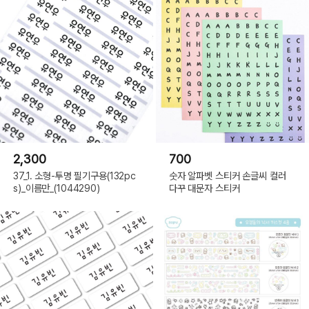
2,300
700
37_1. 소형-투명 필기구용(132pc
숫자 알파벳 스티커 손글씨 컬러
s)_이름만_(1044290)
다꾸 대문자 스티커