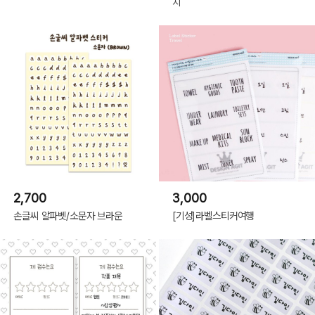
치
2,700
3,000
손글씨 알파벳/소문자 브라운
[기성]라벨스티커여행