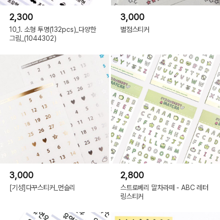
2,300
3,000
10_1. 소형 투명(132pcs)_다양한
별점스티커
그림_(1044302)
3,000
2,800
[기성]다꾸스티커_먼슬리
스트로베리 말차라떼 - ABC 레터
링스티커