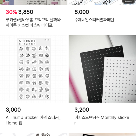
30%
3,850
6,000
루카랩x졍바우홈 끄적끄적 날짜와
수제네임스티커별과패턴
아이콘 키스컷 마스킹 테이프
3,000
3,200
A Thumb Sticker 어썸 스티커_
어피스오브띵즈 Monthly sticke
Home 집
r