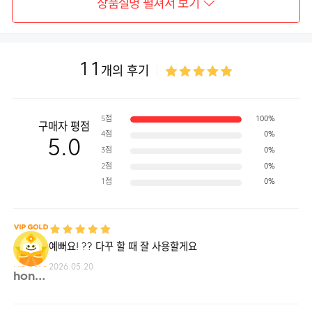
상품설명 펼쳐서 보기
11
개의 후기
5점
100%
구매자 평점
4점
0%
5.0
3점
0%
2점
0%
1점
0%
예뻐요! ?? 다꾸 할 때 잘 사용할게요
2026.05.20
hongs**