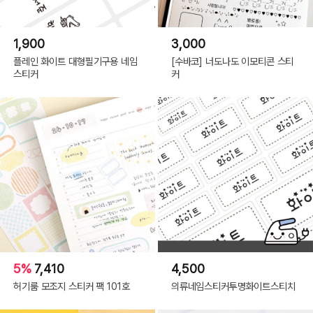
1,900
3,000
플레인 화이트 대형필기구용 네임
[수바코] 너도나도 이모티콘 스티
스티커
커
5%
7,410
4,500
허기룸 모조지 스티커 팩 101호
의류네임스티커투명화이트스티치