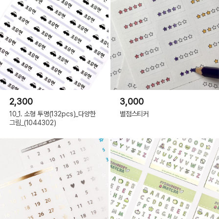
2,300
3,000
10_1. 소형 투명(132pcs)_다양한
별점스티커
그림_(1044302)