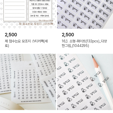
2,500
2,500
제 점수는요 모조지 스티커팩(세
16_1. 소형-화이트(132pcs)_다양
로)
한그림_(1044295)