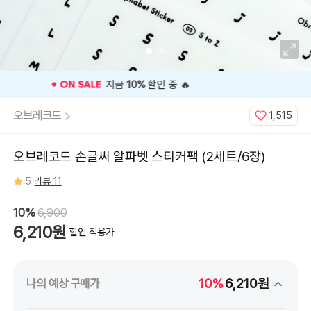
⭐️ 고객 평점
5
인기 상품 ⭐️
오브레코드
1,515
오브레코드 손글씨 알파벳 스티커팩 (2세트/6장)
5
리뷰 11
10%
6,900
6,210원
할인 적용가
10%
6,210원
나의 예상 구매가