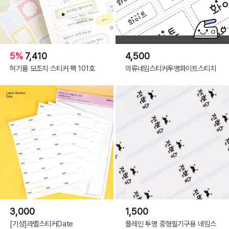
5%
7,410
4,500
허기룸 모조지 스티커 팩 101호
의류네임스티커투명화이트스티치
3,000
1,500
[기성]라벨스티커Date
플레인 투명 중형필기구용 네임스