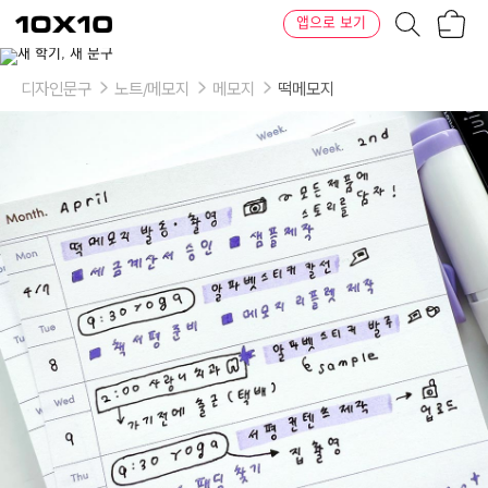
장
텐
앱으로 보기
바
바
구
이
이
니
텐
상
품
디자인문구
노트/메모지
메모지
떡메모지
의
옵
션
-
옵
션:
Daily
Task
Planner,
Weekly
Planner,
Monthly
Organizer