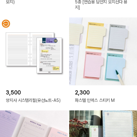
모지)
5종 [연습용 답안지 오지선다 용
지]
3,500
2,300
양지사 시스템리필(유선노트-A5)
파스텔 인덱스 스티키 M