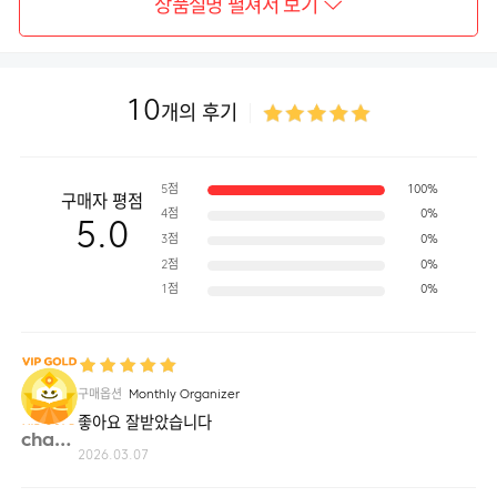
상품설명 펼쳐서 보기
10
개의 후기
5점
100%
구매자 평점
4점
0%
5.0
3점
0%
2점
0%
1점
0%
구매옵션
Monthly Organizer
좋아요 잘받았습니다
chael**
2026.03.07