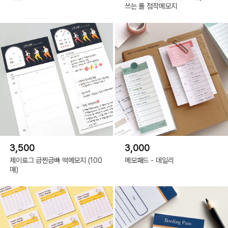
쓰는 롤 점착메모지
3,500
3,000
제이로그 급찐급빠 떡메모지 (100
메모패드 - 데일리
매)