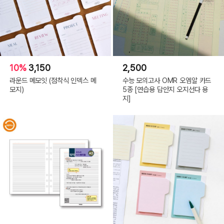
10%
3,150
2,500
라운드 메모잇 (점착식 인덱스 메
수능 모의고사 OMR 오엠알 카드
모지)
5종 [연습용 답안지 오지선다 용
지]