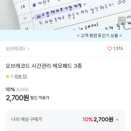
⭐️ 고객 평점
5
인기 상품 ⭐️
오브레코드
1,515
오브레코드 시간관리 메모패드 3종
5
리뷰 10
10%
3,000
2,700원
할인 적용가
10%
2,700원
나의 예상 구매가