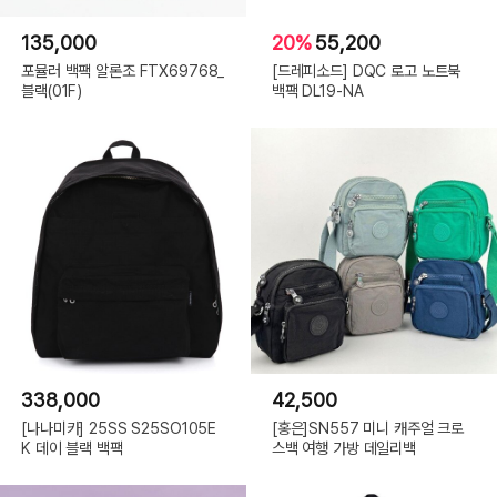
135,000
20%
55,200
포뮬러 백팩 알론조 FTX69768_
[드레피소드] DQC 로고 노트북
블랙(01F)
백팩 DL19-NA
338,000
42,500
[나나미카] 25SS S25SO105E
[홍은]SN557 미니 캐주얼 크로
K 데이 블랙 백팩
스백 여행 가방 데일리백