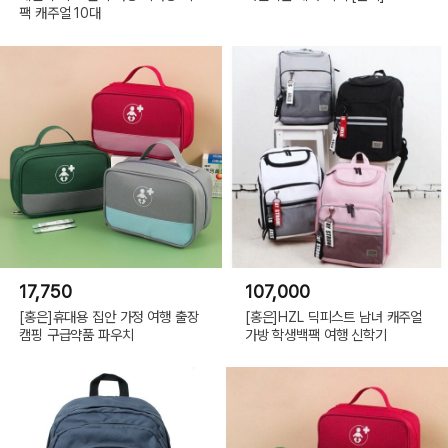
팩 캐주얼 10대
17,750
107,000
[홍은]휴대용 집안 가정 여행 출장
[홍은]HZL 딕피스트 남녀 캐주얼
캠핑 구급약품 파우치
가방 학생백팩 여행 신학기