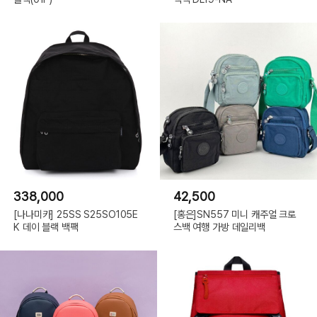
338,000
42,500
[나나미카] 25SS S25SO105E
[홍은]SN557 미니 캐주얼 크로
K 데이 블랙 백팩
스백 여행 가방 데일리백