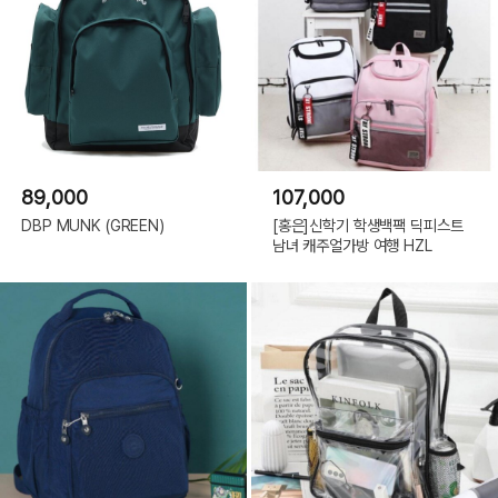
89,000
107,000
DBP MUNK (GREEN)
[홍은]신학기 학생백팩 딕피스트
남녀 캐주얼가방 여행 HZL