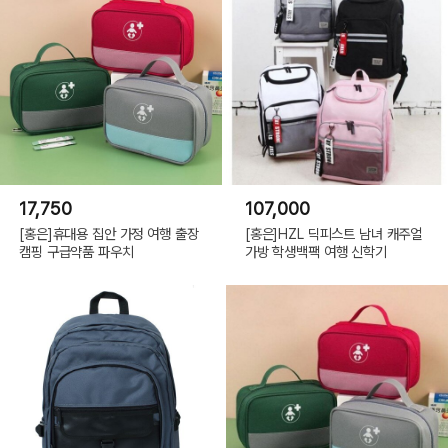
17,750
107,000
[홍은]휴대용 집안 가정 여행 출장
[홍은]HZL 딕피스트 남녀 캐주얼
캠핑 구급약품 파우치
가방 학생백팩 여행 신학기