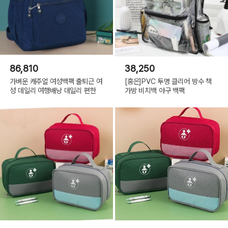
86,810
38,250
가벼운 캐주얼 여성백팩 출퇴근 여
[홍은]PVC 투명 클리어 방수 책
성 데일리 여행배낭 데일리 편한
가방 비치백 야구 백팩