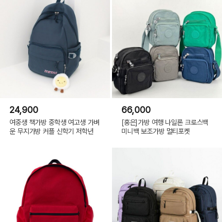
24,900
66,000
여중생 책가방 중학생 여고생 가벼
[홍은]가방 여행 나일론 크로스백
운 무지가방 커플 신학기 저학년
미니백 보조가방 멀티포켓