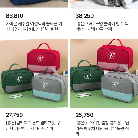
86,810
38,250
가벼운 캐주얼 여성백팩 출퇴근 여
[홍은]PVC 투명 클리어 방수 책
성 데일리 여행배낭 데일리 편한
가방 비치백 야구 백팩
27,750
25,750
[홍은]컴팩트 다용도 멀티포켓 구
[홍은]해외여행 출장 휴대용 구급
급함 파우치 대형 1P 수납 백
약품 파우치 대형 응급약 보관 정
리