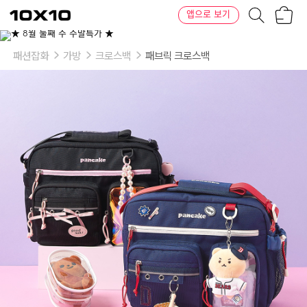
장
텐
앱으로 보기
바
바
구
이
이
니
텐
상
품
패션잡화
가방
크로스백
패브릭 크로스백
의
옵
션
-
색
상
1:
블
랙
로
즈,
크
림
오
로
라,
네
이
비
/
색
상
2:
블
랙
로
즈,
크
림
오
로