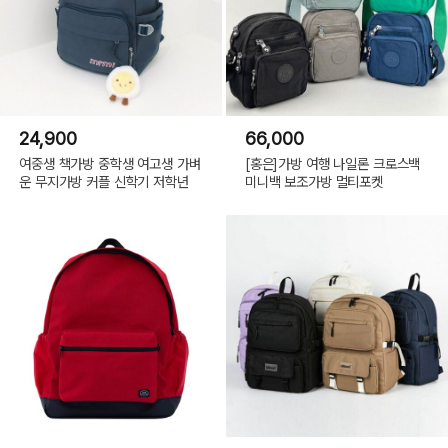
24,900
66,000
여중생 책가방 중학생 여고생 가벼
[홍은]가방 여행 나일론 크로스백
운 무지가방 커플 신학기 저학년
미니백 보조가방 멀티포켓