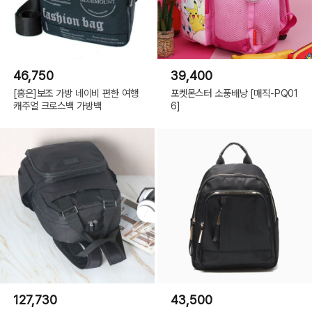
46,750
39,400
[홍은]보조 가방 네이비 편한 여행
포켓몬스터 소풍배낭 [매직-PQ01
캐주얼 크로스백 가방백
6]
127,730
43,500