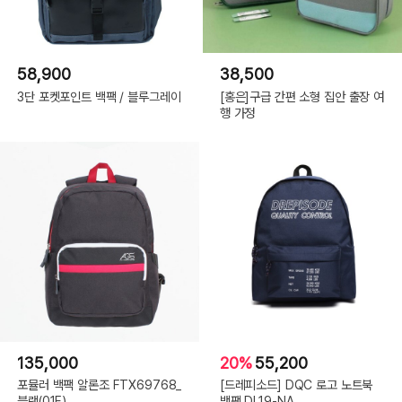
58,900
38,500
3단 포켓포인트 백팩 / 블루그레이
[홍은]구급 간편 소형 집안 출장 여
행 가정
135,000
20%
55,200
포뮬러 백팩 알론조 FTX69768_
[드레피소드] DQC 로고 노트북
블랙(01F)
백팩 DL19-NA