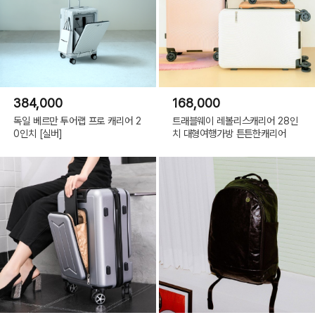
384,000
168,000
독일 베르만 투어랩 프로 캐리어 2
트래블웨이 레볼리스캐리어 28인
0인치 [실버]
치 대형여행가방 튼튼한캐리어