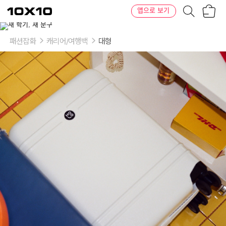
장
텐
앱으로 보기
바
바
구
이
이
니
텐
상
품
패션잡화
캐리어/여행백
대형
의
옵
션
-
컬
러:
우
유
니
화
이
트,
힐
리
어
핑
크,
잉
카
블
루