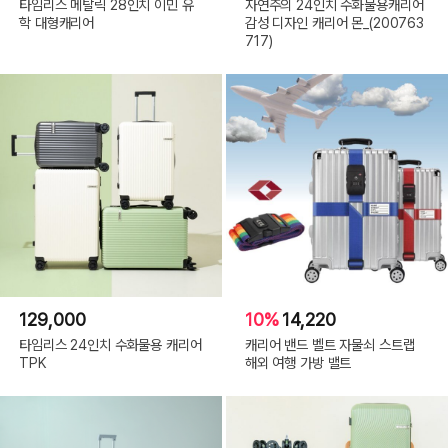
타임리스 메탈릭 28인치 이민 유
자연주의 24인치 수화물용캐리어
학 대형캐리어
감성 디자인 캐리어 몬_(200763
717)
129,000
10%
14,220
타임리스 24인치 수화물용 캐리어
캐리어 밴드 벨트 자물쇠 스트랩
TPK
해외 여행 가방 밸트