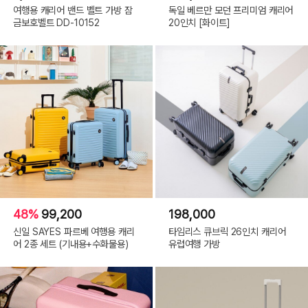
여행용 캐리어 밴드 벨트 가방 잠
독일 베르만 모던 프리미엄 캐리어
금보호벨트 DD-10152
20인치 [화이트]
48%
99,200
198,000
신일 SAYES 파르베 여행용 캐리
타임리스 큐브릭 26인치 캐리어
어 2종 세트 (기내용+수화물용)
유럽여행 가방