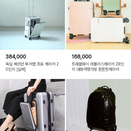
384,000
168,000
독일 베르만 투어랩 프로 캐리어 2
트래블웨이 레볼리스캐리어 28인
0인치 [실버]
치 대형여행가방 튼튼한캐리어