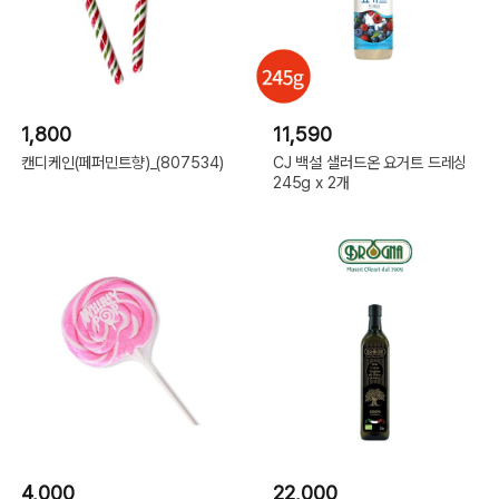
1,800
11,590
캔디케인(페퍼민트향)_(807534)
CJ 백설 샐러드온 요거트 드레싱
245g x 2개
4,000
22,000