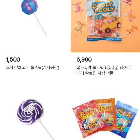
1,500
6,900
오리지널 고메 롤리팝(솜사탕향)
굴리굴리 롤리팝 (400g) 화이트
데이 할로윈 사탕 선물