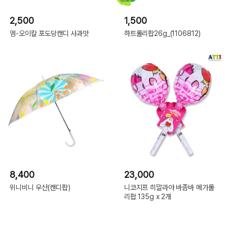
2,500
1,500
엠-오이칼 포도당캔디 사과맛
하트롤리팝26g_(1106812)
8,400
23,000
위니비니 우산(캔디팝)
니코지프 히말라야 바좀바 메가롤
리팝 135g x 2개