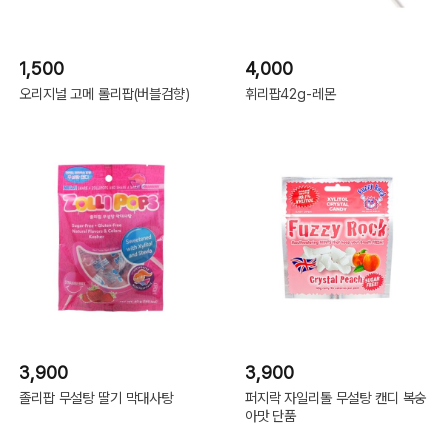
1,500
4,000
오리지널 고메 롤리팝(버블검향)
휘리팝42g-레몬
3,900
3,900
졸리팝 무설탕 딸기 막대사탕
퍼지락 자일리톨 무설탕 캔디 복숭
아맛 단품