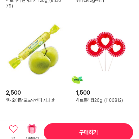
아로니아 현미과자 120g_(9430
휘리팝42g-체리
79)
2,500
1,500
엠-오이칼 포도당캔디 사과맛
하트롤리팝26g_(1106812)
구매하기
13
선물하기