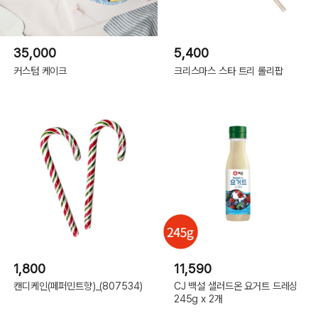
35,000
5,400
커스텀 케이크
크리스마스 스타 트리 롤리팝
1,800
11,590
캔디케인(페퍼민트향)_(807534)
CJ 백설 샐러드온 요거트 드레싱
245g x 2개