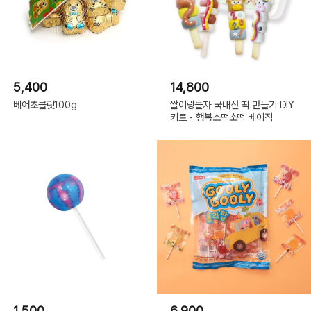
5,400
14,800
베어초콜릿100g
쌀이랑놀자 국내산 떡 만들기 DIY
키트 - 행복소떡소떡 베이직
1,500
6,900