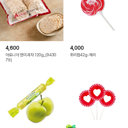
4,600
4,000
아로니아 현미과자 120g_(9430
휘리팝42g-체리
79)