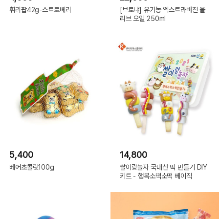
휘리팝42g-스트로베리
[브로냐] 유기농 엑스트라버진 올
리브 오일 250ml
5,400
14,800
베어초콜릿100g
쌀이랑놀자 국내산 떡 만들기 DIY
키트 - 행복소떡소떡 베이직