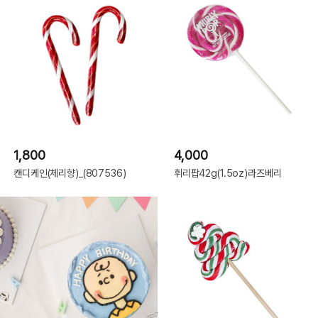
1,800
4,000
캔디케인(체리향)_(807536)
휘리팝42g(1.5oz)라즈베리