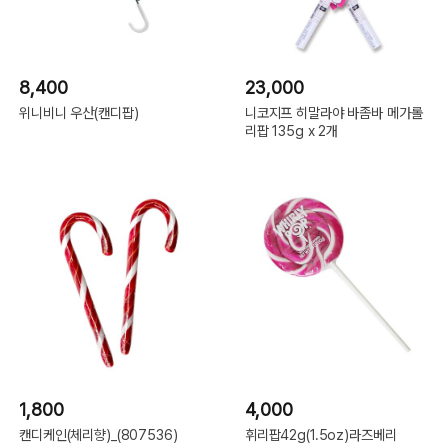
8,400
23,000
위니비니 우산(캔디팝)
니코지프 히말라야 바좀바 메가롤
리팝 135g x 2개
1,800
4,000
캔디케인(체리향)_(807536)
휘리팝42g(1.5oz)라즈베리