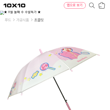
장
텐
앱으로 보기
바
바
구
이
니
텐
푸드
가공식품
초콜릿