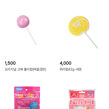
1,500
4,000
오리지널 고메 롤리팝(버블검향)
휘리팝42g-레몬