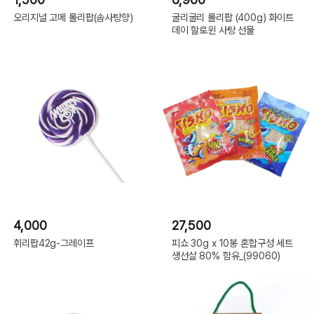
오리지널 고메 롤리팝(솜사탕향)
굴리굴리 롤리팝 (400g) 화이트
데이 할로윈 사탕 선물
4,000
27,500
휘리팝42g-그레이프
피쇼 30g x 10봉 혼합구성 세트
생선살 80% 함유_(99060)