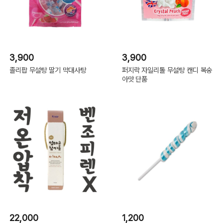
3,900
3,900
졸리팝 무설탕 딸기 막대사탕
퍼지락 자일리톨 무설탕 캔디 복숭
아맛 단품
22,000
1,200