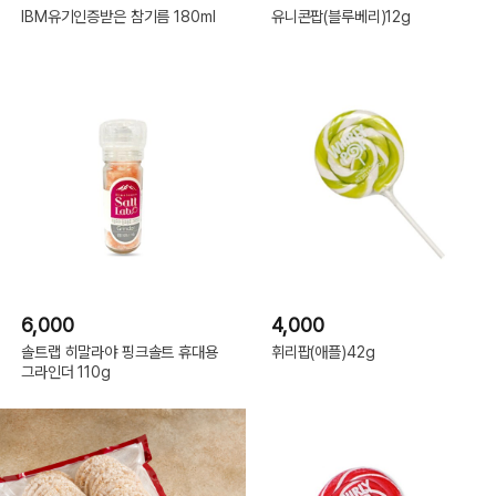
IBM유기인증받은 참기름 180ml
유니콘팝(블루베리)12g
6,000
4,000
솔트랩 히말라야 핑크솔트 휴대용
휘리팝(애플)42g
그라인더 110g