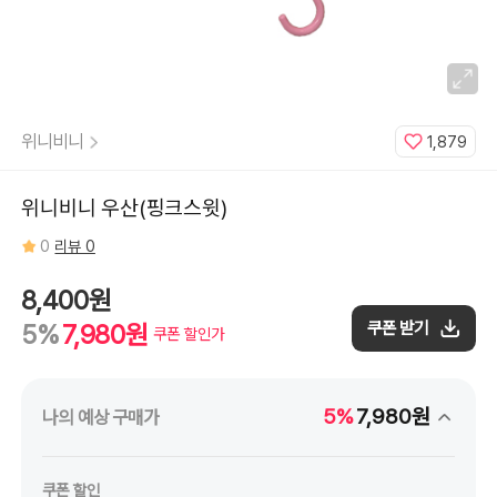
위니비니
1,879
위니비니 우산(핑크스윗)
0
리뷰 0
8,400원
쿠폰 받기
5%
7,980원
쿠폰 할인가
5%
7,980원
나의 예상 구매가
쿠폰 할인