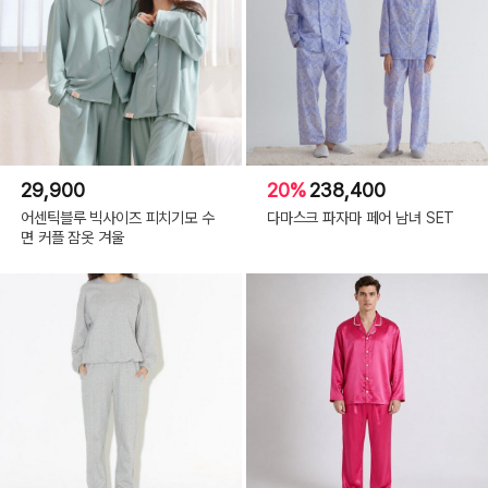
29,900
20%
238,400
어센틱블루 빅사이즈 피치기모 수
다마스크 파자마 페어 남녀 SET
면 커플 잠옷 겨울