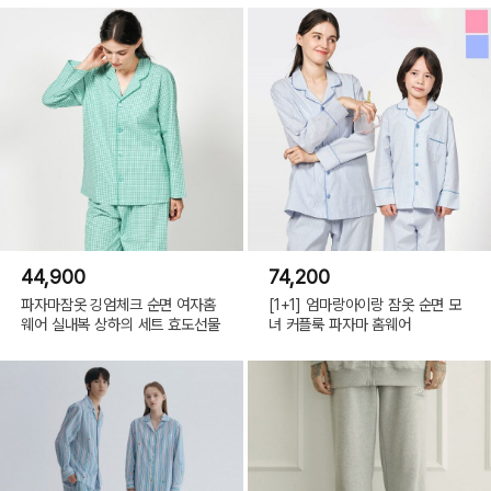
44,900
74,200
파자마잠옷 깅엄체크 순면 여자홈
[1+1] 엄마랑아이랑 잠옷 순면 모
웨어 실내복 상하의 세트 효도선물
녀 커플룩 파자마 홈웨어