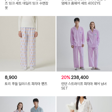
즈 밍크 세트 데일리 밍크 수면잠
엄체크 홈웨어 세트 4002YE
옷
8,900
20%
238,400
토리 푸들 일러스트 파자마 팬츠
런던 스트라이프 파자마 페어 남녀
SET