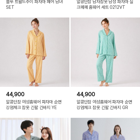
블루 트왈드주이 파자마 페어 남녀
알콩단잠 남자잠옷 남성 파자마 실
SET
크페페 홈웨어 세트 0212VT
44,900
44,900
알콩단잠 여성홈웨어 파자마 순면
알콩단잠 여성홈웨어 파자마 순면
깅엄체크 잠옷 긴팔 긴바지 YE
깅엄체크 잠옷 긴팔 긴바지 GR