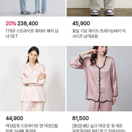
20%
238,400
45,900
1789 스트라이프 파자마 페어 남
꽃잎 기모 와이드 트레이닝바지 빅
녀 SET
사이즈 남여공용
44,900
81,500
여성잠옷 스트라이프 면 여성긴팔
[홍은]새틴 실크 여성 잠 옷 세트
잠옷 실내복 파자마
우정 파자마 파티 핑크 집에서입는