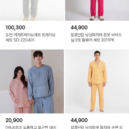
100,300
44,900
도언 여자트레이닝세트 트레이닝
알콩단잠 남성파자마 잠옷 비비드
세트 SD-220401
실크핏 홈웨어 세트 3011PK
20,900
44,900
[어나더디] 도톰하고 포근한 데이
알콩단잠 남성잠옷 파자마 순면 깅