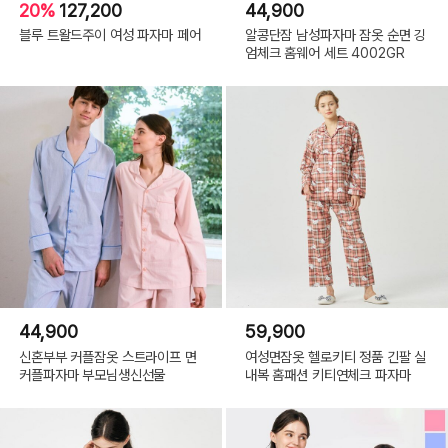
20%
127,200
44,900
블루 트왈드주이 여성 파자마 페어
알콩단잠 남성파자마 잠옷 순면 깅
엄체크 홈웨어 세트 4002GR
44,900
59,900
신혼부부 커플잠옷 스트라이프 면
여성면잠옷 헬로키티 정품 긴팔 실
커플파자마 부모님생신선물
내복 홈패션 키티연체크 파자마