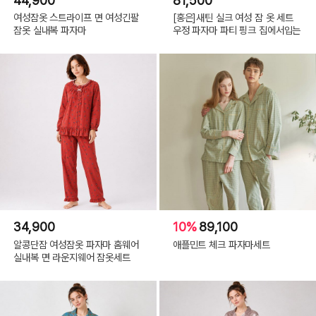
44,900
81,500
여성잠옷 스트라이프 면 여성긴팔
[홍은]새틴 실크 여성 잠 옷 세트
잠옷 실내복 파자마
우정 파자마 파티 핑크 집에서입는
34,900
10%
89,100
알콩단잠 여성잠옷 파자마 홈웨어
애플민트 체크 파자마세트
실내복 면 라운지웨어 잠옷세트