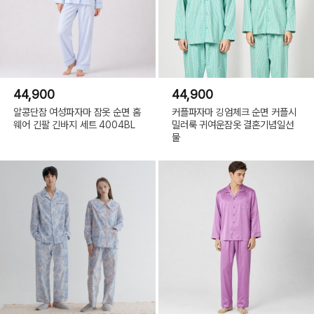
44,900
44,900
알콩단잠 여성파자마 잠옷 순면 홈
커플파자마 깅엄체크 순면 커플시
웨어 긴팔 긴바지 세트 4004BL
밀러룩 귀여운잠옷 결혼기념일선
물