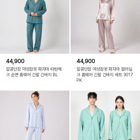
44,900
44,900
알콩단잠 여성잠옷 파자마 타탄체
알콩단잠 여성잠옷 파자마 컬러실
크 순면 홈웨어 긴팔 긴바지 BL
크 홈웨어 긴팔 긴바지 세트 3017
PK