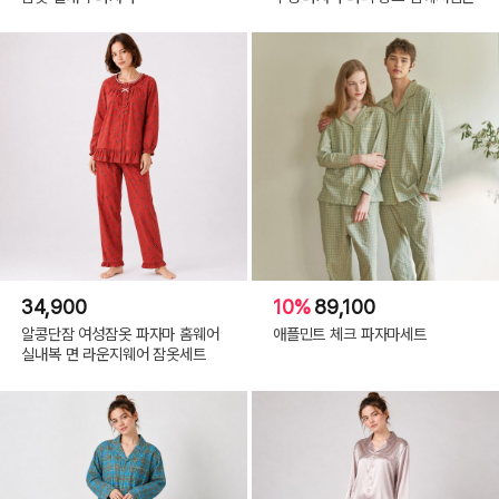
34,900
10%
89,100
알콩단잠 여성잠옷 파자마 홈웨어
애플민트 체크 파자마세트
실내복 면 라운지웨어 잠옷세트