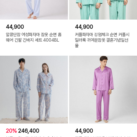
44,900
44,900
알콩단잠 여성파자마 잠옷 순면 홈
커플파자마 깅엄체크 순면 커플시
웨어 긴팔 긴바지 세트 4004BL
밀러룩 귀여운잠옷 결혼기념일선
물
20%
246,400
44,900