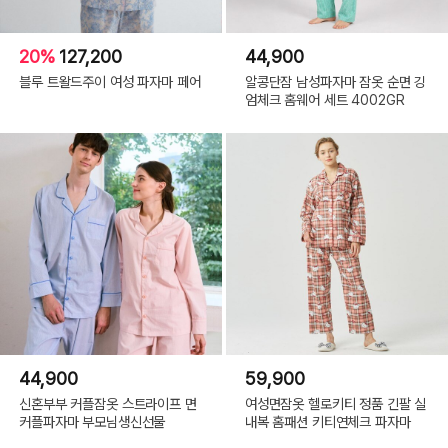
20%
127,200
44,900
블루 트왈드주이 여성 파자마 페어
알콩단잠 남성파자마 잠옷 순면 깅
엄체크 홈웨어 세트 4002GR
44,900
59,900
신혼부부 커플잠옷 스트라이프 면
여성면잠옷 헬로키티 정품 긴팔 실
커플파자마 부모님생신선물
내복 홈패션 키티연체크 파자마