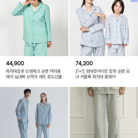
44,900
74,200
파자마잠옷 깅엄체크 순면 여자홈
[1+1] 엄마랑아이랑 잠옷 순면 모
웨어 실내복 상하의 세트 효도선물
녀 커플룩 파자마 홈웨어