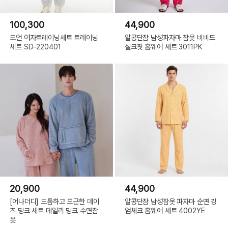
100,300
44,900
도언 여자트레이닝세트 트레이닝
알콩단잠 남성파자마 잠옷 비비드
세트 SD-220401
실크핏 홈웨어 세트 3011PK
20,900
44,900
[어나더디] 도톰하고 포근한 데이
알콩단잠 남성잠옷 파자마 순면 깅
즈 밍크 세트 데일리 밍크 수면잠
엄체크 홈웨어 세트 4002YE
옷