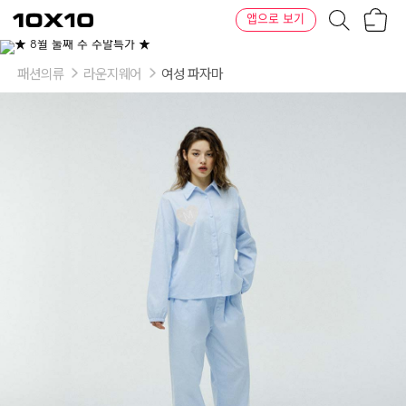
장
텐
앱으로 보기
바
바
구
이
이
니
텐
상
품
패션의류
라운지웨어
여성 파자마
의
옵
션
-
색
상:
블
랙
(long),
핑
크
((long),
블
루
(long),
블
랙
(short),
핑
크
(short),
블
루
(short)