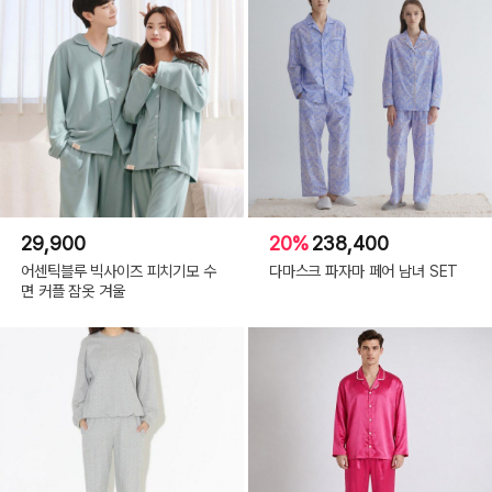
29,900
20%
238,400
어센틱블루 빅사이즈 피치기모 수
다마스크 파자마 페어 남녀 SET
면 커플 잠옷 겨울