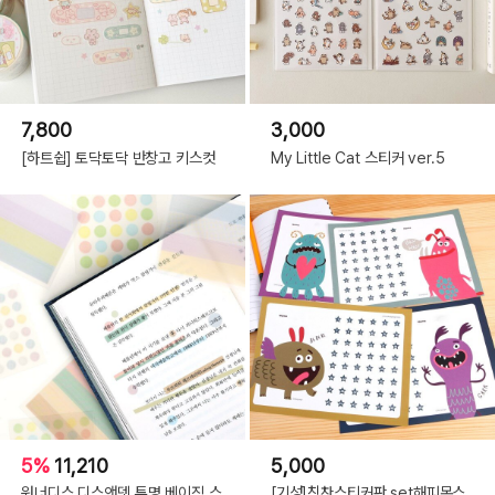
7,800
3,000
[하트쉽] 토닥토닥 반창고 키스컷
My Little Cat 스티커 ver.5
5%
11,210
5,000
워너디스 디스앤뎃 투명 베이직 스
[기성]칭찬스티커판 set해피몬스