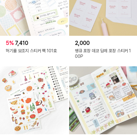
5%
7,410
2,000
허기룸 모조지 스티커 팩 101호
땡큐 포장 데코 답례 포장 스티커 1
00P