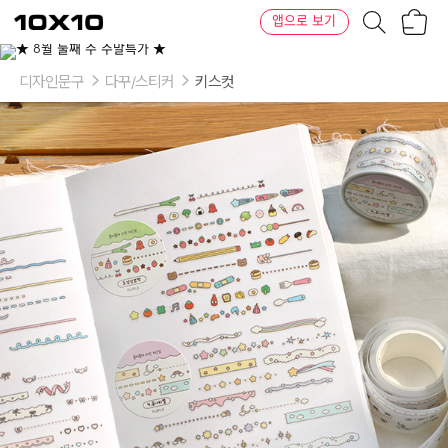
장
텐
앱으로 보기
바
바
구
이
이
니
텐
상
품
디자인문구
다꾸/스티커
키스컷
의
옵
션
-
디
자
인:
1.
베
이
직,
2.
돌
리
하
트,
3.
냠
냠
뽀
짝,
4.
꿈
나
라
별