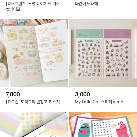
[리노프렌즈] 투명 레이어드 키스
다같이 노래해
컷테이프
7,800
3,000
[하트쉽] 토닥토닥 반창고 키스컷
My Little Cat 스티커 ver.5