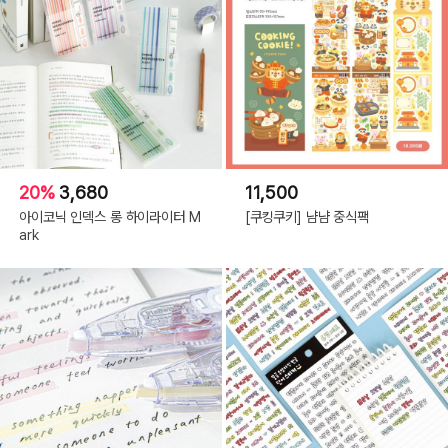
20%
3,680
11,500
아이코닉 인덱스 롱 하이라이터 M
[쿠킹쿠키] 냠냠 중식팩
ark