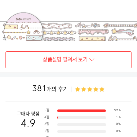
상품설명 펼쳐서 보기
381
개의 후기
5점
99%
구매자 평점
4점
1%
4.9
3점
0%
2점
0%