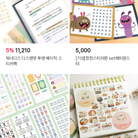
5%
11,210
5,000
워너디스 디스앤뎃 투명 베이직 스
[기성]칭찬스티커판 set해피몬스
티커팩
터