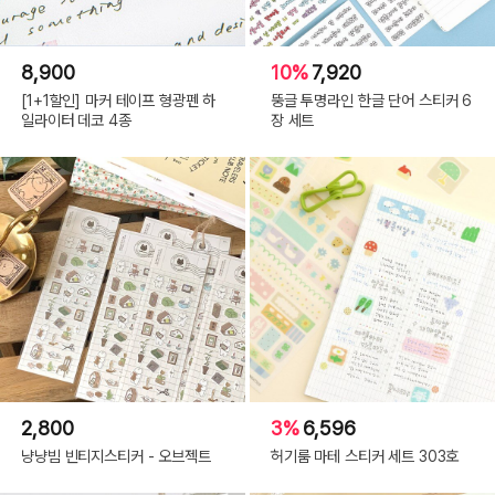
8,900
10%
7,920
[1+1할인] 마커 테이프 형광펜 하
뚱글 투명라인 한글 단어 스티커 6
일라이터 데코 4종
장 세트
2,800
3%
6,596
냥냥빔 빈티지스티커 - 오브젝트
허기룸 마테 스티커 세트 303호