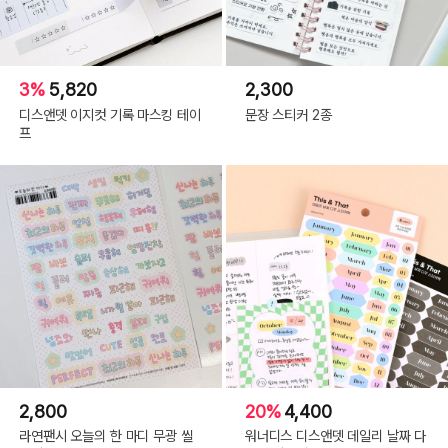
3%
5,820
2,300
디스앤뎃 이지컷 기록 마스킹 테이
문장 스티커 2종
프
2,800
20%
4,400
라연팬시 오늘의 한 마디 무광 씰
워너디스 디스앤뎃 데일리 날짜 다