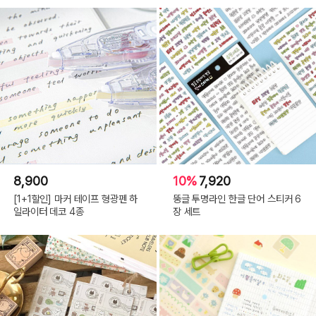
8,900
10%
7,920
[1+1할인] 마커 테이프 형광펜 하
뚱글 투명라인 한글 단어 스티커 6
일라이터 데코 4종
장 세트