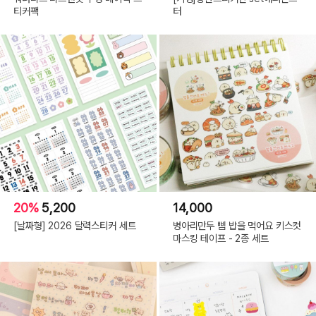
티커팩
터
20%
5,200
14,000
[날짜형] 2026 달력스티커 세트
병아리만두 삠 밥을 먹어요 키스컷
마스킹 테이프 - 2종 세트