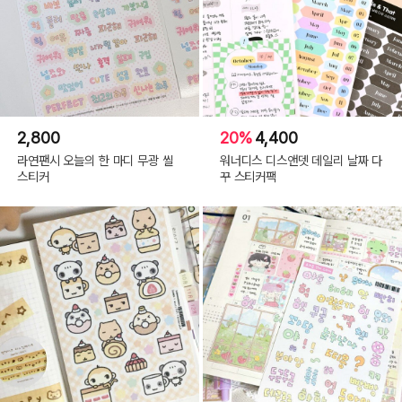
2,800
20%
4,400
라연팬시 오늘의 한 마디 무광 씰
워너디스 디스앤뎃 데일리 날짜 다
스티커
꾸 스티커팩