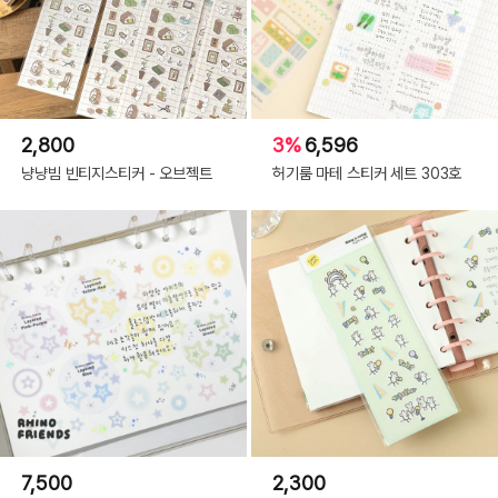
2,800
3%
6,596
냥냥빔 빈티지스티커 - 오브젝트
허기룸 마테 스티커 세트 303호
7,500
2,300