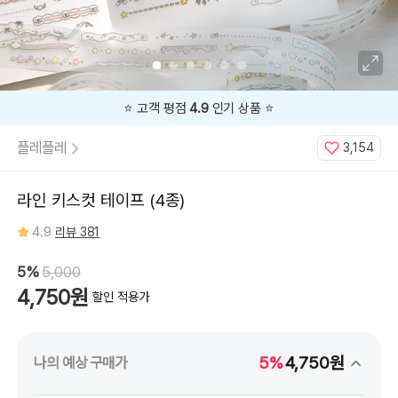
⭐️ 고객 평점
4.9
인기 상품 ⭐️
플레플레
3,154
라인 키스컷 테이프 (4종)
4.9
리뷰 381
5%
5,000
4,750원
할인 적용가
5%
4,750원
나의 예상 구매가