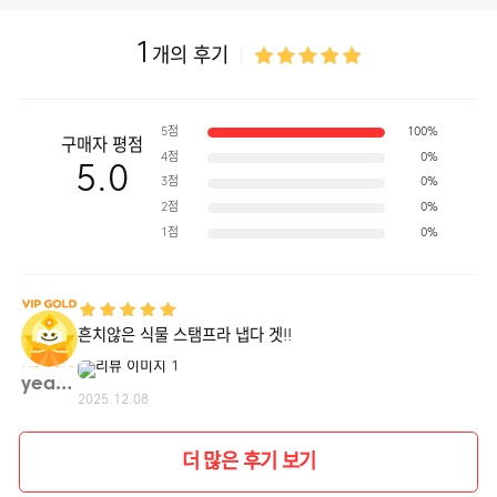
1
개의 후기
5점
100%
구매자 평점
4점
0%
5.0
3점
0%
2점
0%
1점
0%
흔치않은 식물 스탬프라 냅다 겟!!
yeany**
2025.12.08
더 많은 후기 보기