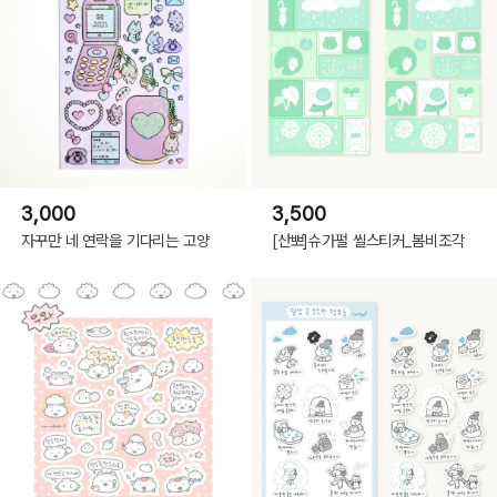
3,000
3,500
자꾸만 네 연락을 기다리는 고양
[산뽀]슈가펄 씰스티커_봄비조각