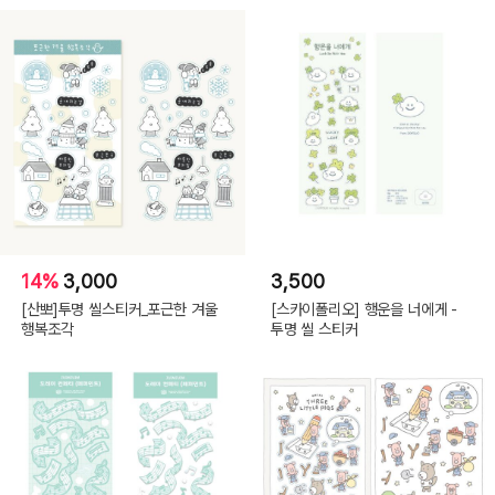
14%
3,000
3,500
[산뽀]투명 씰스티커_포근한 겨울
[스카이폴리오] 행운을 너에게 -
행복조각
투명 씰 스티커