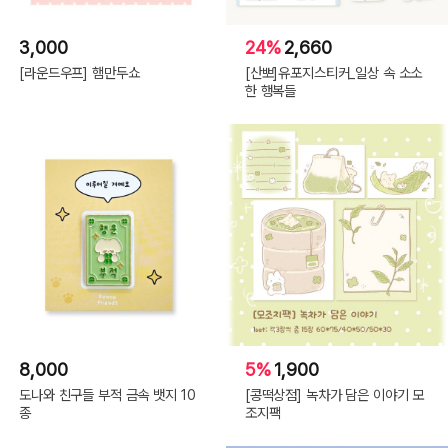
3,000
24%
2,660
[라운드우프] 햄만두쇼
[산뽀]유포지스티커_일상 속 소소
한 행복들
8,000
5%
1,900
도나와 친구들 부적 금속 뱃지 10
[콩떡상점] 녹차가 담은 이야기 모
종
조지팩