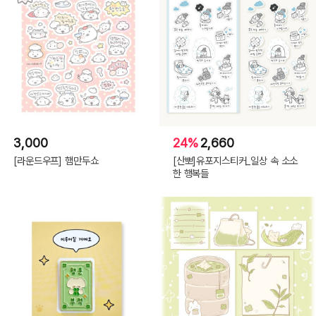
3,000
24%
2,660
[라운드우프] 햄만두쇼
[산뽀]유포지스티커_일상 속 소소
한 행복들