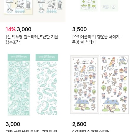
14%
3,000
3,500
[산뽀]투명 씰스티커_포근한 겨울
[스카이폴리오] 행운을 너에게 -
행복조각
투명 씰 스티커
3,000
2,600
다꾸 폴꾸 탑꾸 도레미 컨페티 씰
아기때지 삼형제 스티커