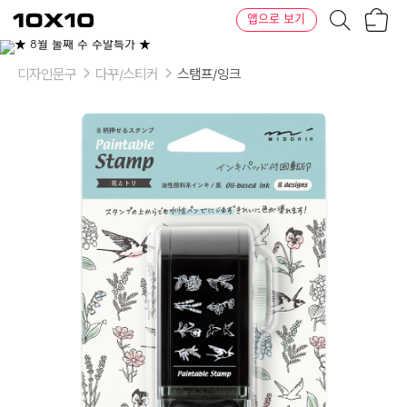
장
텐
앱으로 보기
바
바
구
이
니
텐
디자인문구
다꾸/스티커
스탬프/잉크