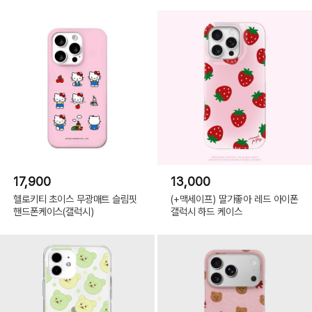
17,900
13,000
헬로키티 초이스 무광매트 슬림핏
(+맥세이프) 딸기좋아 레드 아이폰
핸드폰케이스(갤럭시)
갤럭시 하드 케이스