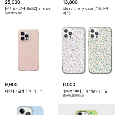
25,000
13,800
[센시오 - 갤럭시노트2] a flower
blurry cherry case [하드 폰케
garden no.1
이스]
9,900
6,000
피오니 서클핏 TPU 케이스
밍에르스튜디오 파스텔테라조 클
리어젤리케이스