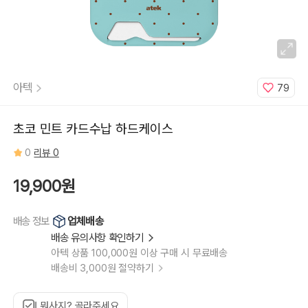
원
형,
하
트
/
아
이
스
크
림
아텍
79
키
링:
초
코
콘,
초코 민트 카드수납 하드케이스
소
프
트
0
리뷰 0
콘,
추
가
없
19,900원
이
업체배송
배송 정보
배송 유의사항 확인하기
아텍 상품 100,000원 이상 구매 시 무료배송
배송비 3,000원 절약하기
뭐사지? 골라주세요