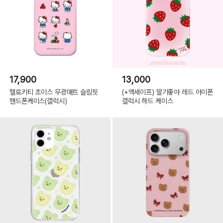
17,900
13,000
헬로키티 초이스 무광매트 슬림핏
(+맥세이프) 딸기좋아 레드 아이폰
핸드폰케이스(갤럭시)
갤럭시 하드 케이스