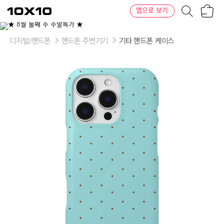
장
텐
앱으로 보기
바
바
구
이
이
니
텐
상
품
디지털/핸드폰
핸드폰 주변기기
기타 핸드폰 케이스
의
옵
션
-
기
종:
배
송
메
세
지
에
기
재
해
주
세
요
/
핸
드
폰
키
링
부
착
링:
추
가
없
이,