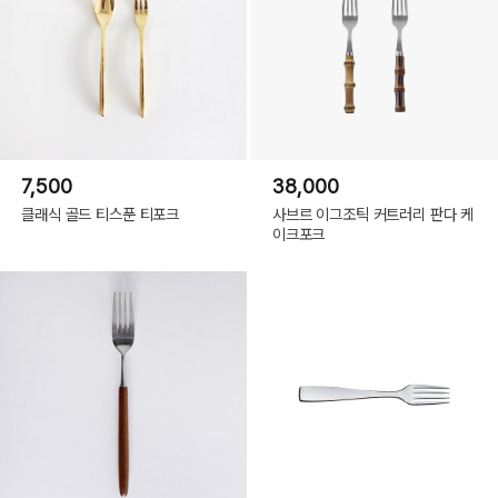
7,500
38,000
클래식 골드 티스푼 티포크
사브르 이그조틱 커트러리 판다 케
이크포크