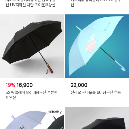
산 UV자외선 차단 귀여운우양산
산
19%
16,900
22,000
52홈 클래식 8K 대형우산 튼튼한
산리오 시나모롤 60 장우산 하트
장우산