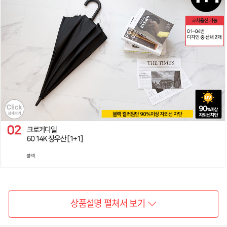
소
프
트
암
막
_
퍼
플,
01_CD_
소
프
트
암
막
_
옐
로
우,
03_ST_
수
채
화
_
블
랙,
03_ST_
수
채
화
_
네
이
비,
03_ST_
상품설명 펼쳐서 보기
수
채
화
_