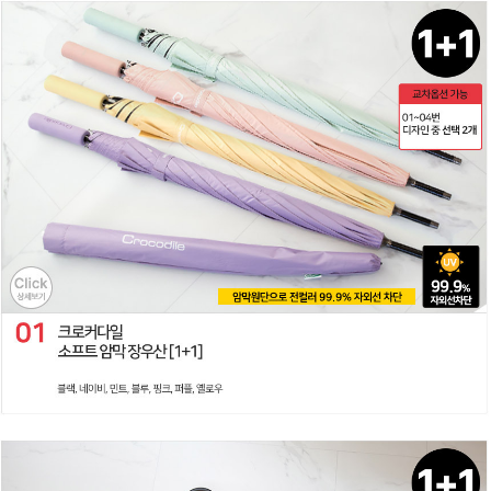
아
쿠
아
마
린
/
선
택
2:
01_CD_
소
프
트
암
막
_
민
트,
01_CD_
소
프
트
암
막
_
블
루,
01_CD_
소
프
트
암
막
_
핑
크,
01_CD_