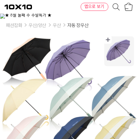
장
텐
앱으로 보기
바
바
구
이
이
니
텐
상
품
패션잡화
우산/양산
우산
자동 장우산
의
옵
션
-
선
택
1:
01_CD_
소
프
트
암
막
_
블
랙,
01_CD_
소
프
트
암
막
_
네
이
비,
01_CD_
소
프
트
암