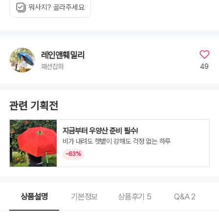
_
뭐사지? 골라주세요
옐
로
우,
02_CD_6014K_
블
랙,
03_ST_
수
레인앤훼밀리
채
화
49
패션잡화
_
블
랙,
03_ST_
수
채
화
관련 기획전
_
블
루,
03_ST_
지금부터 우양산 준비 필수!
수
채
비가 내려도 햇볕이 강해도 걱정 없는 하루
화
_
~63%
민
트,
03_ST_
수
채
화
_
상품설명
기본정보
상품후기
5
Q&A
2
핑
크,
03_ST_
수