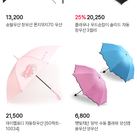
13,200
25%
20,250
송월우산 장우산 폰지무지70 우산
플라우나 우드손잡이 솔리드 자동
장우산 3컬러
21,500
6,800
마이멜로디 자동장우산 [60하트-
햇빛차단 암막 수동 플라워 양산겸
10034]
용우산 양우산