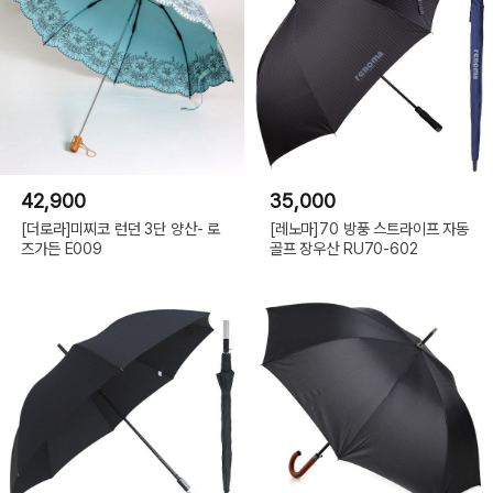
42,900
35,000
[더로라]미찌코 런던 3단 양산- 로
[레노마]70 방풍 스트라이프 자동
즈가든 E009
골프 장우산 RU70-602