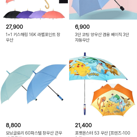
27,900
6,900
1+1 키스해링 16K 라벨포인트 장
3단 코팅 양우산 겸용 베이직 3단
우산
자동우산
8,800
21,400
모닝글로리 60파스텔 장우산 큰우
포켓몬스터 53 우산 [프렌즈-100