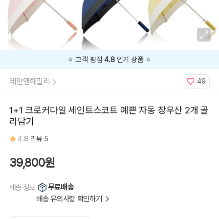
막
_
민
트,
01_CD_
소
프
트
암
막
⭐️ 고객 평점
4.8
인기 상품 ⭐️
_
블
루,
레인앤훼밀리
49
01_CD_
소
프
트
암
1+1 크로커다일 세인트스코트 예쁜 자동 장우산 2개 골
막
_
라담기
핑
크,
01_CD_
4.8
리뷰 5
소
프
트
암
39,800원
막
_
퍼
플,
무료배송
배송 정보
01_CD_
소
배송 유의사항 확인하기
프
트
암
막