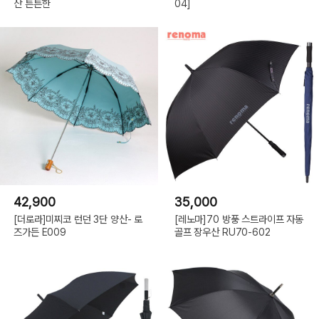
산 튼튼한
04]
42,900
35,000
[더로라]미찌코 런던 3단 양산- 로
[레노마]70 방풍 스트라이프 자동
즈가든 E009
골프 장우산 RU70-602