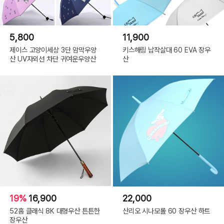
캔
디
_
옐
로
우
5,800
11,900
제이스 고양이세상 3단 암막우양
키스해링 납작살대 60 EVA 장우
산 UV자외선 차단 귀여운우양산
산
19%
16,900
22,000
52홈 클래식 8K 대형우산 튼튼한
산리오 시나모롤 60 장우산 하트
장우산