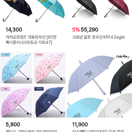
14,300
5%
55,290
카카오프렌즈 자동장우산 [60한
크로반 골프 장우산 KR14 Eagle
폭이중지시크릿듀오-10047]
5,800
11,900
제이스 고양이세상 3단 암막우양
키스해링 납작살대 60 EVA 장우