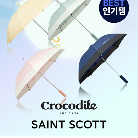
캔
디
_
라
벤
더,
04_ST_
스
위
티
캔
디
_
라
이
트
핑
크,
04_ST_
스
위
티
캔
디
_
미
스
틱
블
루,
04_ST_
스
위
티
캔
디
_