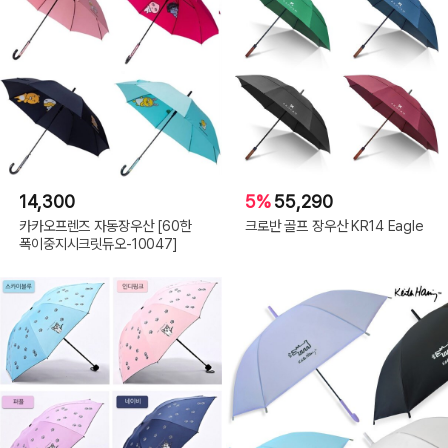
위
티
캔
디
_
미
스
틱
블
루,
04_ST_
스
위
티
캔
디
_
14,300
5%
55,290
아
쿠
카카오프렌즈 자동장우산 [60한
크로반 골프 장우산 KR14 Eagle
아
마
폭이중지시크릿듀오-10047]
린,
04_ST_
스
위
티
캔
디
_
애
쉬
베
이
지,
04_ST_
스
위
티