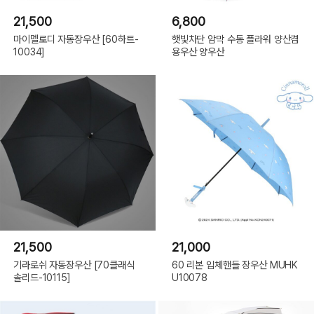
21,500
6,800
마이멜로디 자동장우산 [60하트-
햇빛차단 암막 수동 플라워 양산겸
10034]
용우산 양우산
21,500
21,000
기라로쉬 자동장우산 [70클래식
60 리본 입체핸들 장우산 MUHK
솔리드-10115]
U10078