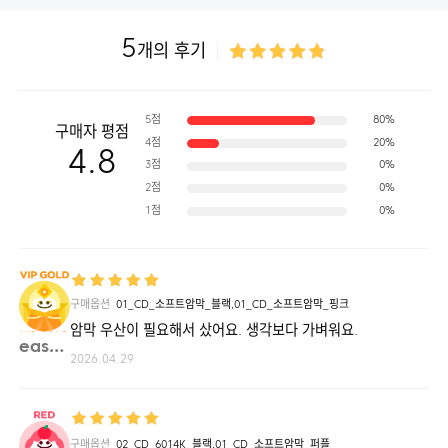
민
트,
03_ST_
5
수
개의 후기
채
화
_
블
루,
03_ST_
5점
80%
수
구매자 평점
채
4점
20%
화
4.8
_
3점
0%
핑
2점
0%
크,
03_ST_
1점
0%
수
채
화
_
오
렌
지,
03_ST_
구매옵션
01_CD_소프트암막_블랙,01_CD_소프트암막_핑크
수
채
암막 우산이 필요해서 샀어요. 생각보다 가벼워요.
화
easye**
_
퍼
2026.04.29
플,
03_ST_
수
채
화
_
옐
구매옵션
02_CD_6014K_블랙,01_CD_소프트암막_퍼플