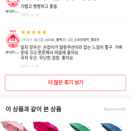
로
우,
가볍고 짱짱하고 좋음
04_ST_
eunny**
스
2025.12.15
위
티
캔
디
_
디
네
이
구매옵션
02_CD_6014K_블랙,01_CD_소프트암막_옐로우
비,
04_ST_
일자 장우산: 손잡이가 말랑쿠션이라 잡는 느낌이 좋구. 가벼
스
eunny**
운데 크고 튼튼해서 마음에 들어요.
위
티
곡자 우산: 무난한 검정. 좋아요
캔
디
2025.11.30
_
라
벤
더,
04_ST_
더 많은 후기 보기
스
위
티
캔
디
_
라
이 상품과 같이 본 상품
Sponsored
이
트
핑
크,
04_ST_
스