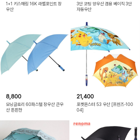
1+1 키스해링 16K 라벨포인트 장
3단 코팅 양우산 겸용 베이직 3단
우산
자동우산
8,800
21,400
모닝글로리 60파스텔 장우산 큰우
포켓몬스터 53 우산 [프렌즈-100
산 튼튼한
04]