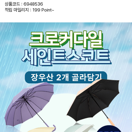
채
상품코드 : 6948536
화
_
적립 마일리지 : 199 Point
~
퍼
플,
03_ST_
수
채
화
_
옐
로
우,
04_ST_
스
위
티
캔
디
_
투
블
랙,
04_ST_
스
위
티
캔
디
_
디
네
이
비,
04_ST_
스
위
티