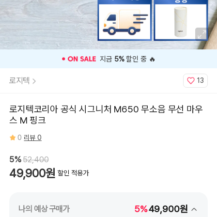
지금
5%
할인 중 🔥
로지텍
13
로지텍코리아 공식 시그니처 M650 무소음 무선 마우
스 M 핑크
0
리뷰 0
5%
52,400
49,900원
할인 적용가
5%
49,900원
나의 예상 구매가