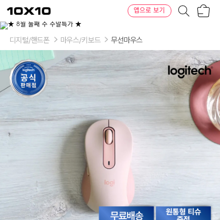
장
텐
앱으로 보기
바
바
구
이
니
텐
디지털/핸드폰
마우스/키보드
무선마우스