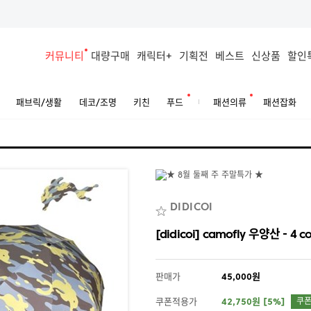
커뮤니티
대량구매
캐릭터+
기획전
베스트
신상품
할인
패브릭/생활
데코/조명
키친
푸드
패션의류
패션잡화
DIDICOI
[didicoi] camofly 우양산 - 4 co
판매가
45,000원
쿠폰적용가
42,750원 [5%]
쿠