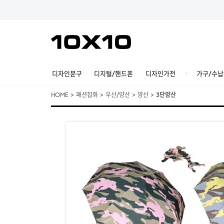
디자인문구
디지털/핸드폰
디자인가전
가구/수납
HOME
>
패션잡화
>
우산/양산
>
양산
>
3단양산