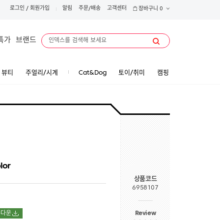
로그인
/
회원가입
알림
주문/배송
고객센터
장바구니
0
특가
브랜드
뷰티
주얼리/시계
Cat&Dog
토이/취미
캠핑
lor
상품코드
6958107
Review
폰다운