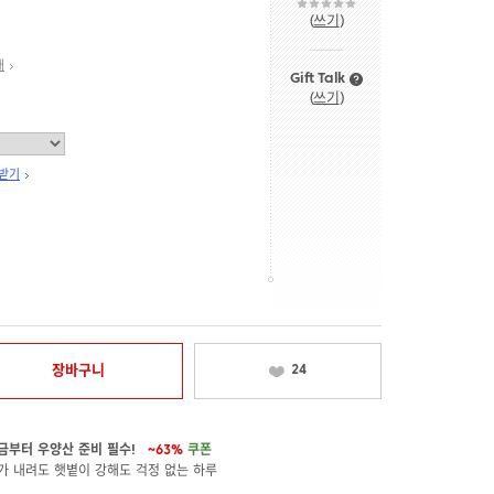
(
쓰기
)
내
Gift Talk
(
쓰기
)
 받기
장바구니
24
금부터 우양산 준비 필수!
~63%
쿠폰
가 내려도 햇볕이 강해도 걱정 없는 하루