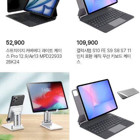
52,900
109,900
스위치이지 커버버디 라이트 케이
갤럭시탭 S10 FE S9 S8 S7 11
스 Pro 12.9/Air13 MPD22933
인치 호환 매직 무선 키보드 케이
2BK24
스