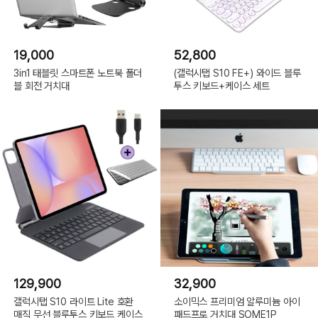
19,000
52,800
3in1 태블릿 스마트폰 노트북 폴더
(갤럭시탭 S10 FE+) 와이드 블루
블 회전 거치대
투스 키보드+케이스 세트
129,900
32,900
갤럭시탭 S10 라이트 Lite 호환
소이믹스 프리미엄 알루미늄 아이
매직 무선 블루투스 키보드 케이스
패드프로 거치대 SOME1P