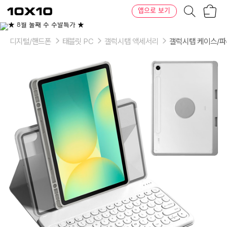
장
텐
앱으로 보기
바
바
구
이
이
니
텐
상
품
디지털/핸드폰
태블릿 PC
갤럭시탭 액세서리
갤럭시탭 케이스/
의
옵
션
-
색
상:
그
레
이,
블
랙