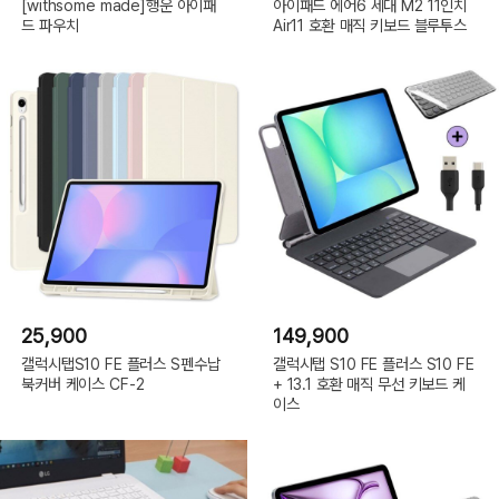
[withsome made]행운 아이패
아이패드 에어6 세대 M2 11인치
드 파우치
Air11 호환 매직 키보드 블루투스
25,900
149,900
갤럭시탭S10 FE 플러스 S펜수납
갤럭시탭 S10 FE 플러스 S10 FE
북커버 케이스 CF-2
+ 13.1 호환 매직 무선 키보드 케
이스