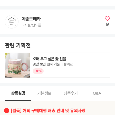
세
대,
아
이
패
드
메종드테카
8
세
16
디지털/핸드폰
대,
아
이
패
드
9
관련 기획전
세
대,
아
이
패
오래 두고 싶은 꽃 선물
드
10
꽃만 보면 괜히 기분이 좋아요
세
대,
~91%
아
이
패
드
11
세
대,
상품설명
기본정보
상품후기
Q&A
프
로
11
인
치
1
[필독] 해외 구매대행 배송 안내 및 유의사항
세