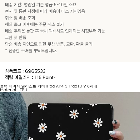
대,
배송 기간: 영업일 기준 평균 5~10일 소요
프
로
현지 및 통관 사정에 따라 배송이 다소 지연있음
11
인
취소 및 배송 조회
치
2
해외 출고 이후에는 주문 취소 불가
세
배송 추적은 통관 후 국내 택배사로 인계되는 시점부터 가능
대,
프
교환 및 반품
로
11
단순 배송 지연으로 인한 무상 반품, 교환, 환불 불가
인
치
* 신중한 구매를 부탁드립니다.
3
세
대,
프
로
상품코드 : 6965533
11
인
적립 마일리지 : 115 Point
~
치
4
블랙 데이지 일러스트 커버 iPad Air4 5 iPad10 9 8세대
세
Material : TPU
대,
프
로
11
인
치
7
세
대