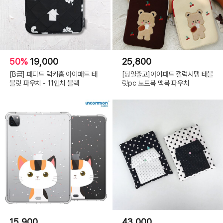
50%
19,000
25,800
[B급] 패디드 럭키홈 아이패드 태
[당일출고]아이패드 갤럭시탭 태블
블릿 파우치 - 11인치 블랙
릿pc 노트북 맥북 파우치
15,900
43,000