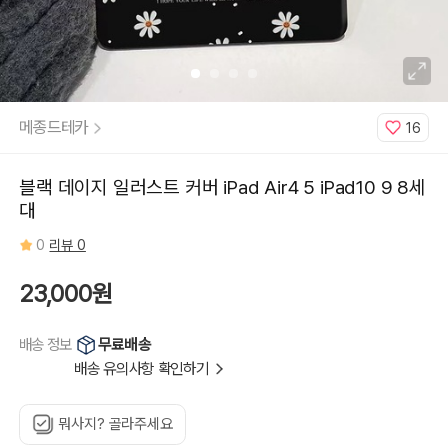
세
대,
에
어
11
인
치
6
세
대,
메종드테카
16
에
어
11
인
치
블랙 데이지 일러스트 커버 iPad Air4 5 iPad10 9 8세
7
세
대
대,
아
이
0
리뷰 0
패
드
5
23,000원
세
대,
아
이
패
무료배송
배송 정보
드
6
배송 유의사항 확인하기
세
대,
아
이
패
뭐사지? 골라주세요
드
7