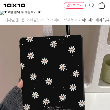
장
텐
앱으로 보기
바
바
구
이
이
니
텐
상
품
디지털/핸드폰
태블릿 PC
아이패드 액세서리
아이패드 케이스/
의
옵
션
-
적
용
모
델:
에
어
1
세
대,
에
어
2
세
대,
에
어
3
세
대,
에
어
4
세
대,
에
어
5