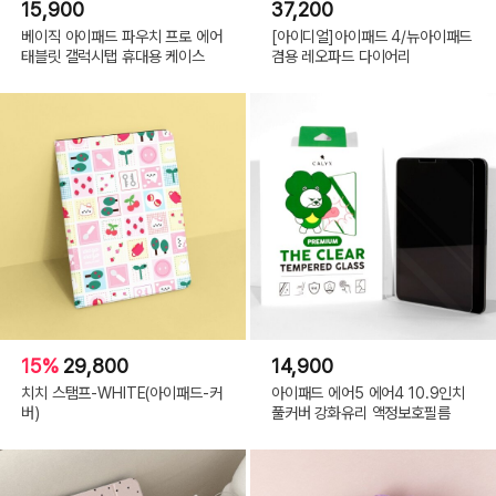
15,900
37,200
베이직 아이패드 파우치 프로 에어
[아이디얼]아이패드 4/뉴아이패드
태블릿 갤럭시탭 휴대용 케이스
겸용 레오파드 다이어리
15%
29,800
14,900
치치 스탬프-WHITE(아이패드-커
아이패드 에어5 에어4 10.9인치
버)
풀커버 강화유리 액정보호필름