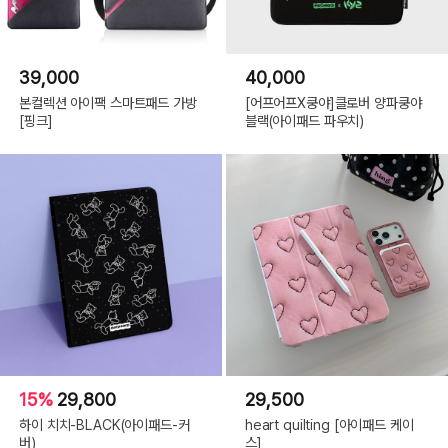
39,000
40,000
본컬렉션 아이팩 스마트패드 가방
[어프어프X쿵야]클로버 양파쿵야
[핑크]
블랙(아이패드 파우치)
15%
29,800
29,500
하이 치치-BLACK(아이패드-커
heart quilting [아이패드 케이
버)
스]