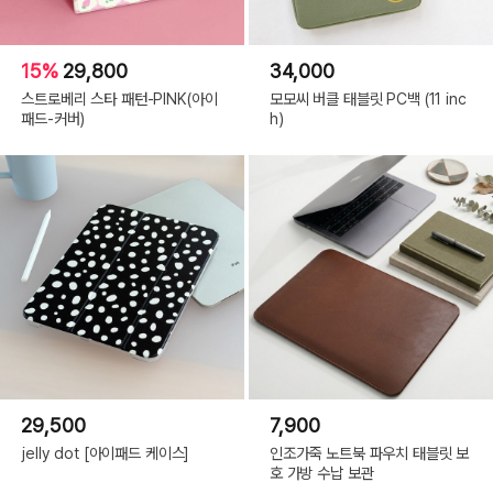
15%
29,800
34,000
스트로베리 스타 패턴-PINK(아이
모모씨 버클 태블릿 PC백 (11 inc
패드-커버)
h)
29,500
7,900
jelly dot [아이패드 케이스]
인조가죽 노트북 파우치 태블릿 보
호 가방 수납 보관