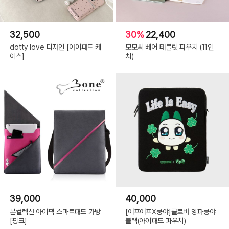
32,500
30%
22,400
dotty love 디자인 [아이패드 케
모모씨 베어 태블릿 파우치 (11인
이스]
치)
39,000
40,000
본컬렉션 아이팩 스마트패드 가방
[어프어프X쿵야]클로버 양파쿵야
[핑크]
블랙(아이패드 파우치)