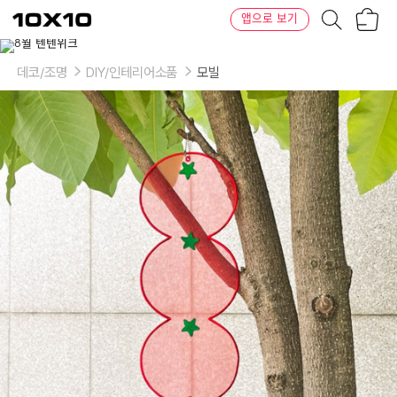
장
텐
앱으로 보기
바
바
구
이
니
텐
데코/조명
DIY/인테리어소품
모빌