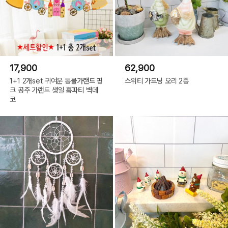
17,900
62,900
1+1 2개set 귀여운 동물가랜드 핑
스위티 가드닝 오리 2종
크 공주 가랜드 생일 홈파티 벽데
코