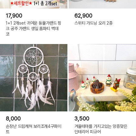
17,900
62,900
1+1 2개set 귀여운 동물가랜드 핑
스위티 가드닝 오리 2종
크 공주 가랜드 생일 홈파티 벽데
코
8,000
3,500
손장난 드림캐쳐 보리조개4구화이
겨울테마를 가지고있는 앙증맞은
트
인테리어 피규어