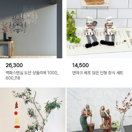
26,300
14,500
벽화스텐실 도안 샹들리에 1000_
덴마크 셰프 앉은 인형 장식 세트
600_118