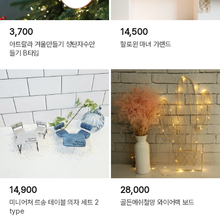
3,700
14,500
아트랄라 겨울만들기 성탄자수만
할로윈 마녀 가랜드
들기 B타입
14,900
28,000
미니어쳐 르송 테이블 의자 세트 2
골든메쉬철망 와이어랙 보드
type