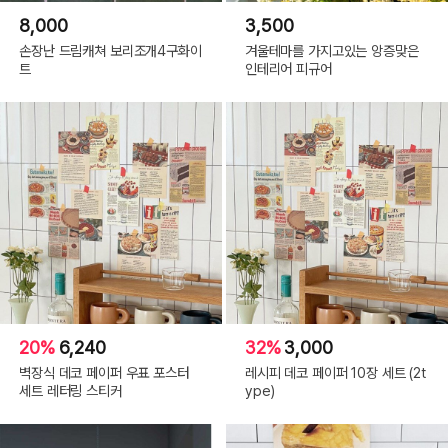
8,000
3,500
손장난 드림캐쳐 보리조개4구화이
겨울테마를 가지고있는 앙증맞은
트
인테리어 피규어
20%
6,240
32%
3,000
벽장식 데코 페이퍼 우표 포스터
레시피 데코 페이퍼 10장 세트 (2t
세트 레터링 스티커
ype)