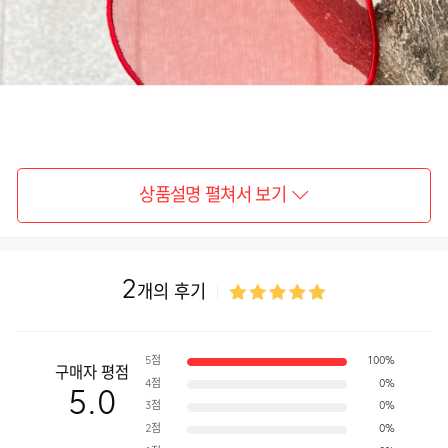
상품설명 펼쳐서 보기
2
개의 후기
5점
100%
구매자 평점
4점
0%
5.0
3점
0%
2점
0%