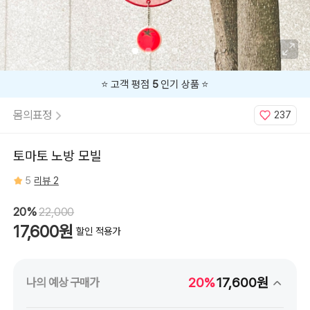
지금
20%
할인 중 🔥
몸의표정
237
토마토 노방 모빌
5
리뷰 2
20%
22,000
17,600원
할인 적용가
20%
17,600원
나의 예상 구매가