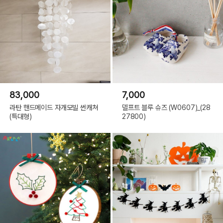
83,000
7,000
라탄 핸드메이드 자개모빌 썬캐쳐
델프트 블루 슈즈 (W0607)_(28
(특대형)
27800)