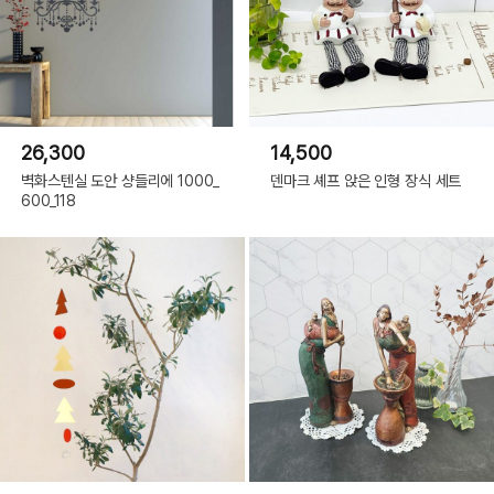
26,300
14,500
벽화스텐실 도안 샹들리에 1000_
덴마크 셰프 앉은 인형 장식 세트
600_118