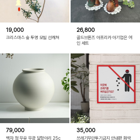
19,000
26,800
크리스마스 숲 투명 모빌 선캐쳐
골드브론즈 아프리카 아기업은 여
인 세트
79,000
35,000
백자 청 무유 무광 달항아리 25c
쓰레기무단투기금지 안내판 화딱