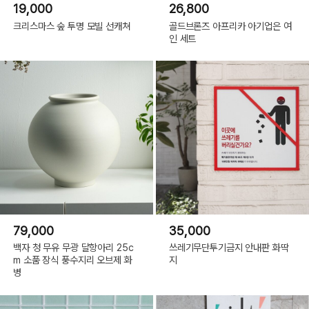
19,000
26,800
크리스마스 숲 투명 모빌 선캐쳐
골드브론즈 아프리카 아기업은 여
인 세트
79,000
35,000
백자 청 무유 무광 달항아리 25c
쓰레기무단투기금지 안내판 화딱
m 소품 장식 풍수지리 오브제 화
지
병