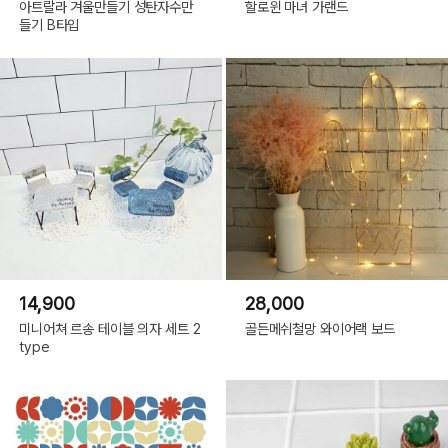
아트랄라 겨울만들기 성탄자수만
할로윈 마녀 가랜드
들기 B타입
14,900
28,000
미니어쳐 르송 테이블 의자 세트 2
골든메쉬철망 와이어랙 보드
type