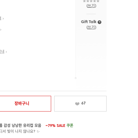
(
쓰기
)
내
Gift Talk
(
쓰기
)
안내
장바구니
67
름 감성 낭낭한 유리컵 모음
~79%
SALE
쿠폰
디서 빛이 나지 않나요? ✨