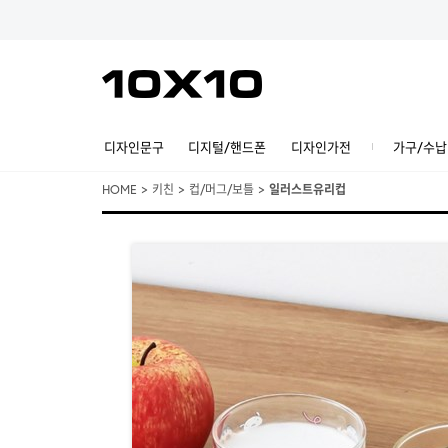
디자인문구
디지털/핸드폰
디자인가전
가구/수납
HOME
>
키친
>
컵/머그/보틀
>
일러스트유리컵