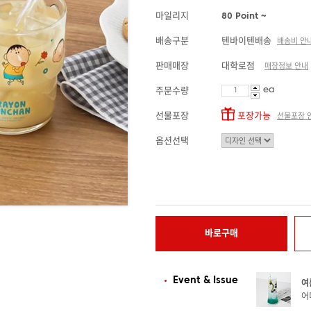
마일리지
80 Point ~
배송구분
텐바이텐배송
배송비 안
판매매장
대학로점
매장정보 안내
ea
주문수량
선물포장
포장가능
선물포장 
옵션선택
바로구매
Event & Issue
여
어