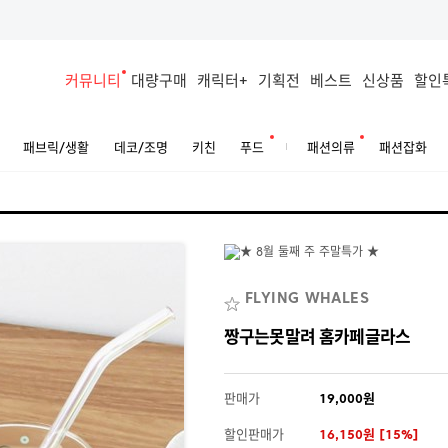
커뮤니티
대량구매
캐릭터+
기획전
베스트
신상품
할인
패브릭/생활
데코/조명
키친
푸드
패션의류
패션잡화
FLYING WHALES
짱구는못말려 홈카페글라스
판매가
19,000원
할인판매가
16,150원 [15%]