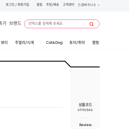
로그인
/
회원가입
알림
주문/배송
고객센터
장바구니
0
특가
브랜드
뷰티
주얼리/시계
Cat&Dog
토이/취미
캠핑
상품코드
6996846
Review