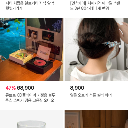
지티 차량용 헬로키티 자석 암막
[엔스카이] 치이카와 아크릴 스탠
햇빛가리개
드 3탄 804411 1개 랜덤
47%
68,900
8,900
뮤트로 CD플레이어 가정용 블루
영롱 오로라 스톤 실버 비녀
투스 스피커 겸용 고음질 오디오