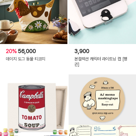
20%
56,000
3,900
데이지 도그 동물 티코지
본컬렉션 캐릭터 라이트닝 캡 [펭
귄]