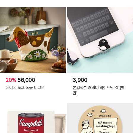
20%
56,000
3,900
데이지 도그 동물 티코지
본컬렉션 캐릭터 라이트닝 캡 [펭
귄]