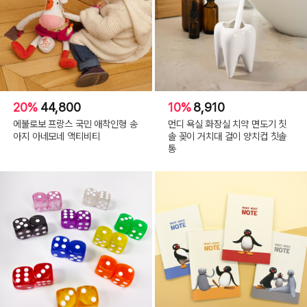
20%
44,800
10%
8,910
에불로보 프랑스 국민 애착인형 송
먼디 욕실 화장실 치약 면도기 칫
아지 아네모네 액티비티
솔 꽂이 거치대 걸이 양치컵 칫솔
통