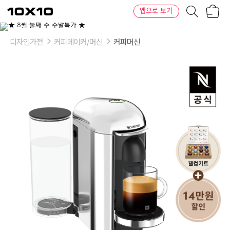
장
텐
앱으로 보기
바
바
구
이
니
텐
디자인가전
커피메이커/머신
커피머신