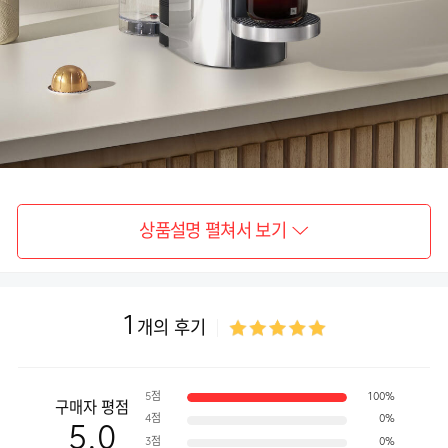
상품설명 펼쳐서 보기
1
개의 후기
5점
100%
구매자 평점
4점
0%
5.0
3점
0%