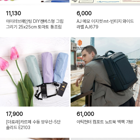
11,130
6,000
아이러브페인팅 DIY캔버스형 그림
AJ 메모 이지컷 mt-빈티지 와이드
그리기 25x25cm 토마토 통조림
라벨 AJ679
17,900
61,000
[더로라]카르페 수동 양우산-5단
아틱헌터 컴포트 노트북 백팩 가방
솔리드 E2103