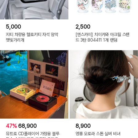
5,000
2,500
지티 차량용 헬로키티 자석 암막
[엔스카이] 치이카와 아크릴 스탠
햇빛가리개
드 3탄 804411 1개 랜덤
47%
68,900
8,900
뮤트로 CD플레이어 가정용 블루
영롱 오로라 스톤 실버 비녀