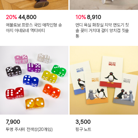
20%
44,800
10%
8,910
에불로보 프랑스 국민 애착인형 송
먼디 욕실 화장실 치약 면도기 칫
아지 아네모네 액티비티
솔 꽂이 거치대 걸이 양치컵 칫솔
통
7,900
3,500
투명 주사위 전색상(20개입)
핑구 노트