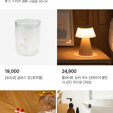
투스 스피커 겸용 고음질 오디오
19,000
24,900
[유오코] 글라스 컵 [후추별]
플라이토 모카 우드 인테리어 충전
식 LED 무드등 C타입