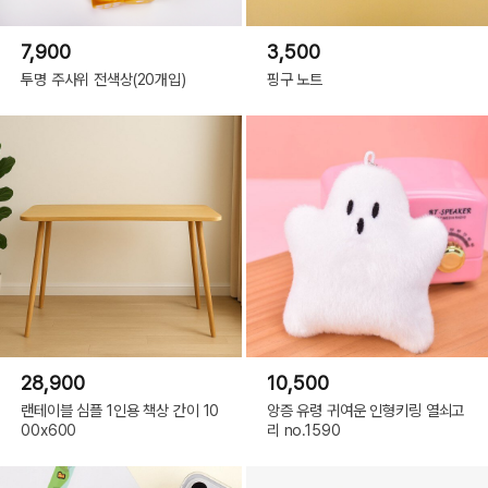
7,900
3,500
투명 주사위 전색상(20개입)
핑구 노트
28,900
10,500
랜테이블 심플 1인용 책상 간이 10
앙증 유령 귀여운 인형키링 열쇠고
00x600
리 no.1590