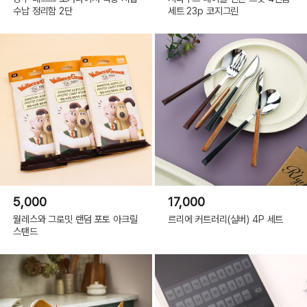
수납 정리함 2단
세트 23p 코지그린
5,000
17,000
월레스와 그로밋 랜덤 포토 아크릴
르리에 커트러리(실버) 4P 세트
스탠드