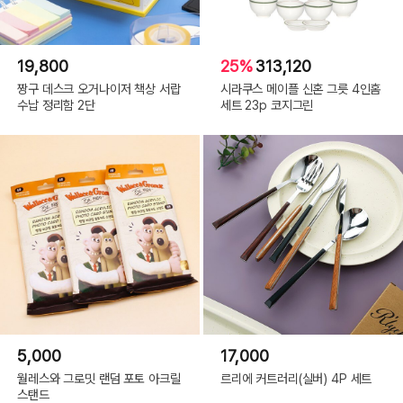
19,800
25%
313,120
짱구 데스크 오거나이저 책상 서랍
시라쿠스 메이플 신혼 그릇 4인홈
수납 정리함 2단
세트 23p 코지그린
5,000
17,000
월레스와 그로밋 랜덤 포토 아크릴
르리에 커트러리(실버) 4P 세트
스탠드