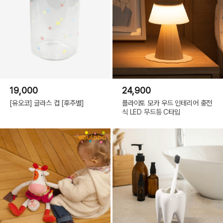
19,000
24,900
[유오코] 글라스 컵 [후추별]
플라이토 모카 우드 인테리어 충전
식 LED 무드등 C타입