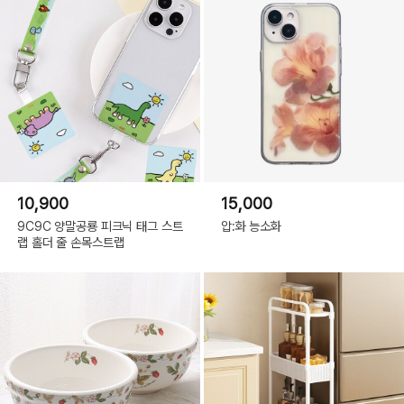
10,900
15,000
9C9C 양말공룡 피크닉 태그 스트
압:화 능소화
랩 홀더 줄 손목스트랩