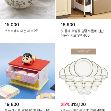
15,000
18,900
스트로베리 대접 세트 2P
핏 틈새 수납장 슬림 트롤리 선반
이동식 카트 3단 400
19,800
25%
313,120
짱구 데스크 오거나이저 책상 서랍
시라쿠스 메이플 신혼 그릇 4인홈