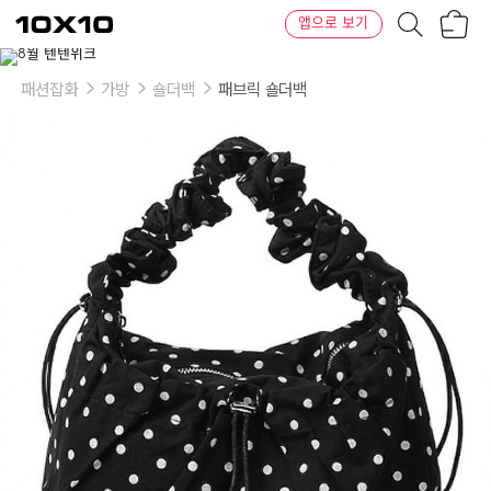
장
텐
앱으로 보기
바
바
구
이
이
니
텐
상
품
패션잡화
가방
숄더백
패브릭 숄더백
의
옵
션
-
색
상:
화
이
트,
블
랙,
핑
크