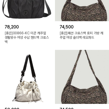
78,200
74,500
[홍은]00866-KC 미콘 캐주얼
[홍은]패션 크로스백 호피 가방 캐
생활방수 여성 수납 핸드백 크로스
주얼 여성 숄더백 레오파드
백