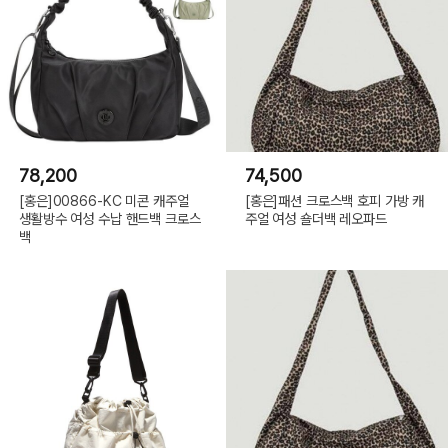
78,200
74,500
[홍은]00866-KC 미콘 캐주얼
[홍은]패션 크로스백 호피 가방 캐
생활방수 여성 수납 핸드백 크로스
주얼 여성 숄더백 레오파드
백