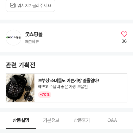
뭐사지? 골라주세요
굿쇼핑몰
36
패션의류
관련 기획전
보부상 소녀들도 예쁜가방 멜줄알아!
예쁘고 수납력 좋은 가방 모음전
~70%
상품설명
기본정보
상품후기
Q&A