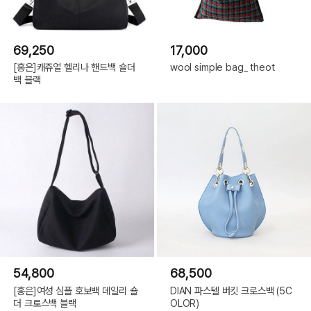
69,250
17,000
[홍은]캐쥬얼 헬리나 핸드백 숄더
wool simple bag_ theot
백 블랙
54,800
68,500
[홍은]여성 심플 호보백 데일리 숄
DIAN 파스텔 버킷 크로스백 (5C
더 크로스백 블랙
OLOR)