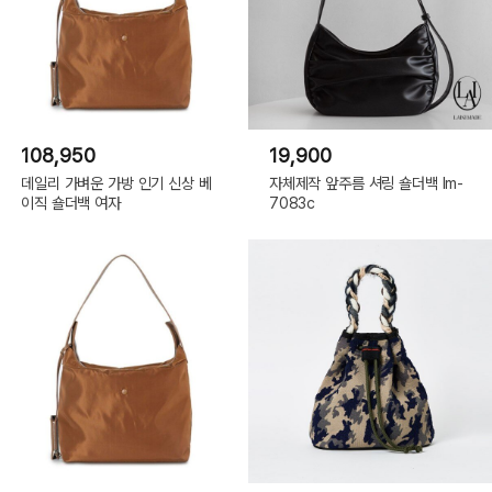
108,950
19,900
데일리 가벼운 가방 인기 신상 베
자체제작 앞주름 셔링 숄더백 lm-
이직 숄더백 여자
7083c