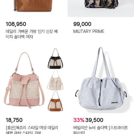
108,950
99,000
데일리 가벼운 가방 인기 신상 베
MILITARY PRIME
이직 숄더백 여자
18,750
33%
39,500
[홍은]복조리 스타일 여성 데일리
버빌리안 뉴비 숄더백 [스트라이프
예쁜 라탄 스타일 가방
화이트]