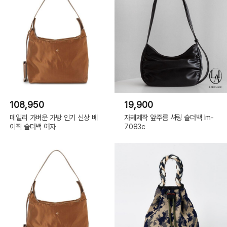
108,950
19,900
데일리 가벼운 가방 인기 신상 베
자체제작 앞주름 셔링 숄더백 lm-
이직 숄더백 여자
7083c