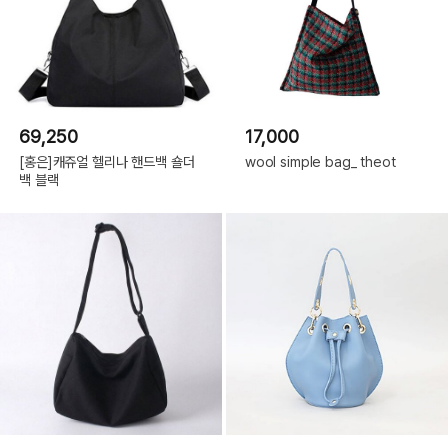
69,250
17,000
[홍은]캐쥬얼 헬리나 핸드백 숄더
wool simple bag_ theot
백 블랙