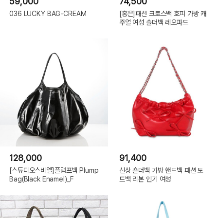
59,000
74,500
036 LUCKY BAG-CREAM
[홍은]패션 크로스백 호피 가방 캐
주얼 여성 숄더백 레오파드
128,000
91,400
[스튜디오스비엘]플럼프백 Plump
신상 숄더백 가방 핸드백 패션 토
Bag(Black Enamel)_F
트백 리본 인기 여성