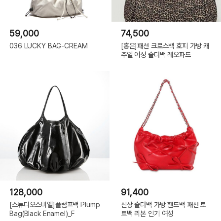
59,000
74,500
036 LUCKY BAG-CREAM
[홍은]패션 크로스백 호피 가방 캐
주얼 여성 숄더백 레오파드
128,000
91,400
[스튜디오스비엘]플럼프백 Plump
신상 숄더백 가방 핸드백 패션 토
Bag(Black Enamel)_F
트백 리본 인기 여성