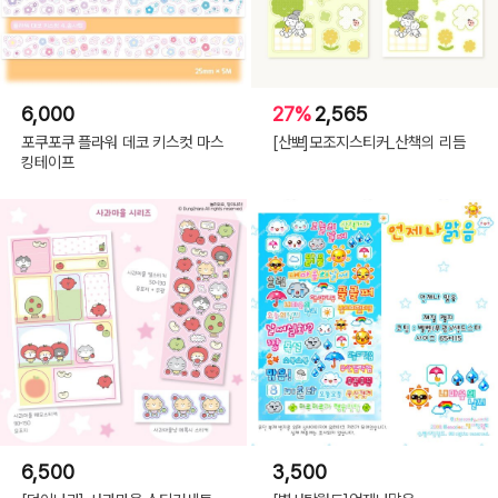
6,000
27%
2,565
포쿠포쿠 플라워 데코 키스컷 마스
[산뽀]모조지스티커_산책의 리듬
킹테이프
6,500
3,500