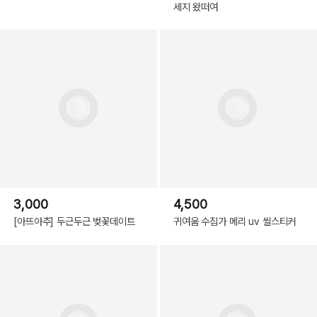
세지 왔떠여
3,000
4,500
[아뜨아추] 두근두근 벚꽃데이트
귀여움 수집가 메리 uv 씰스티커