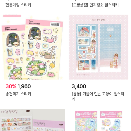
협동게임 스티커
[도롱상점] 먼지청소 씰스티커
30%
1,960
3,400
송편먹기 스티커
[윤동] 겨울에 만난 고양이 씰스티
커