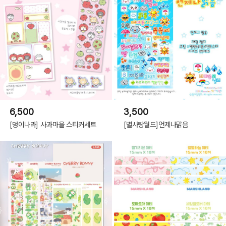
6,500
3,500
[덩이나라] 사과마을 스티커세트
[별사탕월드]언제나맑음