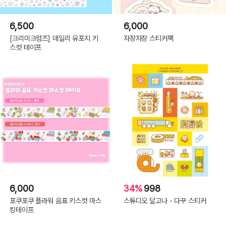
6,500
6,000
[크리미크럼즈] 데일리 유포지 키
자장자장 스티커팩
스컷 테이프
6,000
34%
998
포쿠포쿠 플라워 음표 키스컷 마스
스튜디오 달고나 - 다꾸 스티커
킹테이프