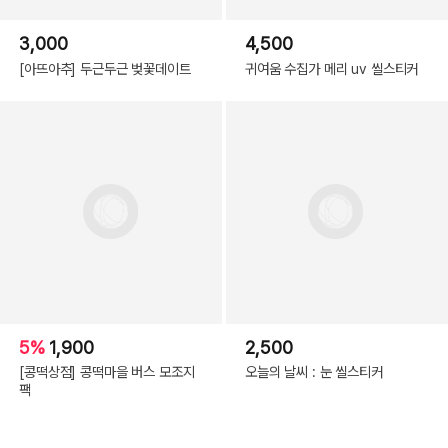
3,000
4,500
[아뜨아추] 두근두근 벚꽃데이트
귀여움 수집가 메리 uv 씰스티커
5%
1,900
2,500
[콩떡상점] 콩떡마을 버스 모조지
오늘의 날씨 : 눈 씰스티커
팩