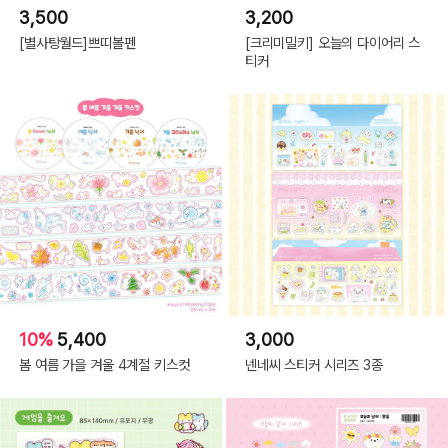
3,500
3,200
[별사탕월드]쁘띠볼펜
[크리미밀키] 오늘의 다이어리 스
티커
10%
5,400
3,000
봄 여름 가을 겨울 4계절 키스컷
넨네씨 스티커 시리즈 3종