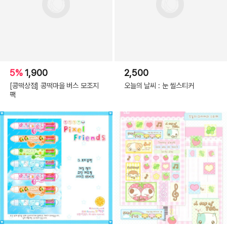
5%
1,900
2,500
[콩떡상점] 콩떡마을 버스 모조지
오늘의 날씨 : 눈 씰스티커
팩