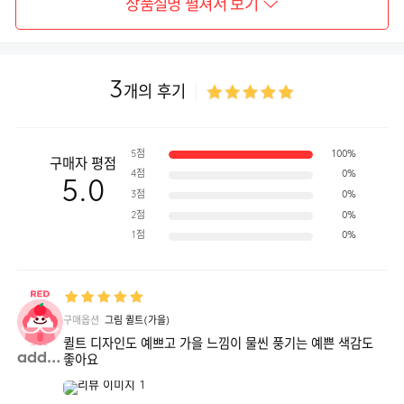
상품설명 펼쳐서 보기
3
개의 후기
5점
100%
구매자 평점
4점
0%
5.0
3점
0%
2점
0%
1점
0%
구매옵션
그림 퀼트(가을)
퀼트 디자인도 예쁘고 가을 느낌이 물씬 풍기는 예쁜 색감도
addic**
좋아요