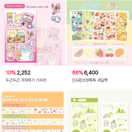
10%
2,252
66%
6,400
두근두근 가챠하기 스티커
[다공]상큼톡톡 과일팩