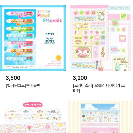
3,500
3,200
[별사탕월드]쁘띠볼펜
[크리미밀키] 오늘의 다이어리 스
티커