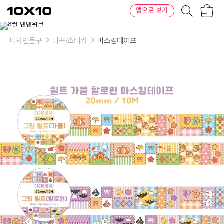
장
텐
앱으로 보기
바
바
구
이
이
니
텐
상
품
디자인문구
다꾸/스티커
마스킹테이프
의
옵
션
-
디
자
인:
그
림
퀼
트
(가
을),
그
림
퀼
트
(할
로
윈)