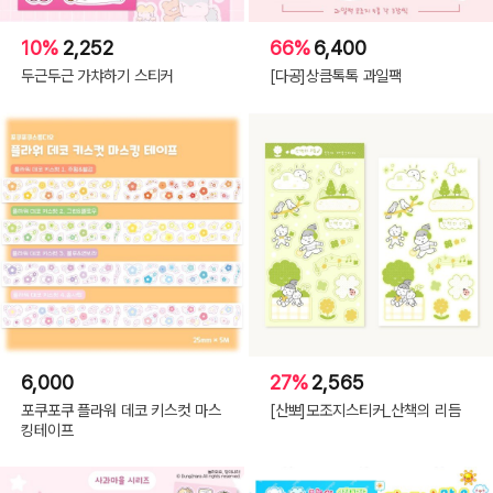
10%
2,252
66%
6,400
두근두근 가챠하기 스티커
[다공]상큼톡톡 과일팩
6,000
27%
2,565
포쿠포쿠 플라워 데코 키스컷 마스
[산뽀]모조지스티커_산책의 리듬
킹테이프