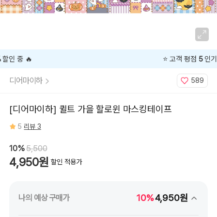
⭐️ 고객 평점
5
인기 상품 ⭐️
디어마이하
589
[디어마이하] 퀼트 가을 할로윈 마스킹테이프
5
리뷰 3
10%
5,500
4,950원
할인 적용가
10%
4,950원
나의 예상 구매가