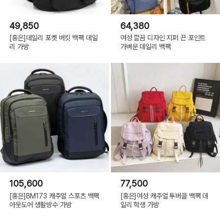
49,850
64,380
[홍은]데일리 포켓 버킷 백팩 데일
여성 깔끔 디자인 지퍼 끈 포인트
리 가방
가벼운 데일리 백팩
105,600
77,500
[홍은]BM173 캐주얼 스포츠 백팩
[홍은]여성 캐주얼 투버클 백팩 데
아웃도어 생활방수 가방
일리 학생 가방