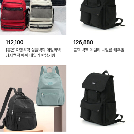
112,100
126,880
[홍은]여행백팩 심플백팩 데일리백
블랙 백팩 데일리 나일론 캐주얼
남자백팩 메쉬 데일리 학생가방