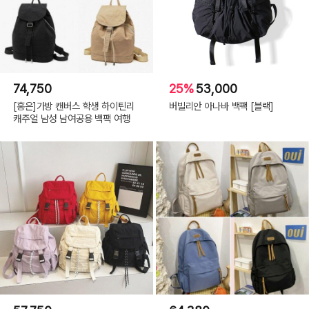
74,750
25%
53,000
[홍은]가방 캔버스 학생 하이틴리
버빌리안 아나바 백팩 [블랙]
캐주얼 남성 남여공용 백팩 여행