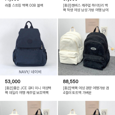
라플 스트링 백팩 008 블랙
[홍은]캔버스 캐주얼 하이틴리 백
팩 학생 여성 남성 가방 여행 남여
53,000
88,550
[홍은]좋은 JCE 큐티 미니 여성백
[홍은]백팩 여성 경량 여행가방 겸
팩 데일리 여행 캐주얼 보조백팩
4컬러 토트백 가벼운