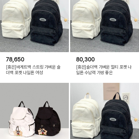
78,650
80,300
[홍은]바게트백 스트링 가벼운 숄
[홍은]숄더백 가벼운 멀티 포켓 나
더백 포켓 나일론 여성
일론 수납력 가방 좋은