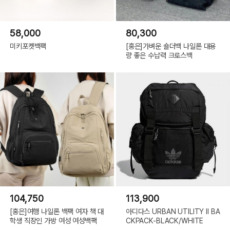
58,000
80,300
미키포켓백팩
[홍은]가벼운 숄더백 나일론 대용
량 좋은 수납력 크로스백
104,750
113,900
[홍은]여행 나일론 백팩 여자 책 대
아디다스 URBAN UTILITY II BA
학생 직장인 가방 여성 여성백팩
CKPACK-BLACK/WHITE