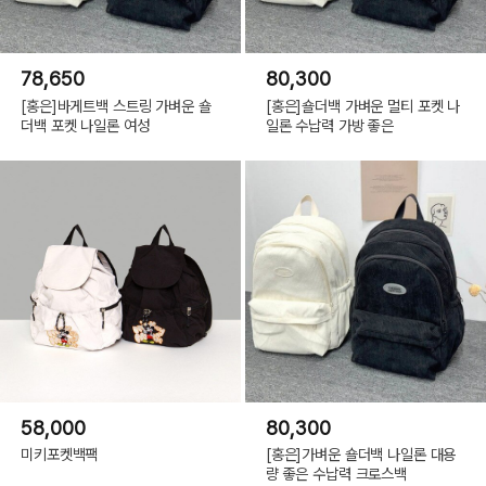
78,650
80,300
[홍은]바게트백 스트링 가벼운 숄
[홍은]숄더백 가벼운 멀티 포켓 나
더백 포켓 나일론 여성
일론 수납력 가방 좋은
58,000
80,300
미키포켓백팩
[홍은]가벼운 숄더백 나일론 대용
량 좋은 수납력 크로스백