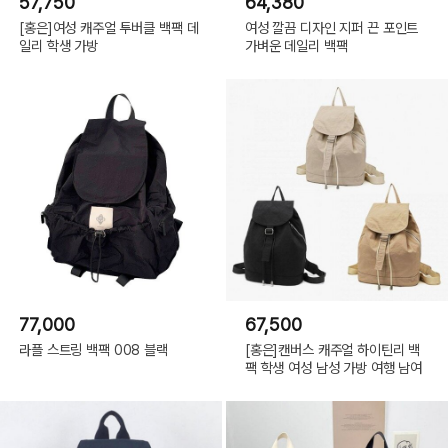
57,750
64,380
[홍은]여성 캐주얼 투버클 백팩 데
여성 깔끔 디자인 지퍼 끈 포인트
일리 학생 가방
가벼운 데일리 백팩
77,000
67,500
라플 스트링 백팩 008 블랙
[홍은]캔버스 캐주얼 하이틴리 백
팩 학생 여성 남성 가방 여행 남여