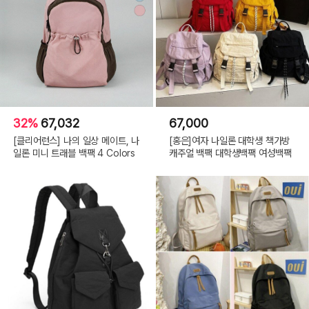
32%
67,032
67,000
[클리어런스] 나의 일상 메이트, 나
[홍은]여자 나일론 대학생 책가방
일론 미니 트래블 백팩 4 Colors
캐주얼 백팩 대학생백팩 여성백팩