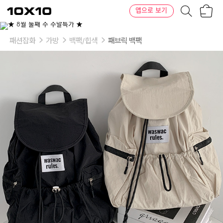
장
텐
앱으로 보기
바
바
구
이
이
니
텐
상
품
패션잡화
가방
백팩/힙색
패브릭 백팩
의
옵
션
-
옵
션:
아
이
보
리,
블
랙