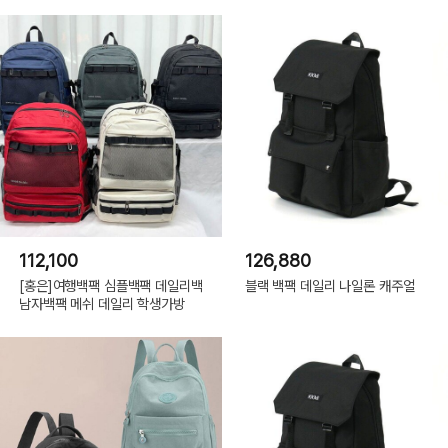
112,100
126,880
[홍은]여행백팩 심플백팩 데일리백
블랙 백팩 데일리 나일론 캐주얼
남자백팩 메쉬 데일리 학생가방