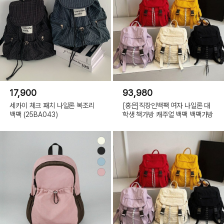
17,900
93,980
세카이 체크 패치 나일론 복조리
[홍은]직장인백팩 여자 나일론 대
백팩 (25BA043)
학생 책가방 캐주얼 백팩 백팩가방