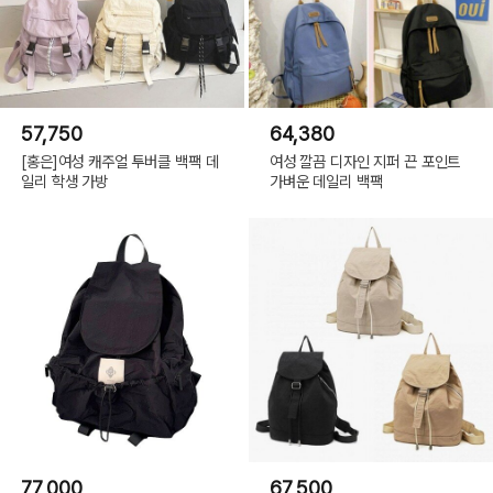
57,750
64,380
[홍은]여성 캐주얼 투버클 백팩 데
여성 깔끔 디자인 지퍼 끈 포인트
일리 학생 가방
가벼운 데일리 백팩
77,000
67,500