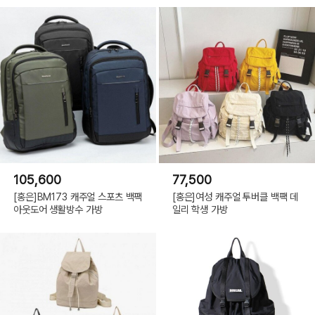
105,600
77,500
[홍은]BM173 캐주얼 스포츠 백팩
[홍은]여성 캐주얼 투버클 백팩 데
아웃도어 생활방수 가방
일리 학생 가방