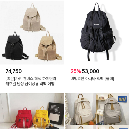
74,750
25%
53,000
[홍은]가방 캔버스 학생 하이틴리
버빌리안 아나바 백팩 [블랙]
캐주얼 남성 남여공용 백팩 여행