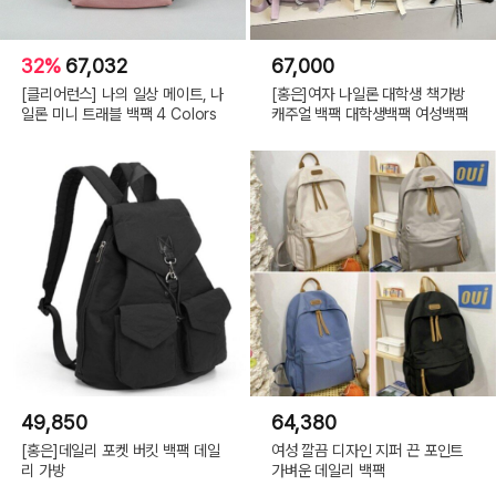
32%
67,032
67,000
[클리어런스] 나의 일상 메이트, 나
[홍은]여자 나일론 대학생 책가방
일론 미니 트래블 백팩 4 Colors
캐주얼 백팩 대학생백팩 여성백팩
49,850
64,380
[홍은]데일리 포켓 버킷 백팩 데일
여성 깔끔 디자인 지퍼 끈 포인트
리 가방
가벼운 데일리 백팩