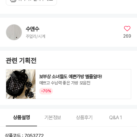
수앤수
269
주얼리/시계
관련 기획전
보부상 소녀들도 예쁜가방 멜줄알아!
예쁘고 수납력 좋은 가방 모음전
~70%
상품설명
기본정보
상품후기
Q&A
1
상품코드 : 7053772