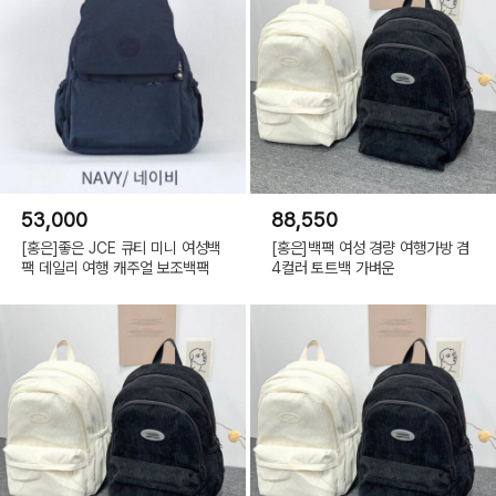
53,000
88,550
[홍은]좋은 JCE 큐티 미니 여성백
[홍은]백팩 여성 경량 여행가방 겸
팩 데일리 여행 캐주얼 보조백팩
4컬러 토트백 가벼운