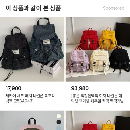
이 상품과 같이 본 상품
Sponsored
17,900
93,980
세카이 체크 패치 나일론 복조리
[홍은]직장인백팩 여자 나일론 대
백팩 (25BA043)
학생 책가방 캐주얼 백팩 백팩가방