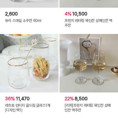
2,600
4%
10,500
유리 스마일 소주잔 60ml
프렌치 레터링 와인잔 샴페인잔 맥
주잔
36%
11,470
22%
8,500
레트로 빈티지 골드림 글라스1개
[리퍼]프렌치 레터링 와인잔 샴페
(디자인 택1)
인잔 맥주잔