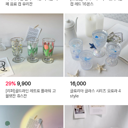
페 음료 컵 유리잔
컵 레드 16온스
29%
9,900
16,000
[리퍼]골드라인 레트로 플라워 고
글로리아 글라스 시리즈 오로라 4
블렛잔 쥬스잔
style