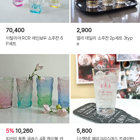
70,400
2,900
이탈리아 RCR 레인보우 소주잔 6
델리 데일리 소주잔 2p세트 3typ
P세트
e
5%
10,260
5,800
피어리 투톤 글라스 4종 하이볼 카
[소행섬] 메리크리스마스 트라이탄