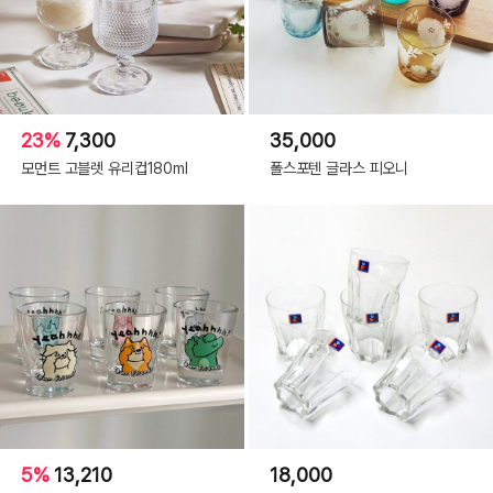
23%
7,300
35,000
모먼트 고블렛 유리컵180ml
폴스포텐 글라스 피오니
5%
13,210
18,000