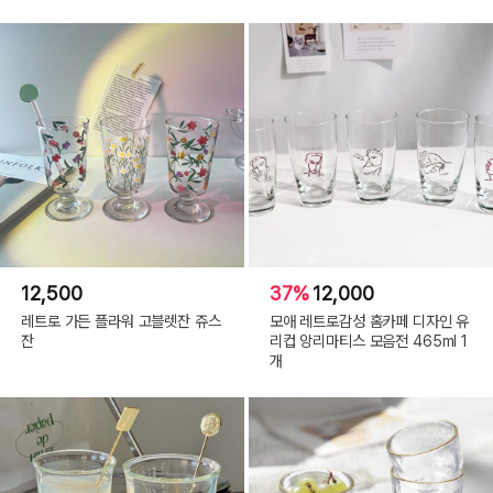
12,500
37%
12,000
레트로 가든 플라워 고블렛잔 쥬스
모애 레트로감성 홈카페 디자인 유
잔
리컵 앙리마티스 모음전 465ml 1
개