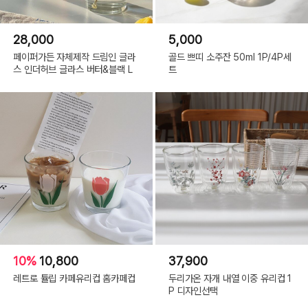
28,000
5,000
페이퍼가든 자체제작 드림인 글라
골드 쁘띠 소주잔 50ml 1P/4P세
스 인더허브 글라스 버터&블랙 L
트
10%
10,800
37,900
레트로 튤립 카페유리컵 홈카페컵
두리가온 자개 내열 이중 유리컵 1
P 디자인선택