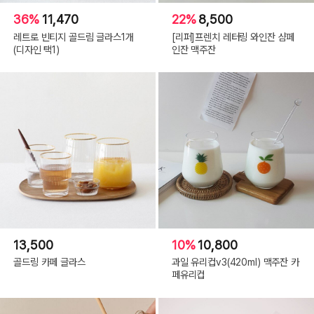
36%
11,470
22%
8,500
레트로 빈티지 골드림 글라스1개
[리퍼]프렌치 레터링 와인잔 샴페
(디자인 택1)
인잔 맥주잔
13,500
10%
10,800
골드링 카페 글라스
과일 유리컵v3(420ml) 맥주잔 카
페유리컵