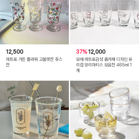
12,500
37%
12,000
레트로 가든 플라워 고블렛잔 쥬스
모애 레트로감성 홈카페 디자인 유
잔
리컵 앙리마티스 모음전 465ml 1
개