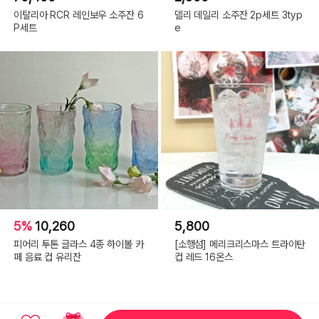
이탈리아 RCR 레인보우 소주잔 6
델리 데일리 소주잔 2p세트 3typ
P세트
e
5%
10,260
5,800
피어리 투톤 글라스 4종 하이볼 카
[소행섬] 메리크리스마스 트라이탄
페 음료 컵 유리잔
컵 레드 16온스