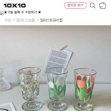
장
텐
앱으로 보기
바
바
구
이
이
니
텐
상
품
키친
컵/머그/보틀
일러스트유리컵
의
옵
션
-
Type:
데
이
지,
화
이
트
튤
립,
핑
크
튤
립