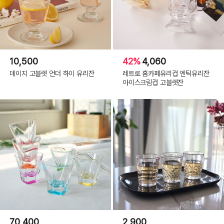
10,500
42%
4,060
데이지 고블렛 언더 하이 유리잔
레트로 홈카페유리컵 엔틱유리잔
아이스크림컵 고블렛잔
70,400
2,900