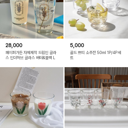
28,000
5,000
페이퍼가든 자체제작 드림인 글라
골드 쁘띠 소주잔 50ml 1P/4P세
스 인더허브 글라스 버터&블랙 L
트