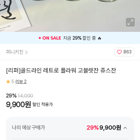
⭐️ 고객 평점
5
인기 상품 ⭐️
퍼니키친
863
[리퍼]골드라인 레트로 플라워 고블렛잔 쥬스잔
5
리뷰 2
29%
14,000
9,900원
할인 적용가
29%
9,900원
나의 예상 구매가