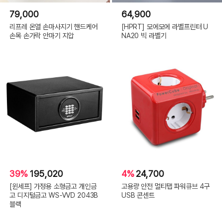
79,000
64,900
리프레 온열 손마사지기 핸드케어
[HPRT] 모에모에 라벨프린터 U
손목 손가락 안마기 지압
NA20 빅 라벨기
39%
195,020
4%
24,700
[윈세프] 가정용 소형금고 개인금
고용량 안전 멀티탭 파워큐브 4구
고 디지털금고 WS-VVD 2043B
USB 콘센트
블랙