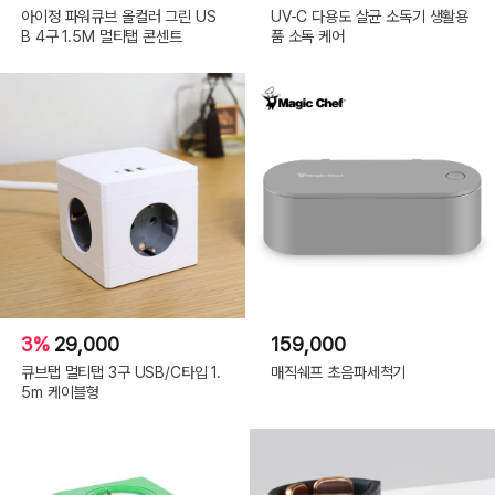
아이정 파워큐브 올컬러 그린 US
UV-C 다용도 살균 소독기 생활용
B 4구 1.5M 멀티탭 콘센트
품 소독 케어
3%
29,000
159,000
큐브탭 멀티탭 3구 USB/C타입 1.
매직쉐프 초음파세척기
5m 케이블형