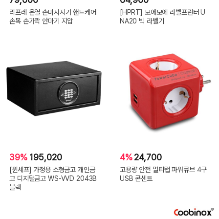
리프레 온열 손마사지기 핸드케어
[HPRT] 모에모에 라벨프린터 U
손목 손가락 안마기 지압
NA20 빅 라벨기
39%
195,020
4%
24,700
[윈세프] 가정용 소형금고 개인금
고용량 안전 멀티탭 파워큐브 4구
고 디지털금고 WS-VVD 2043B
USB 콘센트
블랙