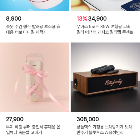
8,900
13%
34,900
속옷 수건 행주 빨래용 초소형 휴
무아스 5포트 35W 여행용 고속
대용 터보 미니멀 세탁기
멀티 어댑터 돼지코 멀티탭 콘센트
27,900
308,000
부이 히팅 뷰러 충전식 휴대용 온
싱플렉스 가정용 노래방기계 노래
열뷰러 속눈썹 고데기
반주기 블루투스 AI음성인식