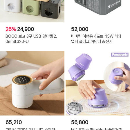
26%
24,900
52,000
BOCO 보코 3구 USB 멀티탭 2.
버바팀 여행용 4포트 45W 해외
0m SL320-U
멀티 플러그 아답터 충전기
65,210
56,800
가정용 휴대용 미니 니트 스웨터
MD 초이스 파나소닉 보풀제거기