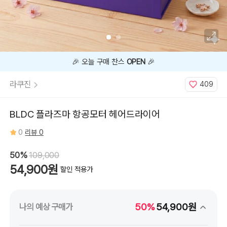
🎉 오늘 구매 찬스
OPEN
🎉
라쿠진
409
BLDC 플라즈마 항공모터 헤어드라이어
0
리뷰 0
50%
109,000
54,900원
할인 적용가
50%
54,900원
나의 예상 구매가