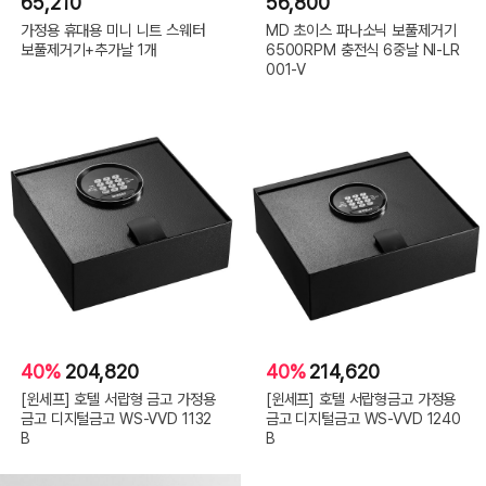
65,210
56,800
가정용 휴대용 미니 니트 스웨터
MD 초이스 파나소닉 보풀제거기
보풀제거기+추가날 1개
6500RPM 충전식 6중날 NI-LR
001-V
40%
204,820
40%
214,620
[윈세프] 호텔 서랍형 금고 가정용
[윈세프] 호텔 서랍형금고 가정용
금고 디지털금고 WS-VVD 1132
금고 디지털금고 WS-VVD 1240
B
B