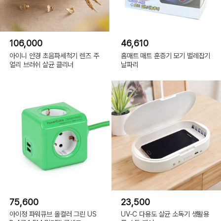
106,000
46,610
아이니 안경 초음파세척기 렌즈 주
홈매트 매트 훈증기 모기 벌레잡기
얼리 브러쉬 살균 클리너
날파리
75,600
23,500
아이정 파워큐브 올컬러 그린 US
UV-C 다용도 살균 소독기 생활용