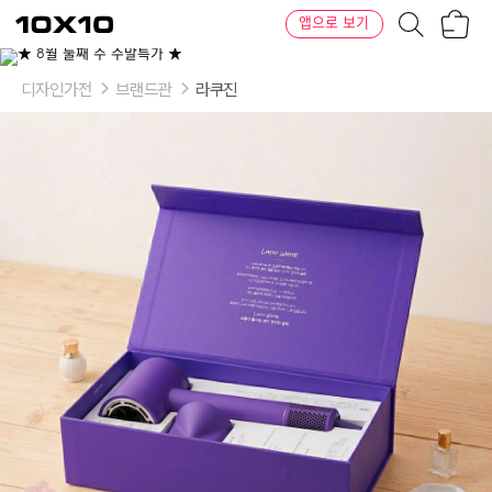
장
텐
앱으로 보기
바
바
구
이
이
니
텐
상
품
디자인가전
브랜드관
라쿠진
의
옵
션
-
화
이
트:
보
라,
화
이
트
(white)