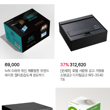
69,000
37%
312,620
tvN 드라마 마인 제품협찬 트렌드
[윈세프] 호텔 서랍형 금고 가정용
라이프 멀티온습도계 온도박스
소형금고 디지털금고 WS-3540
TB