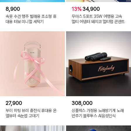
8,900
13%
34,900
속옷 수건 행주 빨래용 초소형 휴
무아스 5포트 35W 여행용 고속
대용 터보 미니멀 세탁기
멀티 어댑터 돼지코 멀티탭 콘센트
27,900
308,000
부이 히팅 뷰러 충전식 휴대용 온
싱플렉스 가정용 노래방기계 노래
열뷰러 속눈썹 고데기
반주기 블루투스 AI음성인식