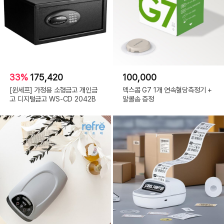
33%
175,420
100,000
[윈세프] 가정용 소형금고 개인금
덱스콤 G7 1개 연속혈당측정기 +
고 디지털금고 WS-CD 2042B
알콜솜 증정