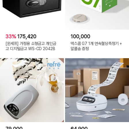
33%
175,420
100,000
[윈세프] 가정용 소형금고 개인금
덱스콤 G7 1개 연속혈당측정기 +
고 디지털금고 WS-CD 2042B
알콜솜 증정
79,000
64,900