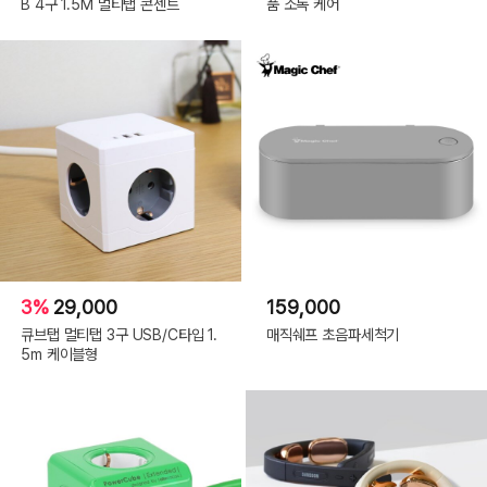
B 4구 1.5M 멀티탭 콘센트
품 소독 케어
3%
29,000
159,000
큐브탭 멀티탭 3구 USB/C타입 1.
매직쉐프 초음파세척기
5m 케이블형