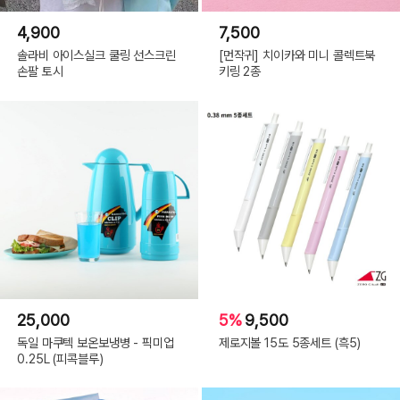
4,900
7,500
솔라비 아이스실크 쿨링 선스크린
[먼작귀] 치이카와 미니 콜렉트북
손팔 토시
키링 2종
25,000
5%
9,500
독일 마쿠텍 보온보냉병 - 픽미업
제로지볼 15도 5종세트 (흑5)
0.25L (피콕블루)