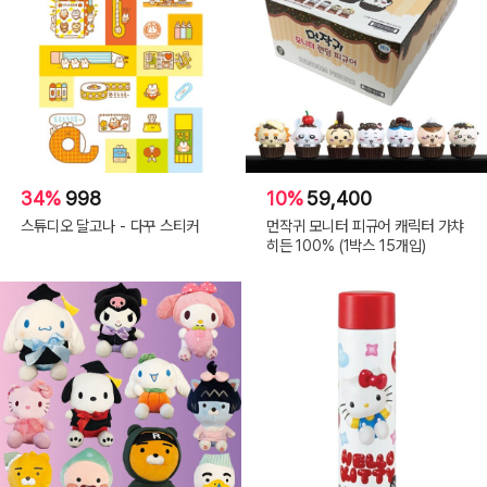
34%
998
10%
59,400
스튜디오 달고나 - 다꾸 스티커
먼작귀 모니터 피규어 캐릭터 가챠
히든 100% (1박스 15개입)