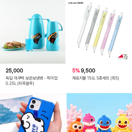
25,000
5%
9,500
독일 마쿠텍 보온보냉병 - 픽미업
제로지볼 15도 5종세트 (흑5)
0.25L (피콕블루)