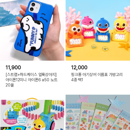
11,900
12,000
[스트랩+하드케이스 얼룩강아지]
핑크퐁 아기상어 이름표 가방고리
아이폰12미니 아이폰6 a50 노트
4종 택1
20울