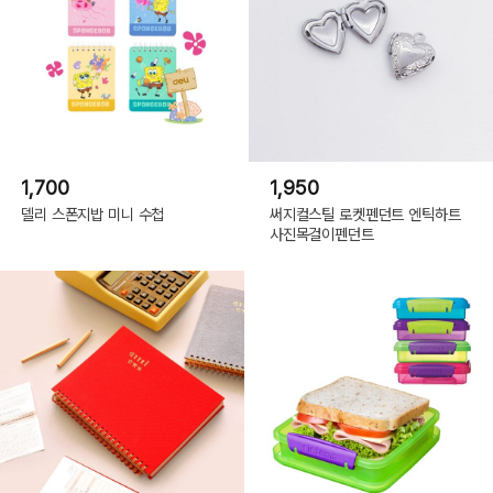
1,700
1,950
델리 스폰지밥 미니 수첩
써지컬스틸 로켓펜던트 엔틱하트
사진목걸이펜던트