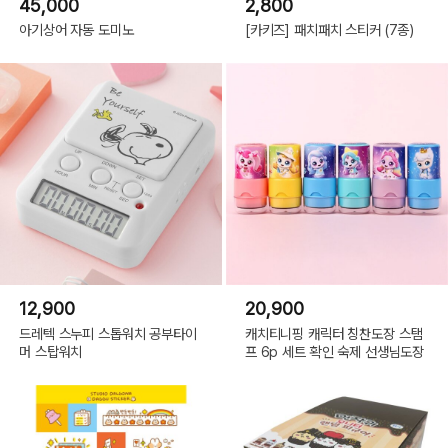
45,000
2,800
아기상어 자동 도미노
[카키즈] 패치패치 스티커 (7종)
12,900
20,900
드레텍 스누피 스톱워치 공부타이
캐치티니핑 캐릭터 칭찬도장 스탬
머 스탑워치
프 6p 세트 확인 숙제 선생님도장