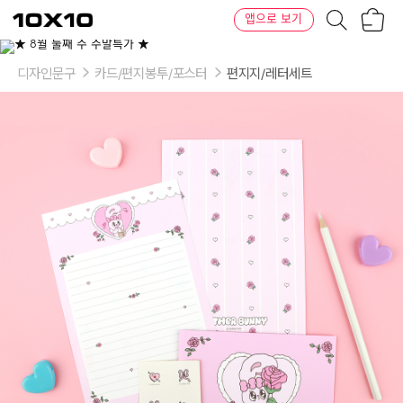
장
텐
앱으로 보기
바
바
구
이
이
니
텐
상
품
디자인문구
카드/편지봉투/포스터
편지지/레터세트
의
옵
션
-
색
상:
핑
크