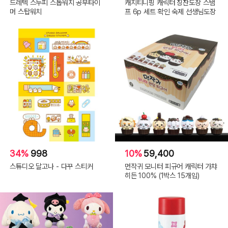
드레텍 스누피 스톱워치 공부타이
캐치티니핑 캐릭터 칭찬도장 스탬
머 스탑워치
프 6p 세트 확인 숙제 선생님도장
34%
998
10%
59,400
스튜디오 달고나 - 다꾸 스티커
먼작귀 모니터 피규어 캐릭터 가챠
히든 100% (1박스 15개입)