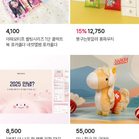
4,100
15%
12,750
아워모티프 퀼팅시리즈 1단 콜렉트
짱구는못말려 롱파우치
북 포카홀더 네컷앨범 포카홀더
8,500
55,000
[연초] 더 나은 한 해를 위한 '마음
미니 황금 말 금마리