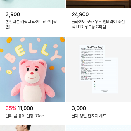
3,900
24,900
본컬렉션 캐릭터 라이트닝 캡 [펭
플라이토 모카 우드 인테리어 충전
귄]
식 LED 무드등 C타입
35%
11,000
3,000
벨리 곰 봉제 인형 30cm
날짜 생일 편지지 세트