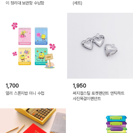
이 정리대 보관함 수납함
(세트)
1,700
1,950
델리 스폰지밥 미니 수첩
써지컬스틸 로켓펜던트 엔틱하트
사진목걸이펜던트