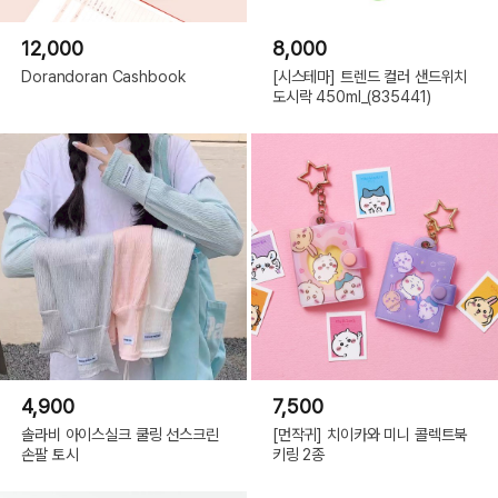
12,000
8,000
Dorandoran Cashbook
[시스테마] 트렌드 컬러 샌드위치
도시락 450ml_(835441)
4,900
7,500
솔라비 아이스실크 쿨링 선스크린
[먼작귀] 치이카와 미니 콜렉트북
손팔 토시
키링 2종