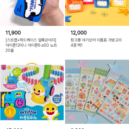
11,900
12,000
[스트랩+하드케이스 얼룩강아지]
핑크퐁 아기상어 이름표 가방고리
아이폰12미니 아이폰6 a50 노트
4종 택1
20울