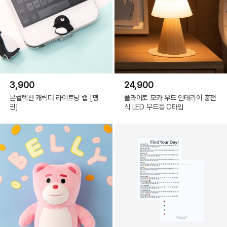
3,900
24,900
본컬렉션 캐릭터 라이트닝 캡 [펭
플라이토 모카 우드 인테리어 충전
귄]
식 LED 무드등 C타입