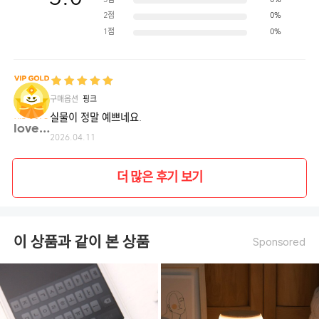
3점
0%
2점
0%
1점
0%
구매옵션
핑크
실물이 정말 예쁘네요.
lovel**
2026.04.11
더 많은 후기 보기
이 상품과 같이 본 상품
Sponsored