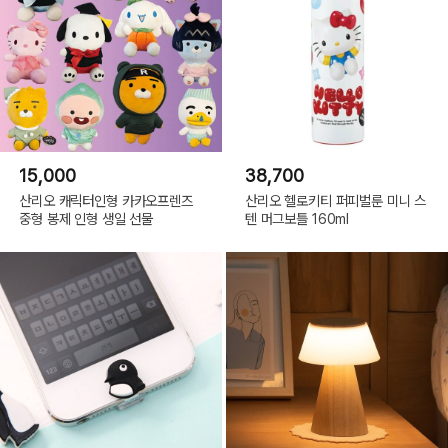
15,000
38,700
산리오 캐릭터인형 카카오프렌즈
산리오 헬로키티 퍼피벌룬 미니 스
중형 봉제 인형 생일 선물
텐 머그보틀 160ml