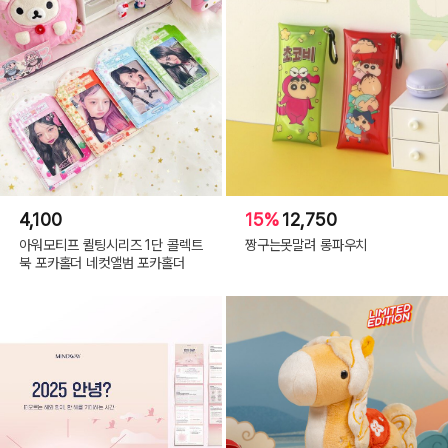
4,100
15%
12,750
아워모티프 퀼팅시리즈 1단 콜렉트
짱구는못말려 롱파우치
북 포카홀더 네컷앨범 포카홀더