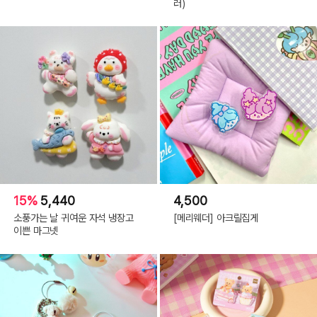
러)
15%
5,440
4,500
소풍가는 날 귀여운 자석 냉장고
[메리웨더] 아크릴집게
이쁜 마그넷