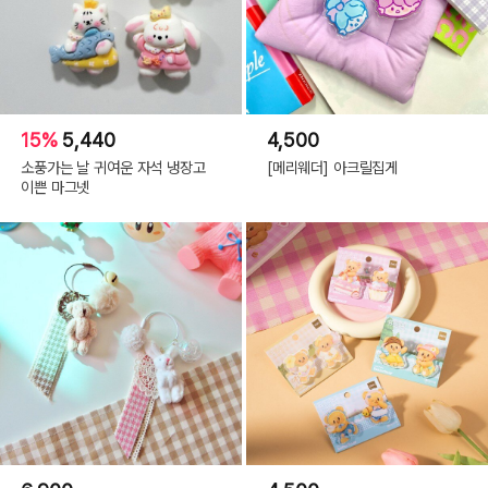
15%
5,440
4,500
소풍가는 날 귀여운 자석 냉장고
[메리웨더] 아크릴집게
이쁜 마그넷