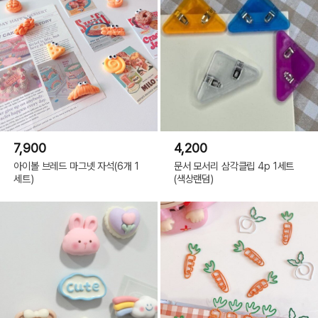
7,900
4,200
아이볼 브레드 마그넷 자석(6개 1
문서 모서리 삼각클립 4p 1세트
세트)
(색상랜덤)