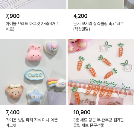
7,900
4,200
아이볼 브레드 마그넷 자석(6개 1
문서 모서리 삼각클립 4p 1세트
세트)
(색상랜덤)
7,400
10,900
귀여운 생일 파티 자석 미니 이쁜
3종 세트 당근 무 완두콩 집게핀
마그넷
클립 세트 문구선물