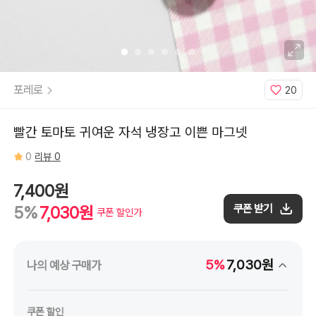
포레로
20
빨간 토마토 귀여운 자석 냉장고 이쁜 마그넷
0
리뷰 0
7,400원
쿠폰 받기
5%
7,030원
쿠폰 할인가
5%
7,030원
나의 예상 구매가
쿠폰 할인