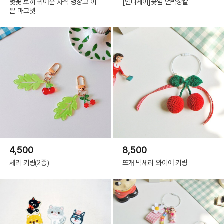
벚꽃 토끼 귀여운 자석 냉장고 이
[인디케이]꽃잎 언박싱칼
쁜 마그넷
4,500
8,500
체리 키링(2종)
뜨개 빅체리 와이어 키링