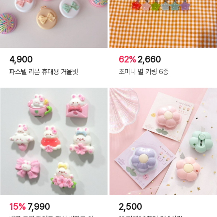
4,900
62%
2,660
파스텔 리본 휴대용 거울빗
초미니 별 키링 6종
15%
7,990
2,500