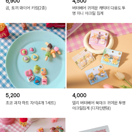
6,900
4,500
곰, 토끼 와이어 키링(2종)
버터베어 귀여운 캐릭터 다용도 투
명 미니 아크릴 집게
5,200
4,000
초코 과자 하트 자석(4개 1세트)
델리 버터베어 북마크 귀여운 투명
아크릴집게 (디자인랜덤)