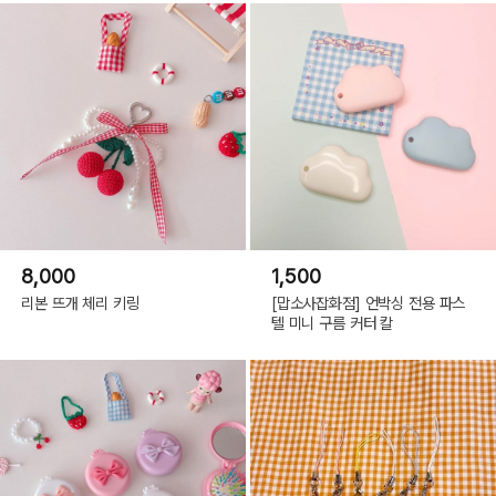
8,000
1,500
리본 뜨개 체리 키링
[맙소사잡화점] 언박싱 전용 파스
텔 미니 구름 커터 칼