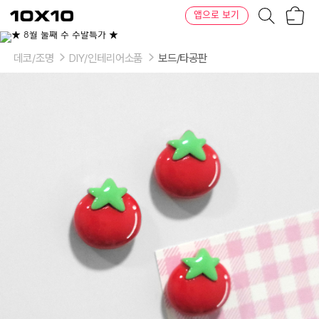
장
텐
앱으로 보기
바
바
구
이
이
니
텐
상
품
데코/조명
DIY/인테리어소품
보드/타공판
의
옵
션
-
선
택:
토
마
토
5P