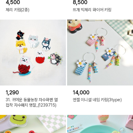
4,500
8,500
체리 키링(2종)
뜨개 빅체리 와이어 키링
1,290
14,000
31. 귀여운 동물농장 자수와펜 열
엔젤 이니셜 네임 키링(3type)
접착 자수패치 명찰_(1239715)