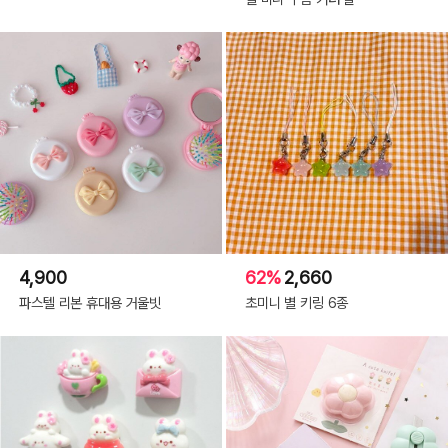
4,900
62%
2,660
파스텔 리본 휴대용 거울빗
초미니 별 키링 6종