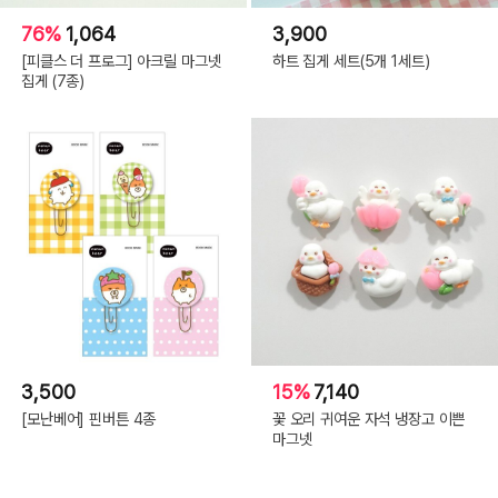
76%
1,064
3,900
[피클스 더 프로그] 아크릴 마그넷
하트 집게 세트(5개 1세트)
집게 (7종)
3,500
15%
7,140
[모난베어] 핀버튼 4종
꽃 오리 귀여운 자석 냉장고 이쁜
마그넷