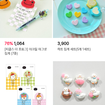
76%
1,064
3,900
[피클스 더 프로그] 아크릴 마그넷
하트 집게 세트(5개 1세트)
집게 (7종)