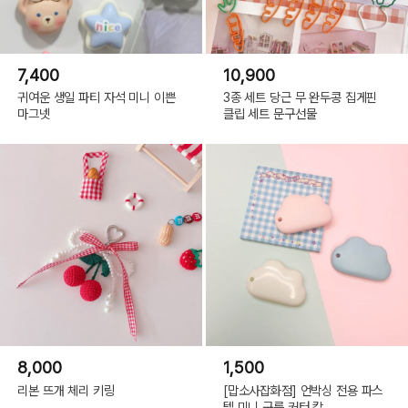
7,400
10,900
귀여운 생일 파티 자석 미니 이쁜
3종 세트 당근 무 완두콩 집게핀
마그넷
클립 세트 문구선물
8,000
1,500
리본 뜨개 체리 키링
[맙소사잡화점] 언박싱 전용 파스
텔 미니 구름 커터 칼