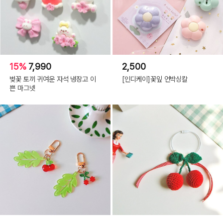
15%
7,990
2,500
벚꽃 토끼 귀여운 자석 냉장고 이
[인디케이]꽃잎 언박싱칼
쁜 마그넷