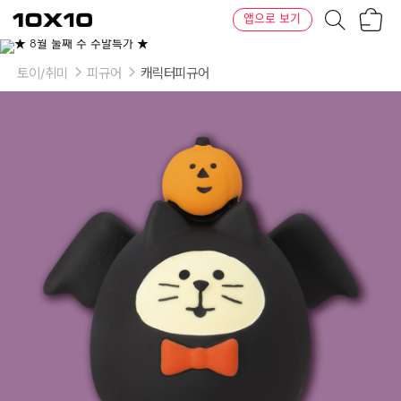
장
텐
앱으로 보기
바
바
구
이
니
텐
토이/취미
피규어
캐릭터피규어