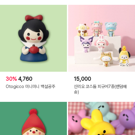
30%
4,760
15,000
Otogicco 미니미니 백설공주
산리오 코스듐 피규어7종(랜덤배
송)