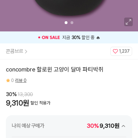
지금
30%
할인 중 🔥
콘콤브르
1,237
concombre 할로윈 고양이 달마 파티박쥐
0
리뷰 0
30%
13,300
9,310원
할인 적용가
30%
9,310원
나의 예상 구매가