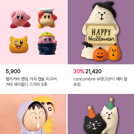
5,900
30%
21,420
별의커비 랜덤 가챠 캡슐 피규어
concombre 유령고양이 해피 할
커비 웨이들디 스카피 4종
로윈