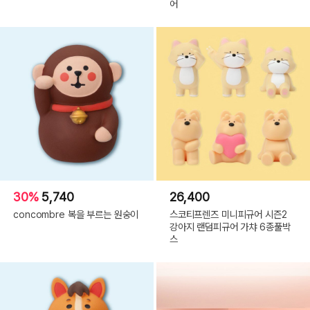
어
30%
5,740
26,400
concombre 복을 부르는 원숭이
스코티프렌즈 미니피규어 시즌2
강아지 랜덤피규어 가챠 6종풀박
스