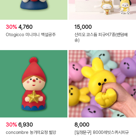
30%
4,760
15,000
Otogicco 미니미니 백설공주
산리오 코스듐 피규어7종(랜덤배
송)
30%
6,930
8,000
concombre 농가의요정 빨강
[일정문구] 8000레빗스퀴시피규