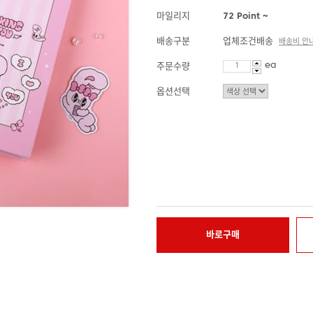
마일리지
72 Point ~
배송구분
업체조건배송
배송비 안
ea
주문수량
옵션선택
바로구매