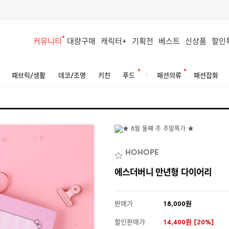
커뮤니티
대량구매
캐릭터+
기획전
베스트
신상품
할인
패브릭/생활
데코/조명
키친
푸드
패션의류
패션잡화
HOHOPE
에스더버니 만년형 다이어리
판매가
18,000원
할인판매가
14,400원 [20%]