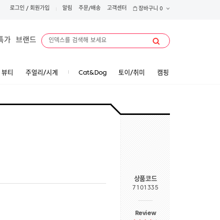
로그인
/
회원가입
알림
주문/배송
고객센터
장바구니
0
특가
브랜드
뷰티
주얼리/시계
Cat&Dog
토이/취미
캠핑
상품코드
7101335
Review